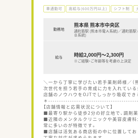
車通勤可
高給与(600万円以上)
シフト制
熊本県 熊本市中央区
勤務地
通町筋駅 (熊本市電Ａ系統)／通町筋駅 
Ｂ系統)
時給2,000円～2,300円
給与
※ご経験・ご年齢等を考慮の上決定
＼一から丁寧に学びたい若手薬剤師様／（
次世代を担う若手の育成に力を入れている
店舗のノウハウをOJTでしっかり吸収でき
＊----------------------------------------
【店舗情報と応需状況について】
■最寄り駅から徒歩2分の好立地で、調剤
■近隣のメンタルクリニックや美容皮膚科
常に多いのが特徴です。
■店舗は活気ある商店街の中に位置してお
丁寧な対応が求められます。