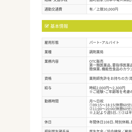
通勤交通費
有／上限30,000円
基本情報
雇用形態
パート・アルバイト
業種
調剤薬局
業務内容
OTC販売
第一類医薬品、要指導医薬
簡保薬、機能性食品のカウ
資格
薬剤師免許をお持ちの方（
給与
時給2,000円～2,300円
※ご経験・ご年齢等を考慮
勤務時間
月～日祝
①09:15～18:15(休憩60分)
②11:00～20:00(休憩60分)
※上記より週5日、①②は
休日
年間休日108日、特別休暇
福利厚生諸手当
厚生年金／協会健保／雇用