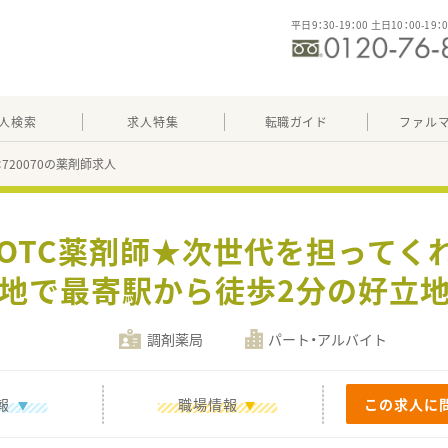
平日9：30-19：00 土日10：00-19：
人検索
求人特集
転職ガイド
ファル
：720070の薬剤師求人
：OTC薬剤師★次世代を担ってく
地で最寄駅から徒歩2分の好立
調剤薬局
パート・アルバイト
報
職場情報
この求人に