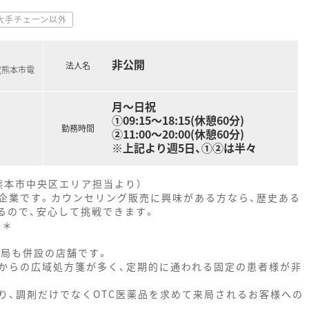
大手チェーン以外
非公開
法人名
(熊本市電
月～日祝
①09:15～18:15(休憩60分)
勤務時間
②11:00～20:00(休憩60分)
※上記より週5日、①②は半々
熊本市中央区エリア担当より）
企業です。カウンセリング販売に興味がある方なら、歴史ある
るので、安心して挑戦できます。
--＊
薬局も併設の店舗です。
からの広域処方箋が多く、定期的に通われる固定の患者様が非
り、調剤だけでなくOTC医薬品を求めて来局されるお客様への