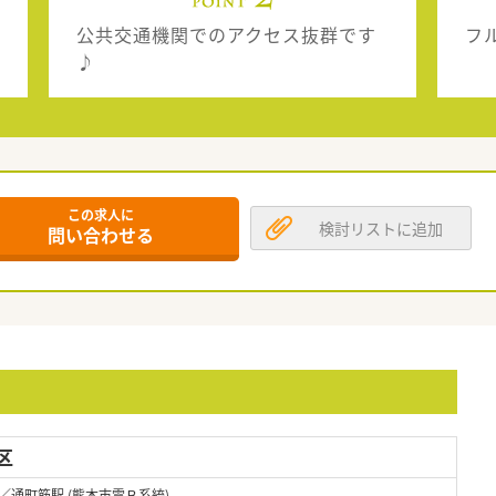
公共交通機関でのアクセス抜群です
フ
♪
この求人に
検討リストに追加
問い合わせる
区
／通町筋駅 (熊本市電Ｂ系統)