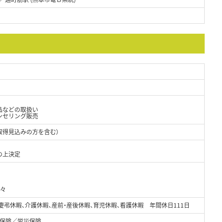
品などの取扱い
ンセリング販売
取得見込みの方を含む）
の上決定
半々
、慶弔休暇、介護休暇、産前・産後休暇、育児休暇、看護休暇 年間休日111日
保険／労災保険