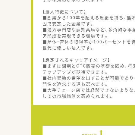
【法人特徴について】
■創業から100年を超える歴史を持ち、熊
固で安定した企業です。
■漢方専門店や調剤薬局など、多角的な事
ア形成を実現できる環境です。
■産休・育休の取得率が100パーセントを
世代に優しい法人です。
【想定されるキャリアイメージ】
■まずは調剤とOTC販売の基礎を固め、
テップアップが期待できます。
■社内異動の希望を出すことが可能であり
門性を追求する道も選べます。
■大手チェーン店では経験できないような
しての市場価値を高められます。