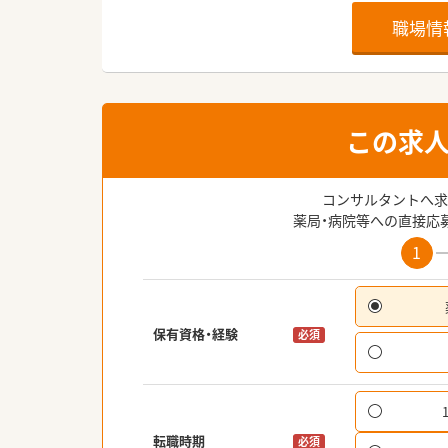
職場情
この求
コンサルタントへ求
薬局・病院等への直接応
1
保有資格・経験
必須
転職時期
必須