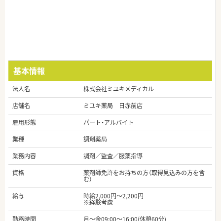
基本情報
法人名
株式会社ミユキメディカル
店舗名
ミユキ薬局 日赤前店
雇用形態
パート・アルバイト
業種
調剤薬局
業務内容
調剤／監査／服薬指導
資格
薬剤師免許をお持ちの方（取得見込みの方を含
む）
給与
時給2,000円～2,200円
※経験考慮
勤務時間
月～金09:00～16:00(休憩60分)