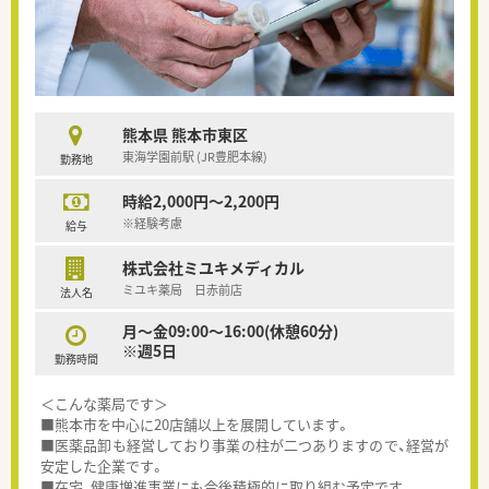
熊本県 熊本市東区
東海学園前駅 (JR豊肥本線)
勤務地
時給2,000円～2,200円
※経験考慮
給与
株式会社ミユキメディカル
ミユキ薬局 日赤前店
法人名
月～金09:00～16:00(休憩60分)
※週5日
勤務時間
＜こんな薬局です＞
■熊本市を中心に20店舗以上を展開しています。
■医薬品卸も経営しており事業の柱が二つありますので、経営が
安定した企業です。
■在宅、健康増進事業にも今後積極的に取り組む予定です。