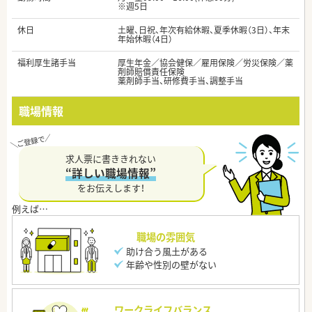
※週5日
休日
土曜、日祝、年次有給休暇、夏季休暇（3日）、年末
年始休暇（4日）
福利厚生諸手当
厚生年金／協会健保／雇用保険／労災保険／薬
剤師賠償責任保険
薬剤師手当、研修費手当、調整手当
職場情報
求人票に書ききれない
“詳しい職場情報”
をお伝えします！
職場の雰囲気
助け合う風土がある
年齢や性別の壁がない
ワークライフバランス