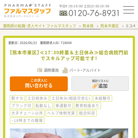
平日9：30-19：00 土日10：00-19：00
薬剤師の転職・求人サイト ファルマスタッフ
熊本県
熊本市東区
ミユキ
更新日：
2026/06/23
薬剤師求人ID：
718044
【熊本市東区】≪17：30終業＆土日休み≫総合病院門前
でスキルアップ可能です！
調剤薬局
パート・アルバイト
この求人に
検討リストに
問い合わせる
追加
駅チカ
土日祝休み
土日休み(相談可含む)
未経験可
ブランク可
転勤なし
車通勤可
教育制度あり
大手チェーン以外
ヘルプ体制充実
総合科目
~18時までの職場