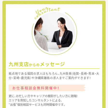
九州支店
メッセージ
からの
拠点地である福岡の求人はもちろん、九州各県(佐賀・長崎・熊本・大
分・宮崎・鹿児島）や沖縄県離島の求人までご案内ができます！
お仕事相談会無料開催中！
更に、お忙しい方やキャリアの棚卸がしたい方に朗報!
エリアを熟知したコンサルタントによる、
“出張”個別相談サービスも同時開催中です。