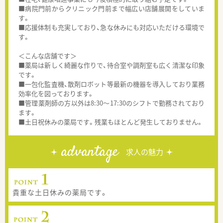
■病院門前からクリニック門前まで幅広い店舗展開をしていま
す。
■応援体制も充実しており、急な休みにも対応いただける環境で
す。
＜こんな店舗です＞
■薬局は新しく綺麗な作りで、待合室や調剤室も広く清潔な印象
です。
■一包化監査機、散剤ロボット等最新の機器を導入しており業務
効率化を図っております。
■管理薬剤師の方以外は8:30～17:30のシフトで勤務されており
ます。
■土日祝休みの薬局です。残業もほとんど発生しておりません。
advantage
求人の魅力
貴重な土日休みの薬局です。