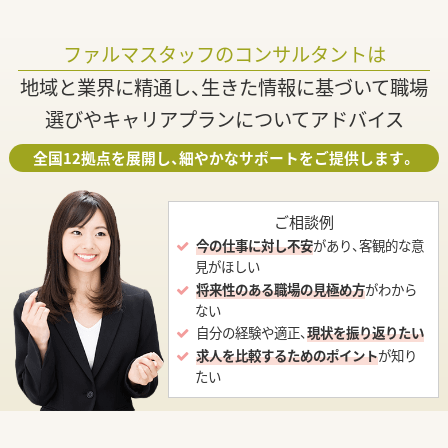
ファルマスタッフのコンサルタントは
地域と業界に精通し、生きた情報に基づいて職場
選びやキャリアプランについてアドバイス
全国12拠点を展開し、細やかなサポートをご提供します。
ご相談例
今の仕事に対し不安
があり、客観的な意
見がほしい
将来性のある職場の見極め方
がわから
ない
自分の経験や適正、
現状を振り返りたい
求人を比較するためのポイント
が知り
たい