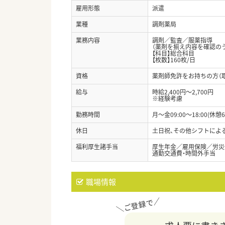
雇用形態
派遣
業種
調剤薬局
業務内容
調剤／監査／服薬指導
（薬剤を揃え内容を確認の
【科目】総合科目
【枚数】160枚/日
資格
薬剤師免許をお持ちの方（
給与
時給2,400円～2,700円
※経験考慮
勤務時間
月～金09:00～18:00(休憩6
休日
土日祝、その他シフトによ
福利厚生諸手当
厚生年金／雇用保険／労災
通勤交通費・時間外手当
職場情報