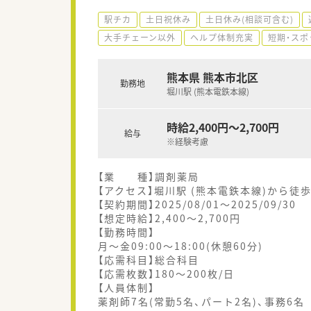
駅チカ
土日祝休み
土日休み(相談可含む)
大手チェーン以外
ヘルプ体制充実
短期・スポ
熊本県 熊本市北区
勤務地
堀川駅 (熊本電鉄本線)
時給2,400円～2,700円
給与
※経験考慮
【業 種】調剤薬局
【アクセス】堀川駅 (熊本電鉄本線)から徒歩
【契約期間】2025/08/01～2025/09/30
【想定時給】2,400～2,700円
【勤務時間】
月～金09:00～18:00(休憩60分)
【応需科目】総合科目
【応需枚数】180～200枚/日
【人員体制】
薬剤師7名(常勤5名、パート2名)、事務6名