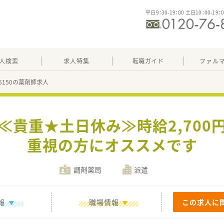
平日9：30-19：00 土日10：00-19：
人検索
求人特集
転職ガイド
ファル
15150の薬剤師求人
】≪貴重★土日休み≫時給2,700
重視の方にオススメです
調剤薬局
派遣
報
職場情報
この求人に