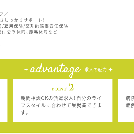
フ／
きしっかりサポート！
)/雇用保険/薬剤師賠償責任保険
務)、夏季休暇、慶弔休暇など
！
advantage
求人の魅力
期間相談OKの派遣求人！自分のライ
病
フスタイルに合わせて巣就業できま
症
す。