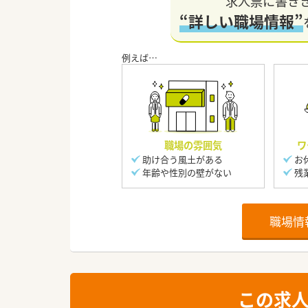
求人票に書き
“詳しい職場情報”
職場の雰囲気
ワ
助け合う風土がある
お
年齢や性別の壁がない
残
職場情
この求