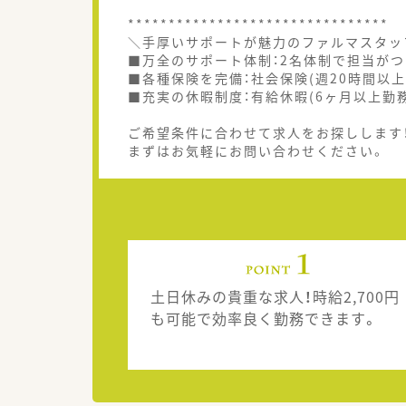
********************************
＼手厚いサポートが魅力のファルマスタッ
■万全のサポート体制：2名体制で担当がつ
■各種保険を完備：社会保険(週20時間以上
■充実の休暇制度：有給休暇(6ヶ月以上勤
ご希望条件に合わせて求人をお探しします
まずはお気軽にお問い合わせください。
土日休みの貴重な求人！時給2,700円
も可能で効率良く勤務できます。