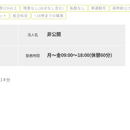
週32h以上
残業なし(ほぼなし含む)
転勤なし
車通勤可
高時給(2,
ット
総合科目
~18時までの職場
非公開
法人名
月～金09:00～18:00(休憩60分)
勤務時間
14分