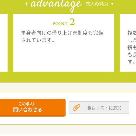
advantage
求人の魅力
単身者向けの借り上げ寮制度も完備
複
されています。
し
績
も
す
この求人に
検討リストに追加
問い合わせる