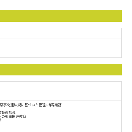
薬事関連法規に基づいた管理・指導業務
質管理指導
への薬事関連教育
請