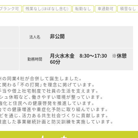
ブランク可
残業なし(ほぼなし含む)
転勤なし
車通勤可
積雪なし
非公開
法人名
月火水木金 8:30～17:30 ※休憩
勤務時間
60分
九州の同業4社が合併して誕生しました。
に関わる「不の打開」を理念に掲げています。
手当や借上社宅制度で社員の生活を支えます。
シュ休暇など、働きやすい環境が整っています。
携強化と住民への健康啓発を推進しています。
会での健康増進や重症化予防に取り組んでいます。
どを通じ、活力ある共生社会づくりに貢献します。
徹底した事業継続計画と防災訓練を実施しています。