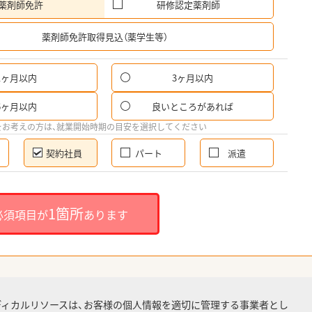
薬剤師免許
研修認定薬剤師
希
薬剤師免許取得見込（薬学生等）
1ヶ月以内
3ヶ月以内
6ヶ月以内
良いところがあれば
をお考えの方は、就業開始時期の目安を選択してください
契約社員
パート
派遣
1箇所
必須項目が
あります
ディカルリソースは、お客様の個人情報を適切に管理する事業者とし