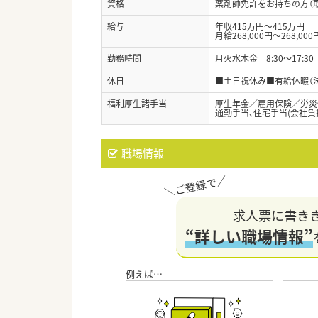
資格
薬剤師免許をお持ちの方（
給与
年収415万円～415万円
月給268,000円～268,000
勤務時間
月火水木金 8:30～17:3
休日
■土日祝休み■有給休暇（
福利厚生諸手当
厚生年金／雇用保険／労災
通勤手当、住宅手当(会社負担4
職場情報
求人票に書き
“詳しい職場情報”