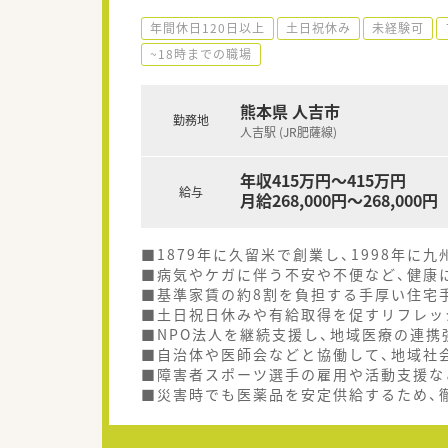
年間休日120日以上
土日祝休み
未経験可
~18時までの職場
熊本県 人吉市
勤務地
人吉駅 (JR肥薩線)
年収415万円～415万円
給与
月給268,000円～268,000円
■1879年に久留米で創業し、1998年に
■病気やケガに伴う不安や不便など、健康
■基準家賃の約8割を負担する手厚い住宅
■土日祝日休みや有給取得を促すリフレッ
■NPO法人を継続支援し、地域医療の連
■自治体や医師会などと協働して、地域社
■障害者スポーツ選手の雇用や活動支援な
■災害時でも医薬品を安定供給するため、