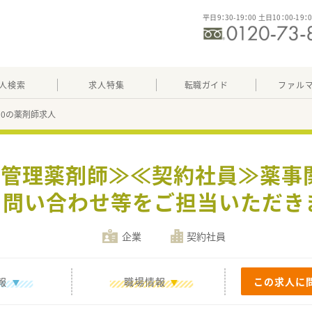
平日9：30-19：00 土日10：00-19：
人検索
求人特集
転職ガイド
ファル
030の薬剤師求人
卸の管理薬剤師≫≪契約社員≫薬事
・問い合わせ等をご担当いただき
企業
契約社員
報
職場情報
この求人に