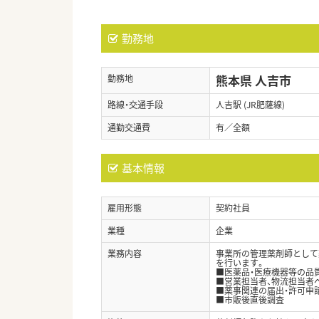
勤務地
熊本県 人吉市
勤務地
路線・交通手段
人吉駅 (JR肥薩線)
通勤交通費
有／全額
基本情報
雇用形態
契約社員
業種
企業
業務内容
事業所の管理薬剤師として
を行います。
■医薬品・医療機器等の品
■営業担当者、物流担当者
■薬事関連の届出・許可申
■市販後直後調査