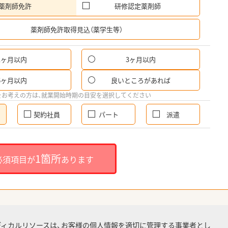
薬剤師免許
研修認定薬剤師
希
薬剤師免許取得見込（薬学生等）
1ヶ月以内
3ヶ月以内
6ヶ月以内
良いところがあれば
をお考えの方は、就業開始時期の目安を選択してください
契約社員
パート
派遣
1箇所
必須項目が
あります
ディカルリソースは、お客様の個人情報を適切に管理する事業者とし