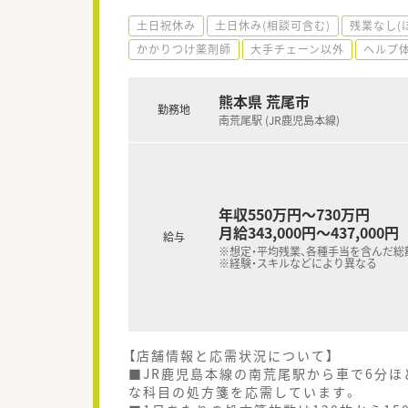
土日祝休み
土日休み(相談可含む)
残業なし(
かかりつけ薬剤師
大手チェーン以外
ヘルプ
熊本県 荒尾市
勤務地
南荒尾駅 (JR鹿児島本線)
年収550万円～730万円
月給343,000円～437,000円
給与
※想定・平均残業、各種手当を含んだ総
※経験・スキルなどにより異なる
【店舗情報と応需状況について】
■JR鹿児島本線の南荒尾駅から車で6分
な科目の処方箋を応需しています。