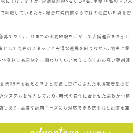
0枚にのぼりますが、常勤薬剤師5名から6名、事務10名の厚い人
まで網羅しているため、総合病院門前ならではの幅広い知識を習
急募であり、これまでの実務経験を活かして店舗運営を牽引し
任者として周囲のスタッフと円滑な連携を図りながら、誠実に業
在宅業務にも意欲的に関わりたいと考える向上心の高い薬剤師
、創業68年を数える歴史と実績に裏打ちされた地域密着型の安
導システムを導入しており、時代の変化に合わせた柔軟かつ積
舗もあり、高度な調剤ニーズにも対応できる技術力と設備を兼