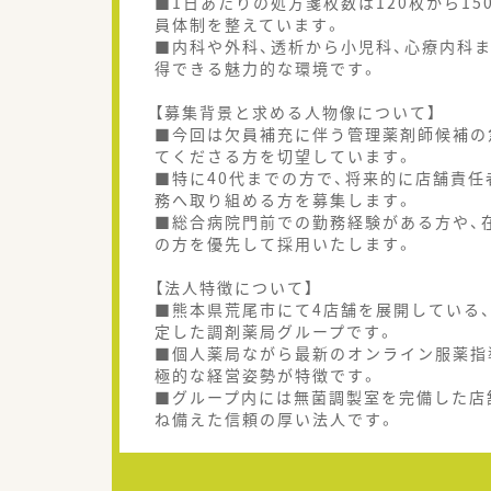
■1日あたりの処方箋枚数は120枚から15
員体制を整えています。
■内科や外科、透析から小児科、心療内科
得できる魅力的な環境です。
【募集背景と求める人物像について】
■今回は欠員補充に伴う管理薬剤師候補の
てくださる方を切望しています。
■特に40代までの方で、将来的に店舗責
務へ取り組める方を募集します。
■総合病院門前での勤務経験がある方や、
の方を優先して採用いたします。
【法人特徴について】
■熊本県荒尾市にて4店舗を展開している
定した調剤薬局グループです。
■個人薬局ながら最新のオンライン服薬指
極的な経営姿勢が特徴です。
■グループ内には無菌調製室を完備した店
ね備えた信頼の厚い法人です。