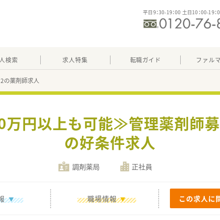
平日9：30-19：00 土日10：00-19：
人検索
求人特集
転職ガイド
ファル
082の薬剤師求人
00万円以上も可能≫管理薬剤師
の好条件求人
調剤薬局
正社員
報
職場情報
この求人に