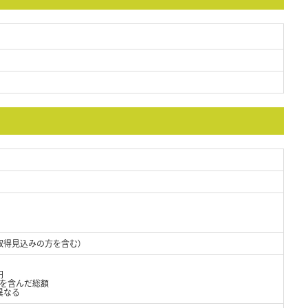
取得見込みの方を含む）
円
当を含んだ総額
異なる