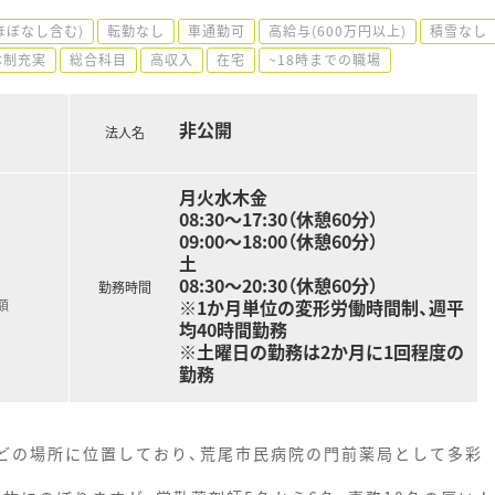
ほぼなし含む)
転勤なし
車通勤可
高給与(600万円以上)
積雪なし
体制充実
総合科目
高収入
在宅
~18時までの職場
非公開
法人名
月火水木金
08:30～17:30（休憩60分）
09:00～18:00（休憩60分）
土
08:30～20:30（休憩60分）
勤務時間
※1か月単位の変形労働時間制、週平
額
均40時間勤務
※土曜日の勤務は2か月に1回程度の
勤務
ほどの場所に位置しており、荒尾市民病院の門前薬局として多彩