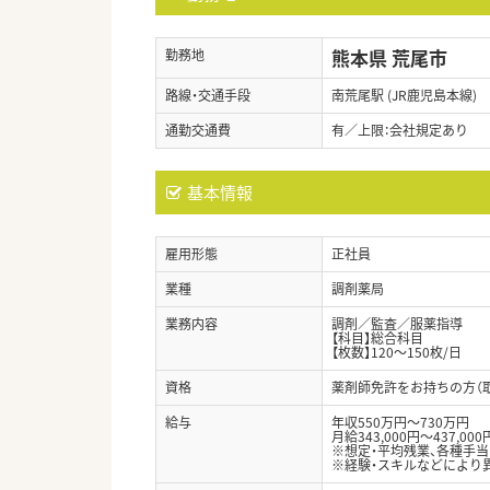
熊本県 荒尾市
勤務地
路線・交通手段
南荒尾駅 (JR鹿児島本線)
通勤交通費
有／上限：会社規定あり
基本情報
雇用形態
正社員
業種
調剤薬局
業務内容
調剤／監査／服薬指導
【科目】総合科目
【枚数】120～150枚/日
資格
薬剤師免許をお持ちの方（
給与
年収550万円～730万円
月給343,000円～437,000
※想定・平均残業、各種手
※経験・スキルなどにより