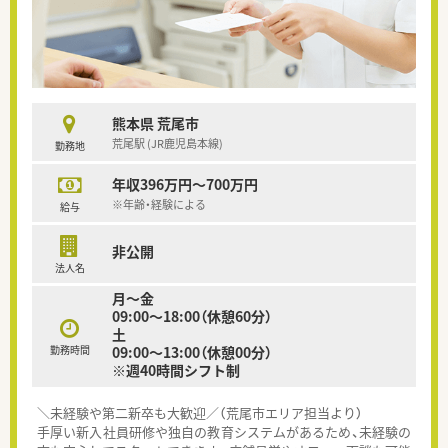
熊本県 荒尾市
荒尾駅 (JR鹿児島本線)
勤務地
年収396万円～700万円
※年齢・経験による
給与
非公開
法人名
月～金
09:00～18:00（休憩60分）
土
勤務時間
09:00～13:00（休憩00分）
※週40時間シフト制
＼未経験や第二新卒も大歓迎／（荒尾市エリア担当より）
手厚い新入社員研修や独自の教育システムがあるため、未経験の