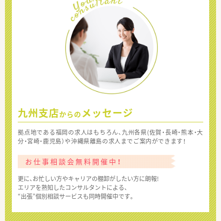
九州支店
メッセージ
からの
拠点地である福岡の求人はもちろん、九州各県(佐賀・長崎・熊本・大
分・宮崎・鹿児島）や沖縄県離島の求人までご案内ができます！
お仕事相談会無料開催中！
更に、お忙しい方やキャリアの棚卸がしたい方に朗報!
エリアを熟知したコンサルタントによる、
“出張”個別相談サービスも同時開催中です。