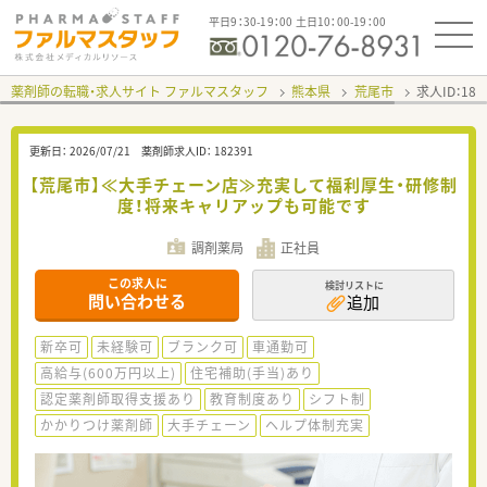
平日9：30-19：00 土日10：00-19：00
薬剤師の転職・求人サイト ファルマスタッフ
熊本県
荒尾市
求人ID：18
更新日：
2026/07/21
薬剤師求人ID：
182391
【荒尾市】≪大手チェーン店≫充実して福利厚生・研修制
度！将来キャリアップも可能です
調剤薬局
正社員
この求人に
検討リストに
問い合わせる
追加
新卒可
未経験可
ブランク可
車通勤可
高給与(600万円以上)
住宅補助(手当)あり
認定薬剤師取得支援あり
教育制度あり
シフト制
かかりつけ薬剤師
大手チェーン
ヘルプ体制充実