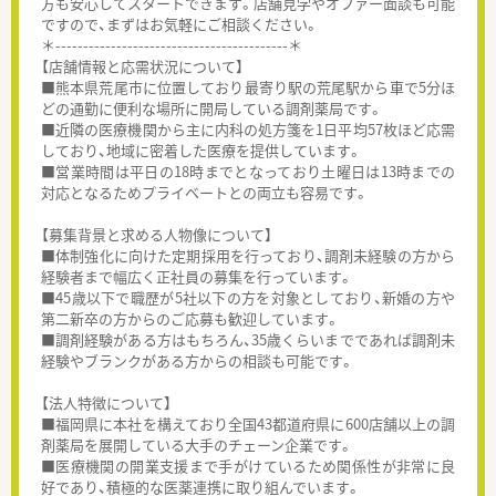
方も安心してスタートできます。店舗見学やオファー面談も可能
ですので、まずはお気軽にご相談ください。
＊------------------------------------------＊
【店舗情報と応需状況について】
■熊本県荒尾市に位置しており最寄り駅の荒尾駅から車で5分ほ
どの通勤に便利な場所に開局している調剤薬局です。
■近隣の医療機関から主に内科の処方箋を1日平均57枚ほど応需
しており、地域に密着した医療を提供しています。
■営業時間は平日の18時までとなっており土曜日は13時までの
対応となるためプライベートとの両立も容易です。
【募集背景と求める人物像について】
■体制強化に向けた定期採用を行っており、調剤未経験の方から
経験者まで幅広く正社員の募集を行っています。
■45歳以下で職歴が5社以下の方を対象としており、新婚の方や
第二新卒の方からのご応募も歓迎しています。
■調剤経験がある方はもちろん、35歳くらいまでであれば調剤未
経験やブランクがある方からの相談も可能です。
【法人特徴について】
■福岡県に本社を構えており全国43都道府県に600店舗以上の調
剤薬局を展開している大手のチェーン企業です。
■医療機関の開業支援まで手がけているため関係性が非常に良
好であり、積極的な医薬連携に取り組んでいます。