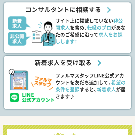
コンサルタントに相談する
サイト上に掲載していない
非公
開求人
を含め、
転職のプロ
があな
たのご希望に沿って
求人をお探
しします！
新着求人を受け取る
ファルマスタッフLINE公式アカ
ウントを友だち追加して、
希望の
条件を登録
すると、
新着求人
が届
きます♪