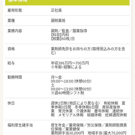
雇用形態
正社員
業種
調剤薬局
業務内容
調剤／監査／服薬指導
【科目】内科
【枚数】60枚/日
資格
薬剤師免許をお持ちの方（取得見込みの方を含
む）
給与
年収396万円～700万円
※年齢・経験による
勤務時間
月～金
09:00～18:00（休憩60分）
土
09:00～13:00（休憩00分）
※週40時間シフト制
休日
週休2日制（地区により異なる） 有給休暇 夏
季休暇3日間 冬季休暇6日間 産前産後休
業 育児休業 介護休暇 慶弔休暇 連続休
暇 メモリアル休暇 結婚休暇 妊婦通院休暇
福利厚生諸手当
厚生年金／雇用保険／労災保険／薬剤師賠償責
任保険／薬業健保
薬剤師手当30,000円 地域手当（最大70,000円