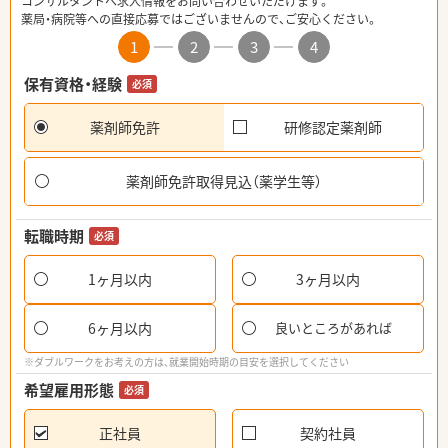
コンサルタントへ求人情報をお問い合わせいただけます。
薬局・病院等への直接応募ではございませんので、ご安心ください。
1
2
3
4
保有資格・経験
必須
薬剤師免許
研修認定薬剤師
薬剤師免許取得見込（薬学生等）
転職時期
必須
1ヶ月以内
3ヶ月以内
6ヶ月以内
良いところがあれば
※ダブルワークをお考えの方は、就業開始時期の目安を選択してください
希望雇用形態
必須
正社員
契約社員