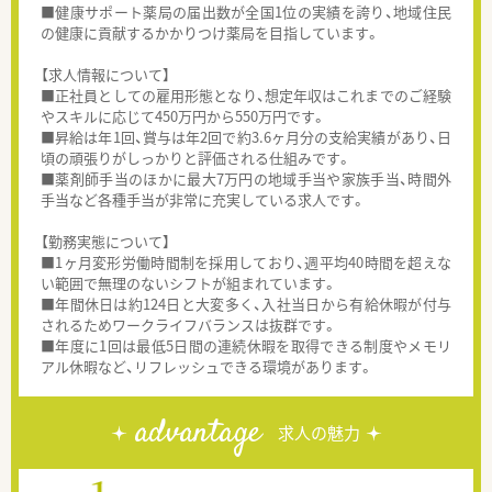
■健康サポート薬局の届出数が全国1位の実績を誇り、地域住民
の健康に貢献するかかりつけ薬局を目指しています。
【求人情報について】
■正社員としての雇用形態となり、想定年収はこれまでのご経験
やスキルに応じて450万円から550万円です。
■昇給は年1回、賞与は年2回で約3.6ヶ月分の支給実績があり、日
頃の頑張りがしっかりと評価される仕組みです。
■薬剤師手当のほかに最大7万円の地域手当や家族手当、時間外
手当など各種手当が非常に充実している求人です。
【勤務実態について】
■1ヶ月変形労働時間制を採用しており、週平均40時間を超えな
い範囲で無理のないシフトが組まれています。
■年間休日は約124日と大変多く、入社当日から有給休暇が付与
されるためワークライフバランスは抜群です。
■年度に1回は最低5日間の連続休暇を取得できる制度やメモリ
アル休暇など、リフレッシュできる環境があります。
advantage
求人の魅力