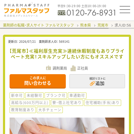
平日9：30-19：00 土日10：00-19：00
薬剤師の転職・求人サイト ファルマスタッフ
熊本県
荒尾市
求人ID：56
更新日：
2026/07/21
薬剤師求人ID：
569141
【荒尾市】≪福利厚生充実≫連続休暇制度もありプライ
ベート充実！スキルアップしたい方にもオススメです
調剤薬局
正社員
この求人に
検討リストに
問い合わせる
追加
新卒可
未経験可
ブランク可
車通勤可
高給与(600万円以上)
寮・借上社宅あり
住宅補助(手当)あり
教育制度あり
大手チェーン