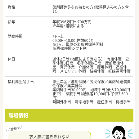
資格
薬剤師免許をお持ちの方（取得見込みの方を含
む）
給与
年収396万円～700万円
※年齢・経験による
勤務時間
月～土
09:00～18:00(休憩60分)
※1ヶ月単位の変形労働時間制
※週40時間シフト制
休日
週休2日制（地区により異なる） 有給休暇 夏
季休暇3日間 冬季休暇6日間 産前産後休
業 育児休業 介護休暇 慶弔休暇 連続休
暇 メモリアル休暇 結婚休暇 妊婦通院休暇
福利厚生諸手当
厚生年金／雇用保険／労災保険／薬剤師賠償責
任保険／薬業健保
薬剤師手当30,000円 地域手当（最大70,000円
まで） 家族手当（配偶者10,000円、子供7,500
円）
時間外手当 寒冷地手当 赴任手当 待機手当
職場情報
求人票に書ききれない