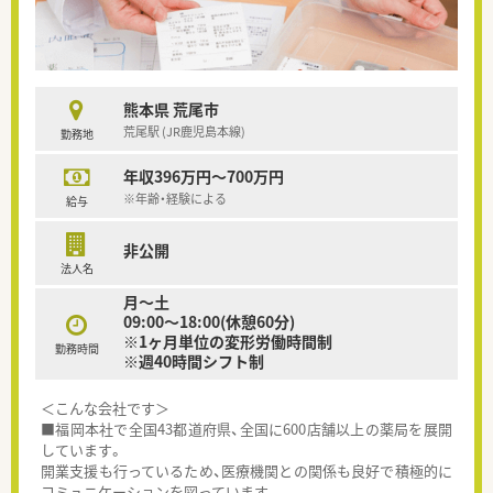
熊本県 荒尾市
荒尾駅 (JR鹿児島本線)
勤務地
年収396万円～700万円
※年齢・経験による
給与
非公開
法人名
月～土
09:00～18:00(休憩60分)
※1ヶ月単位の変形労働時間制
勤務時間
※週40時間シフト制
＜こんな会社です＞
■福岡本社で全国43都道府県、全国に600店舗以上の薬局を展開
しています。
開業支援も行っているため、医療機関との関係も良好で積極的に
コミュニケーションを図っています。