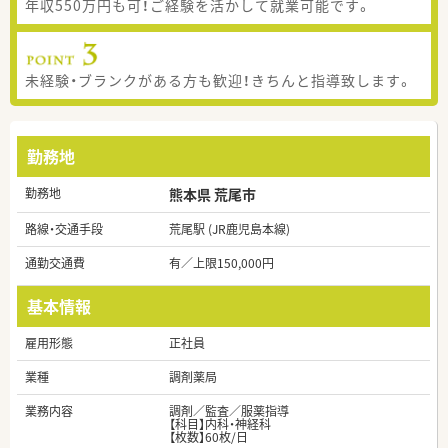
年収550万円も可！ご経験を活かして就業可能です。
未経験・ブランクがある方も歓迎！きちんと指導致します。
勤務地
勤務地
熊本県 荒尾市
路線・交通手段
荒尾駅 (JR鹿児島本線)
通勤交通費
有／上限150,000円
基本情報
雇用形態
正社員
業種
調剤薬局
業務内容
調剤／監査／服薬指導
【科目】内科・神経科
【枚数】60枚/日