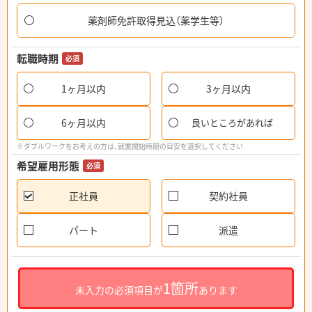
薬剤師免許取得見込（薬学生等）
転職時期
必須
1ヶ月以内
3ヶ月以内
6ヶ月以内
良いところがあれば
※ダブルワークをお考えの方は、就業開始時期の目安を選択してください
希望雇用形態
必須
正社員
契約社員
パート
派遣
1箇所
未入力の必須項目が
あります