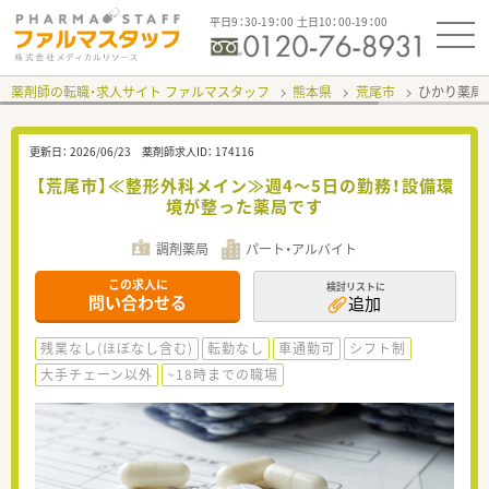
平日9：30-19：00 土日10：00-19：00
薬剤師の転職・求人サイト ファルマスタッフ
熊本県
荒尾市
ひかり薬局
更新日：
2026/06/23
薬剤師求人ID：
174116
【荒尾市】≪整形外科メイン≫週4～5日の勤務！設備環
境が整った薬局です
調剤薬局
パート・アルバイト
この求人に
検討リストに
問い合わせる
追加
残業なし(ほぼなし含む)
転勤なし
車通勤可
シフト制
大手チェーン以外
~18時までの職場