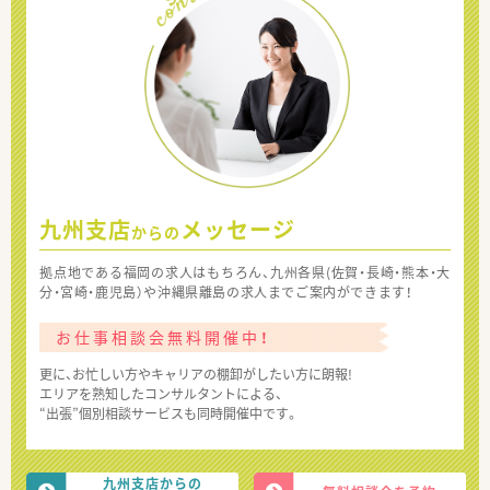
九州支店
メッセージ
からの
拠点地である福岡の求人はもちろん、九州各県(佐賀・長崎・熊本・大
分・宮崎・鹿児島）や沖縄県離島の求人までご案内ができます！
お仕事相談会無料開催中！
更に、お忙しい方やキャリアの棚卸がしたい方に朗報!
エリアを熟知したコンサルタントによる、
“出張”個別相談サービスも同時開催中です。
九州支店からの