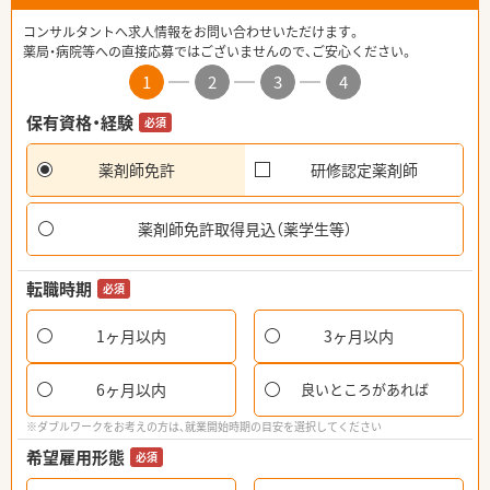
コンサルタントへ求人情報をお問い合わせいただけます。
薬局・病院等への直接応募ではございませんので、ご安心ください。
1
2
3
4
保有資格・経験
必須
薬剤師免許
研修認定薬剤師
薬剤師免許取得見込（薬学生等）
転職時期
必須
1ヶ月以内
3ヶ月以内
6ヶ月以内
良いところがあれば
※ダブルワークをお考えの方は、就業開始時期の目安を選択してください
希望雇用形態
必須