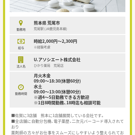
熊本県 荒尾市
荒尾駅 (JR鹿児島本線)
勤務地
時給2,000円～2,300円
※経験考慮
給与
U.アソシエート株式会社
ひかり薬局 荒尾店
法人名
月火木金
09:00～18:30(休憩60分)
水土
09:00～13:00(休憩00分)
勤務時間
※週4～5日勤務できる方歓迎
※1日8時間勤務、18時迄も相談可能
■佐賀に3店舗 熊本に1店舗展開している会社です。
■全店舗に自動分包機、電子薬歴、二次元バーコード導入されて
おり
薬剤師の方々がお仕事をスムーズにしやすいよう整えられてお