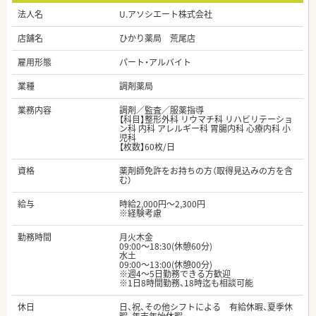
法人名
U.アソシエート株式会社
店舗名
ひかり薬局 荒尾店
雇用形態
パート・アルバイト
業種
調剤薬局
業務内容
調剤／監査／服薬指導
【科目】整形外科 リウマチ科 リハビリテーショ
ン科 内科 アレルギー科 胃腸内科 心療内科 小
児科
【枚数】60枚/日
資格
薬剤師免許をお持ちの方（取得見込みの方を含
む）
給与
時給2,000円～2,300円
※経験考慮
勤務時間
月火木金
09:00～18:30(休憩60分)
水土
09:00～13:00(休憩00分)
※週4～5日勤務できる方歓迎
※1日8時間勤務、18時迄も相談可能
休日
日、祝、その他シフトによる 有給休暇、夏季休