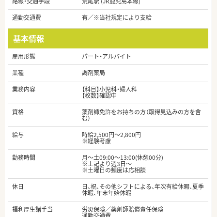
路線・交通手段
荒尾駅 (JR鹿児島本線)
通勤交通費
有／※当社規定により支給
基本情報
雇用形態
パート・アルバイト
業種
調剤薬局
業務内容
【科目】小児科・婦人科
【枚数】確認中
資格
薬剤師免許をお持ちの方（取得見込みの方を含
む）
給与
時給2,500円～2,800円
※経験考慮
勤務時間
月～土09:00～13:00(休憩00分)
※上記より週3日～
※土曜日の頻度は応相談
休日
日、祝、その他シフトによる、年次有給休暇、夏季
休暇、年末年始休暇
福利厚生諸手当
労災保険／薬剤師賠償責任保険
通勤交通費