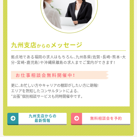
九州支店
メッセージ
からの
拠点地である福岡の求人はもちろん、九州各県(佐賀・長崎・熊本・大
分・宮崎・鹿児島）や沖縄県離島の求人までご案内ができます！
お仕事相談会無料開催中！
更に、お忙しい方やキャリアの棚卸がしたい方に朗報!
エリアを熟知したコンサルタントによる、
“出張”個別相談サービスも同時開催中です。
九州支店からの
無料相談会を予約
最新情報