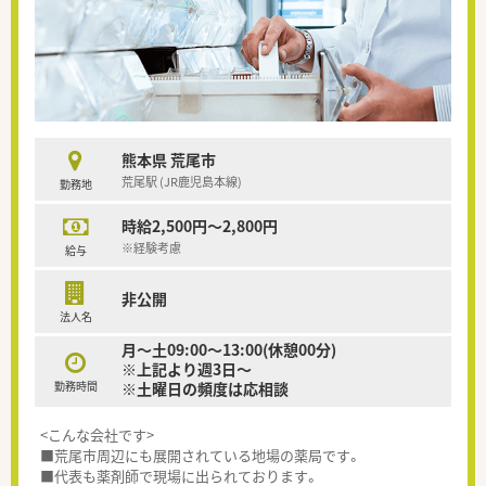
熊本県 荒尾市
荒尾駅 (JR鹿児島本線)
勤務地
時給2,500円～2,800円
※経験考慮
給与
非公開
法人名
月～土09:00～13:00(休憩00分)
※上記より週3日～
勤務時間
※土曜日の頻度は応相談
<こんな会社です>
■荒尾市周辺にも展開されている地場の薬局です。
■代表も薬剤師で現場に出られております。