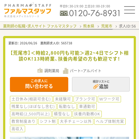
平日9：30-19：00 土日10：00-19：00
薬剤師の転職・求人サイト ファルマスタッフ
熊本県
荒尾市
求人ID：56
更新日：
2026/06/26
薬剤師求人ID：
565738
【荒尾市】＜時給2,800円も可能＞週2~4日でシフト相
談OK！13時終業、扶養内希望の方も歓迎です！
調剤薬局
パート・アルバイト
この求人に
検討リストに
問い合わせる
追加
土日休み(相談可含む)
未経験可
ブランク可
Ｗワーク可
残業なし(ほぼなし含む)
転勤なし
車通勤可
高時給(2,500円以上)
積雪なし
扶養内勤務OK
教育制度あり
シフト制
大手チェーン以外
ヘルプ体制充実
高収入