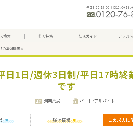
平日9：30-19：00 土日10：00-19：
人検索
求人特集
転職ガイド
ファル
055の薬剤師求人
平日1日/週休3日制/平日17時
です
調剤薬局
パート・アルバイト
報
職場情報
この求人に