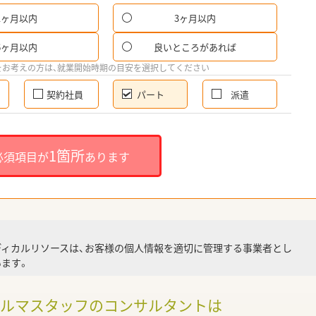
1ヶ月以内
3ヶ月以内
パ
6ヶ月以内
良いところがあれば
希
をお考えの方は、就業開始時期の目安を選択してください
契約社員
パート
派遣
就
1箇所
必須項目が
あります
就業
ディカルリソースは、お客様の個人情報を適切に管理する事業者とし
ます。
調
ァルマスタッフのコンサルタントは