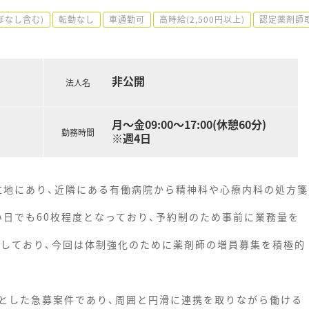
ぼなし含む)
転勤なし
車通勤可
高時給(2,500円以上)
認定薬剤師
非公開
法人名
月～金09:00～17:00(休憩60分)
勤務時間
※週4日
の立地にあり、近隣にある有働病院から精神科や心療内科の処方箋
い日でも60枚程度となっており、予約制のため事前に業務量を
籍しており、今回は体制強化のために薬剤師の増員募集を積極的
とした急募案件であり、周囲と円滑に連携を取りながら働ける