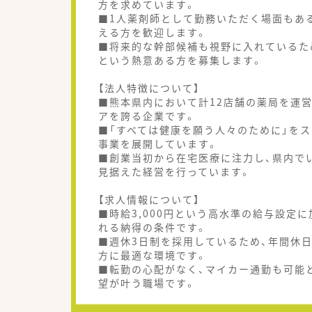
方を求めています。
■1人薬剤師として勤務いただく場面もあ
える方を歓迎します。
■将来的な幹部候補も視野に入れているた
という熱意ある方を募集します。
【法人特徴について】
■熊本県内において計12店舗の薬局を運
アを誇る企業です。
■「すべては健康を願う人々のために」を
事業を展開しています。
■創業当初から在宅医療に注力し、県内で
見据えた経営を行っています。
【求人情報について】
■時給3,000円という高水準の給与設定
れる納得の条件です。
■週休3日制を採用しているため、年間休日
方に最適な環境です。
■転勤の心配がなく、マイカー通勤も可能
望が叶う職場です。