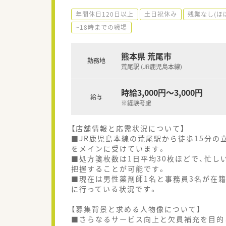
年間休日120日以上
土日祝休み
残業なし(ほ
~18時までの職場
熊本県 荒尾市
勤務地
荒尾駅 (JR鹿児島本線)
時給3,000円～3,000円
給与
※経験考慮
【店舗情報と応需状況について】
■JR鹿児島本線の荒尾駅から徒歩15分
をメインに受けています。
■処方箋枚数は1日平均30枚ほどで、忙し
把握することが可能です。
■現在は男性薬剤師1名と事務員3名が在
に行っている状況です。
【募集背景と求める人物像について】
■さらなるサービス向上と欠員補充を目的