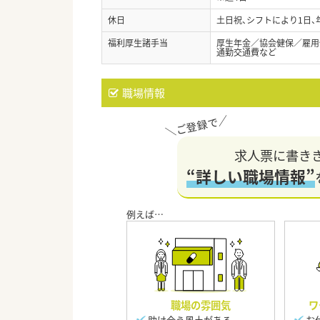
休日
土日祝、シフトにより1日、
福利厚生諸手当
厚生年金／協会健保／雇用
通勤交通費など
職場情報
求人票に書き
“詳しい職場情報”
職場の雰囲気
ワ
助け合う風土がある
お