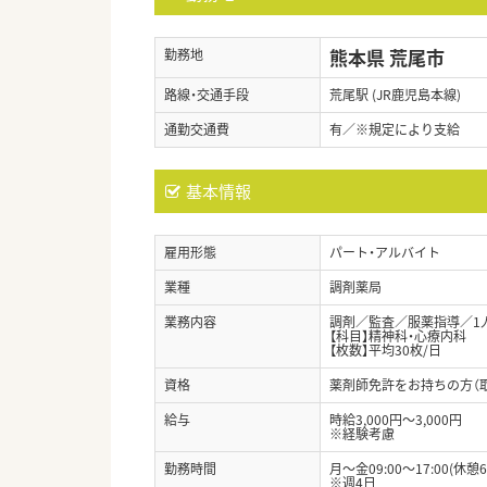
熊本県 荒尾市
勤務地
路線・交通手段
荒尾駅 (JR鹿児島本線)
通勤交通費
有／※規定により支給
基本情報
雇用形態
パート・アルバイト
業種
調剤薬局
業務内容
調剤／監査／服薬指導／1
【科目】精神科・心療内科
【枚数】平均30枚/日
資格
薬剤師免許をお持ちの方（
給与
時給3,000円～3,000円
※経験考慮
勤務時間
月～金09:00～17:00(休憩6
※週4日