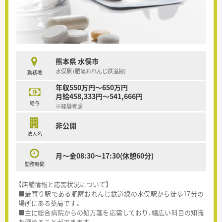
熊本県 水俣市
水俣駅 (肥薩おれんじ鉄道線)
勤務地
年収550万円～650万円
月給458,333円～541,666円
給与
※経験考慮
非公開
法人名
月～金08:30～17:30(休憩60分)
勤務時間
【店舗情報と応需状況について】
■最寄り駅である肥薩おれんじ鉄道線の水俣駅から徒歩17分の
場所にある薬局です。
■主に総合病院からの処方箋を応需しており、幅広い科目の知識
を深めることができます。