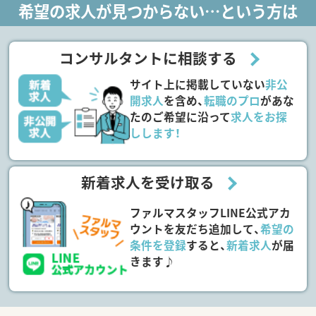
希望の求人が見つからない…という方は
コンサルタントに相談する
サイト上に掲載していない
非公
開求人
を含め、
転職のプロ
があな
たのご希望に沿って
求人をお探
しします！
新着求人を受け取る
ファルマスタッフLINE公式アカ
ウントを友だち追加して、
希望の
条件を登録
すると、
新着求人
が届
きます♪