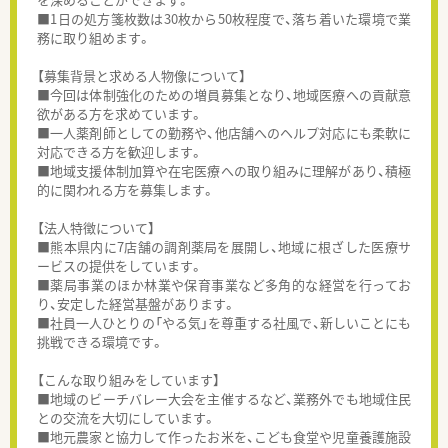
■1日の処方箋枚数は30枚から50枚程度で、落ち着いた環境で業
務に取り組めます。
【募集背景と求める人物像について】
■今回は体制強化のための増員募集となり、地域医療への貢献意
欲がある方を求めています。
■一人薬剤師としての勤務や、他店舗へのヘルプ対応にも柔軟に
対応できる方を歓迎します。
■地域支援体制加算や在宅医療への取り組みに理解があり、積極
的に関われる方を募集します。
【法人特徴について】
■熊本県内に7店舗の調剤薬局を展開し、地域に根ざした医療サ
ービスの提供をしています。
■薬局事業のほか林業や保育事業など多角的な経営を行ってお
り、安定した経営基盤があります。
■社員一人ひとりの「やる気」を尊重する社風で、新しいことにも
挑戦できる環境です。
【こんな取り組みをしています】
■地域のビーチバレー大会を主催するなど、業務外でも地域住民
との交流を大切にしています。
■地元農家と協力して作ったお米を、こども食堂や児童養護施設