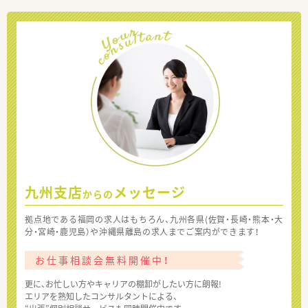
九州支店
メッセージ
からの
拠点地である福岡の求人はもちろん、九州各県(佐賀・長崎・熊本・大
分・宮崎・鹿児島）や沖縄県離島の求人までご案内ができます！
お仕事相談会無料開催中！
更に、お忙しい方やキャリアの棚卸がしたい方に朗報!
エリアを熟知したコンサルタントによる、