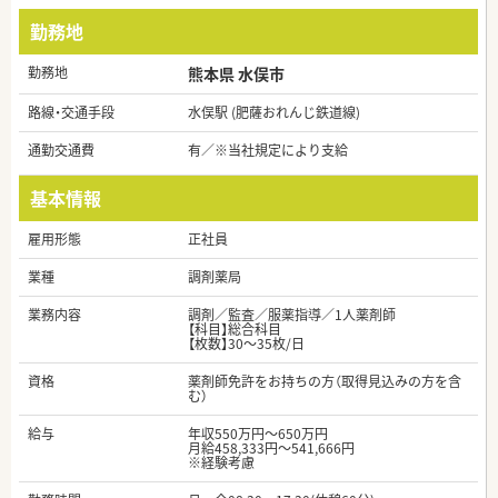
勤務地
勤務地
熊本県 水俣市
路線・交通手段
水俣駅 (肥薩おれんじ鉄道線)
通勤交通費
有／※当社規定により支給
基本情報
雇用形態
正社員
業種
調剤薬局
業務内容
調剤／監査／服薬指導／1人薬剤師
【科目】総合科目
【枚数】30～35枚/日
資格
薬剤師免許をお持ちの方（取得見込みの方を含
む）
給与
年収550万円～650万円
月給458,333円～541,666円
※経験考慮