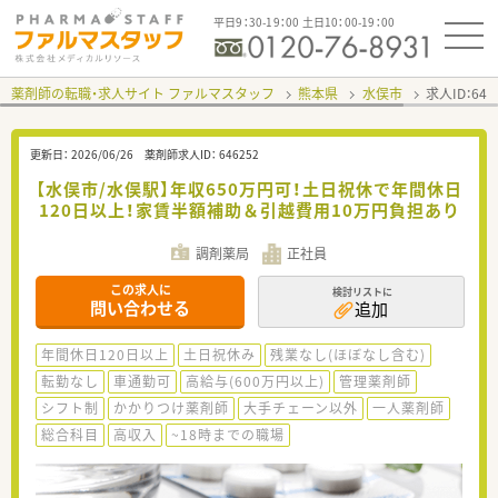
平日9：30-19：00 土日10：00-19：00
薬剤師の転職・求人サイト ファルマスタッフ
熊本県
水俣市
求人ID：64
更新日：
2026/06/26
薬剤師求人ID：
646252
【水俣市/水俣駅】年収650万円可！土日祝休で年間休日
120日以上！家賃半額補助＆引越費用10万円負担あり
調剤薬局
正社員
この求人に
検討リストに
問い合わせる
追加
年間休日120日以上
土日祝休み
残業なし(ほぼなし含む)
転勤なし
車通勤可
高給与(600万円以上)
管理薬剤師
シフト制
かかりつけ薬剤師
大手チェーン以外
一人薬剤師
総合科目
高収入
~18時までの職場