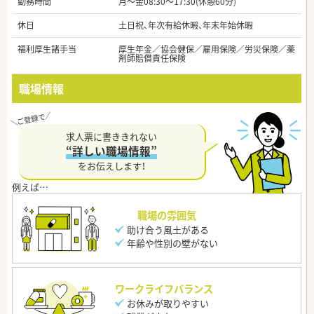
勤務時間
月～金08:30～17:30(休憩60分)
休日
土日祝、年次有給休暇、年末年始休暇
福利厚生諸手当
厚生年金／協会健保／雇用保険／労災保険／薬
剤師賠償責任保険
職場情報
求人票に書ききれない
“詳しい職場情報”
をお伝えします！
職場の雰囲気
助け合う風土がある
年齢や性別の壁がない
ワークライフバランス
お休みが取りやすい