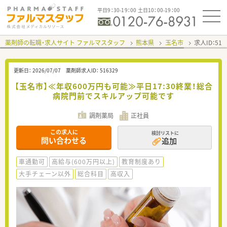
平日9：30-19：00 土日10：00-19：00
薬剤師の転職・求人サイト ファルマスタッフ
熊本県
玉名市
求人ID：51
更新日：
2026/07/07
薬剤師求人ID：
516329
【玉名市】≪年収600万円も可能≫平日17:30終業！総合
病院門前でスキルアップ可能です
調剤薬局
正社員
この求人に
検討リストに
問い合わせる
追加
車通勤可
高給与(600万円以上)
教育制度あり
大手チェーン以外
総合科目
高収入