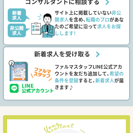
コンサルタントに相談する
サイト上に掲載していない
非公
開求人
を含め、
転職のプロ
があな
たのご希望に沿って
求人をお探
しします！
新着求人を受け取る
ファルマスタッフLINE公式アカ
ウントを友だち追加して、
希望の
条件を登録
すると、
新着求人
が届
きます♪