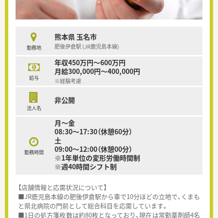
熊本県 玉名市
肥後伊倉駅 (JR鹿児島本線)
勤務地
年収450万円～600万円
月給300,000円～400,000円
給与
※経験考慮
非公開
法人名
月～金
08:30～17:30（休憩60分）
土
09:00～12:00（休憩00分）
勤務時間
※1年単位の変形労働時間制
※週40時間シフト制
【店舗情報と応需状況について】
■JR鹿児島本線の肥後伊倉駅から車で10分ほどの立地で、くまも
と県北病院の門前として総合科目を応需しています。
■1日の処方箋枚数は約80枚となっており、現在は常勤薬剤師4名