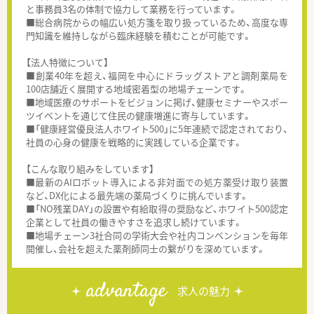
と事務員3名の体制で協力して業務を行っています。
■総合病院からの幅広い処方箋を取り扱っているため、高度な専
門知識を維持しながら臨床経験を積むことが可能です。
【法人特徴について】
■創業40年を超え、福岡を中心にドラッグストアと調剤薬局を
100店舗近く展開する地域密着型の地場チェーンです。
■地域医療のサポートをビジョンに掲げ、健康セミナーやスポー
ツイベントを通じて住民の健康増進に寄与しています。
■「健康経営優良法人ホワイト500」に5年連続で認定されており、
社員の心身の健康を戦略的に実践している企業です。
【こんな取り組みをしています】
■最新のAIロボット導入による非対面での処方薬受け取り装置
など、DX化による最先端の薬局づくりに挑んでいます。
■「NO残業DAY」の設置や有給取得の奨励など、ホワイト500認定
企業として社員の働きやすさを追求し続けています。
■地場チェーン3社合同の学術大会や社内コンベンションを毎年
開催し、会社を超えた薬剤師同士の繋がりを深めています。
advantage
求人の魅力