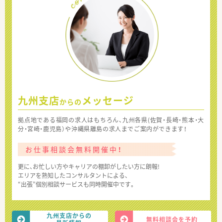
九州支店
メッセージ
からの
拠点地である福岡の求人はもちろん、九州各県(佐賀・長崎・熊本・大
分・宮崎・鹿児島）や沖縄県離島の求人までご案内ができます！
お仕事相談会無料開催中！
更に、お忙しい方やキャリアの棚卸がしたい方に朗報!
エリアを熟知したコンサルタントによる、
“出張”個別相談サービスも同時開催中です。
九州支店からの
無料相談会を予約