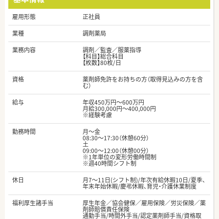
雇用形態
正社員
業種
調剤薬局
業務内容
調剤／監査／服薬指導
【科目】総合科目
【枚数】80枚/日
資格
薬剤師免許をお持ちの方（取得見込みの方を含
む）
給与
年収450万円～600万円
月給300,000円～400,000円
※経験考慮
勤務時間
月～金
08:30～17:30（休憩60分）
土
09:00～12:00（休憩00分）
※1年単位の変形労働時間制
※週40時間シフト制
休日
月7～11日(シフト制)/年次有給休暇10日/夏季、
年末年始休暇/慶弔休暇、育児・介護休業制度
福利厚生諸手当
厚生年金／協会健保／雇用保険／労災保険／薬
剤師賠償責任保険
通勤手当/時間外手当/認定薬剤師手当/資格取