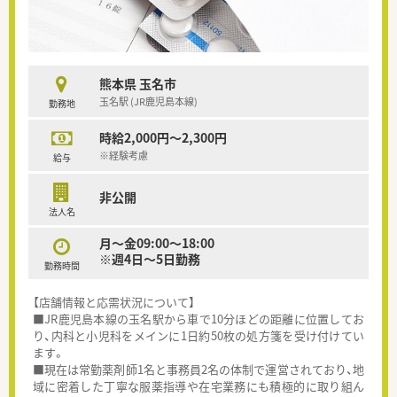
熊本県 玉名市
玉名駅 (JR鹿児島本線)
勤務地
時給2,000円～2,300円
※経験考慮
給与
非公開
法人名
月～金09:00～18:00
※週4日～5日勤務
勤務時間
【店舗情報と応需状況について】
■JR鹿児島本線の玉名駅から車で10分ほどの距離に位置してお
り、内科と小児科をメインに1日約50枚の処方箋を受け付けてい
ます。
■現在は常勤薬剤師1名と事務員2名の体制で運営されており、地
域に密着した丁寧な服薬指導や在宅業務にも積極的に取り組ん