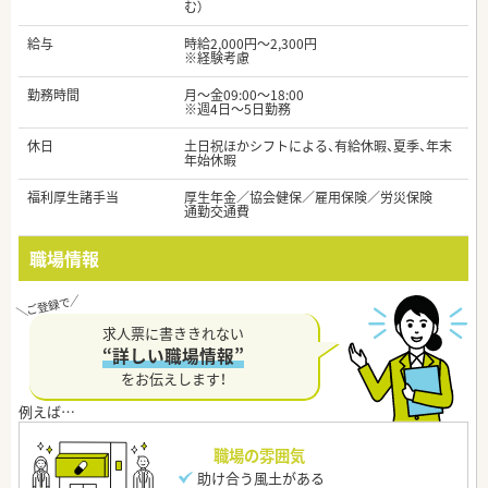
む）
給与
時給2,000円～2,300円
※経験考慮
勤務時間
月～金09:00～18:00
※週4日～5日勤務
休日
土日祝ほかシフトによる、有給休暇、夏季、年末
年始休暇
福利厚生諸手当
厚生年金／協会健保／雇用保険／労災保険
通勤交通費
職場情報
求人票に書ききれない
“詳しい職場情報”
をお伝えします！
職場の雰囲気
助け合う風土がある