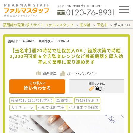
平日9：30-19：00 土日10：00-19：00
薬剤師の転職・求人サイト ファルマスタッフ
熊本県
玉名市
求人ID：33
更新日：
2026/06/23
薬剤師求人ID：
330934
【玉名市】週20時間で社保加入OK♪経験次第で時給
2,300円可能★全店監査レンジなど最新機器を導入効
率よく業務に取り組めます
調剤薬局
パート・アルバイト
この求人に
検討リストに
問い合わせる
追加
残業なし(ほぼなし含む)
車通勤可
教育制度あり
大手チェーン
ヘルプ体制充実
~18時までの職場