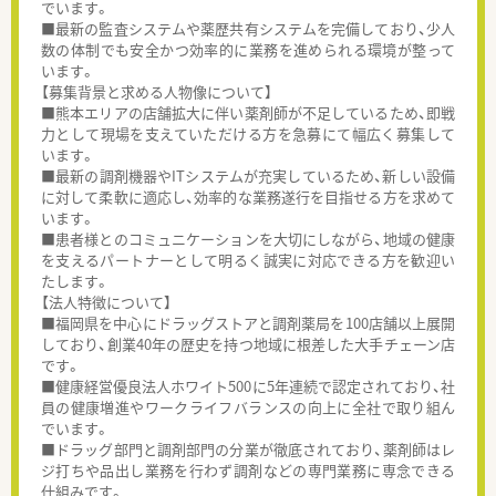
でいます。
■最新の監査システムや薬歴共有システムを完備しており、少人
数の体制でも安全かつ効率的に業務を進められる環境が整って
います。
【募集背景と求める人物像について】
■熊本エリアの店舗拡大に伴い薬剤師が不足しているため、即戦
力として現場を支えていただける方を急募にて幅広く募集して
います。
■最新の調剤機器やITシステムが充実しているため、新しい設備
に対して柔軟に適応し、効率的な業務遂行を目指せる方を求めて
います。
■患者様とのコミュニケーションを大切にしながら、地域の健康
を支えるパートナーとして明るく誠実に対応できる方を歓迎い
たします。
【法人特徴について】
■福岡県を中心にドラッグストアと調剤薬局を100店舗以上展開
しており、創業40年の歴史を持つ地域に根差した大手チェーン店
です。
■健康経営優良法人ホワイト500に5年連続で認定されており、社
員の健康増進やワークライフバランスの向上に全社で取り組ん
でいます。
■ドラッグ部門と調剤部門の分業が徹底されており、薬剤師はレ
ジ打ちや品出し業務を行わず調剤などの専門業務に専念できる
仕組みです。