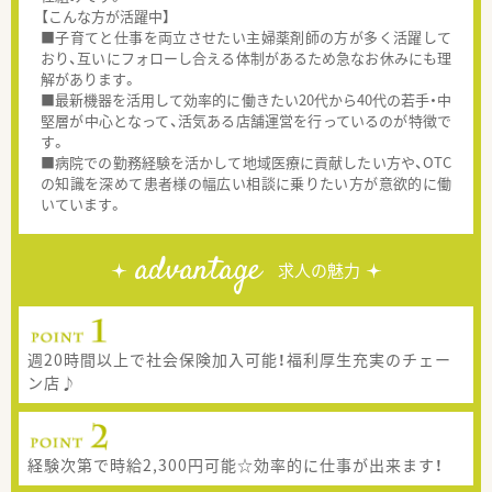
【こんな方が活躍中】
■子育てと仕事を両立させたい主婦薬剤師の方が多く活躍して
おり、互いにフォローし合える体制があるため急なお休みにも理
解があります。
■最新機器を活用して効率的に働きたい20代から40代の若手・中
堅層が中心となって、活気ある店舗運営を行っているのが特徴で
す。
■病院での勤務経験を活かして地域医療に貢献したい方や、OTC
の知識を深めて患者様の幅広い相談に乗りたい方が意欲的に働
いています。
advantage
求人の魅力
週20時間以上で社会保険加入可能！福利厚生充実のチェー
ン店♪
経験次第で時給2,300円可能☆効率的に仕事が出来ます！