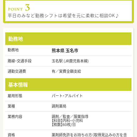
平日のみなど勤務シフトは希望を元に柔軟に相談OK♪
勤務地
勤務地
熊本県 玉名市
路線・交通手段
玉名駅 (JR鹿児島本線)
通勤交通費
有／実費全額支給
基本情報
雇用形態
パート・アルバイト
業種
調剤薬局
業務内容
調剤／監査／服薬指導
【科目】内科・小児科
【枚数】60枚/日
資格
薬剤師免許をお持ちの方（取得見込みの方を含