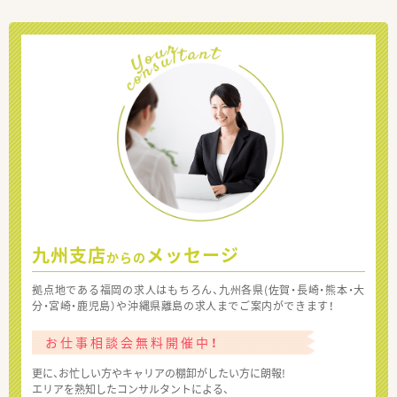
九州支店
メッセージ
からの
拠点地である福岡の求人はもちろん、九州各県(佐賀・長崎・熊本・大
分・宮崎・鹿児島）や沖縄県離島の求人までご案内ができます！
お仕事相談会無料開催中！
更に、お忙しい方やキャリアの棚卸がしたい方に朗報!
エリアを熟知したコンサルタントによる、