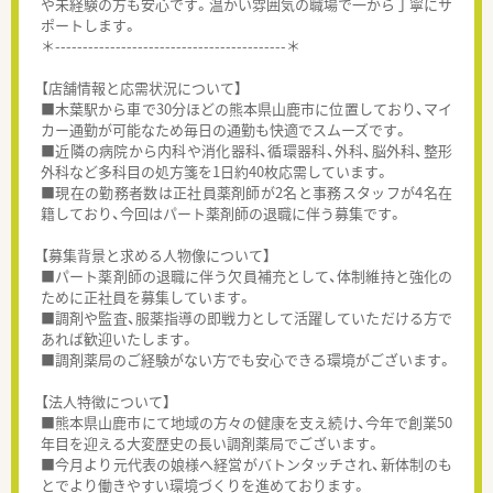
や未経験の方も安心です。温かい雰囲気の職場で一から丁寧にサ
ポートします。
＊------------------------------------------＊
【店舗情報と応需状況について】
■木葉駅から車で30分ほどの熊本県山鹿市に位置しており、マイ
カー通勤が可能なため毎日の通勤も快適でスムーズです。
■近隣の病院から内科や消化器科、循環器科、外科、脳外科、整形
外科など多科目の処方箋を1日約40枚応需しています。
■現在の勤務者数は正社員薬剤師が2名と事務スタッフが4名在
籍しており、今回はパート薬剤師の退職に伴う募集です。
【募集背景と求める人物像について】
■パート薬剤師の退職に伴う欠員補充として、体制維持と強化の
ために正社員を募集しています。
■調剤や監査、服薬指導の即戦力として活躍していただける方で
あれば歓迎いたします。
■調剤薬局のご経験がない方でも安心できる環境がございます。
【法人特徴について】
■熊本県山鹿市にて地域の方々の健康を支え続け、今年で創業50
年目を迎える大変歴史の長い調剤薬局でございます。
■今月より元代表の娘様へ経営がバトンタッチされ、新体制のも
とでより働きやすい環境づくりを進めております。