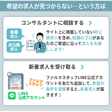
希望の求人が見つからない…という方は
コンサルタントに相談する
サイト上に掲載していない
非公
開求人
を含め、
転職のプロ
があな
たのご希望に沿って
求人をお探
しします！
新着求人を受け取る
ファルマスタッフLINE公式アカ
ウントを友だち追加して、
希望の
条件を登録
すると、
新着求人
が届
きます♪