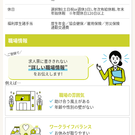
休日
選択制(土日祝or週休3日)、年次有給休暇、年末
年始休暇 ※年間休日120日以上
福利厚生諸手当
厚生年金／協会健保／雇用保険／労災保険
通勤交通費
職場情報
求人票に書ききれない
“詳しい職場情報”
をお伝えします！
職場の雰囲気
助け合う風土がある
年齢や性別の壁がない
ワークライフバランス
お休みが取りやすい