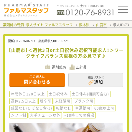
平日9：30-19：00 土日10：00-19：00
薬剤師の転職・求人サイト ファルマスタッフ
熊本県
山鹿市
求人ID：73
更新日：
2026/07/07
薬剤師求人ID：
730729
【山鹿市】＜週休3日or土日祝休み選択可能求人！＞ワー
クライフバランス重視の方必見です♪
調剤薬局
正社員
この求人に
検討リストに
問い合わせる
追加
年間休日120日以上
土日祝休み
土日休み(相談可含む)
週休2.5日以上
新卒可
未経験可
ブランク可
残業なし(ほぼなし含む)
転勤なし
車通勤可
60歳以上可
シフト制
大手チェーン以外
~18時までの職場