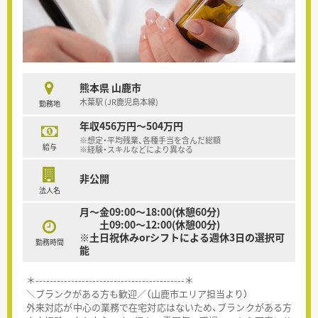
熊本県 山鹿市
木葉駅 (JR鹿児島本線)
勤務地
年収456万円～504万円
※想定・平均残業、各種手当を含んだ総額
給与
※経験・スキルなどにより異なる
非公開
法人名
月～金09:00～18:00(休憩60分)
土09:00～12:00(休憩00分)
※土日祝休みorシフトによる週休3日の選択可
勤務時間
能
＊------------------------------------------＊
＼ブランクがある方も歓迎／（山鹿市エリア担当より）
外来対応が中心の業務で在宅対応はないため、ブランクがある方