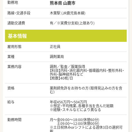
勤務地
熊本県 山鹿市
路線・交通手段
木葉駅 (JR鹿児島本線)
通勤交通費
有／※実費分支給(上限あり)
基本情報
雇用形態
正社員
業種
調剤薬局
業務内容
調剤／監査／服薬指導
【科目】内科・消化器内科・循環器内科・整形外科・
外科・脳神経外科など
【枚数】40枚/日
資格
薬剤師免許をお持ちの方（取得見込みの方を含
む）
給与
年収456万円～504万円
※想定・平均残業、各種手当を含んだ総額
※経験・スキルなどにより異なる
勤務時間
月～金09:00～18:00(休憩60分)
土09:00～12:00(休憩00分)
※土日祝休みorシフトによる週休3日の選択可
能