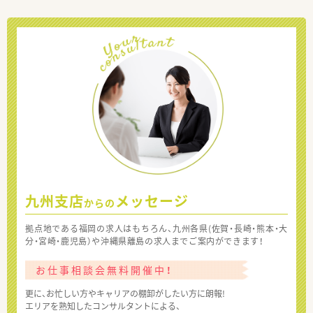
九州支店
メッセージ
からの
拠点地である福岡の求人はもちろん、九州各県(佐賀・長崎・熊本・大
分・宮崎・鹿児島）や沖縄県離島の求人までご案内ができます！
お仕事相談会無料開催中！
更に、お忙しい方やキャリアの棚卸がしたい方に朗報!
エリアを熟知したコンサルタントによる、