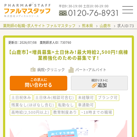
平日9：30-19：00 土日10：00-19：00
薬剤師の転職・求人サイト ファルマスタッフ
熊本県
山鹿市
求人ID：73
更新日：
2026/07/08
薬剤師求人ID：
730760
【山鹿市】<増員募集>土日休み！最大時給2,500円！病棟
業務強化のための募集です！
病院・クリニック
パート・アルバイト
この求人に
検討リストに
問い合わせる
追加
土日祝休み
土日休み(相談可含む)
未経験可
ブランク可
残業なし(ほぼなし含む)
転勤なし
車通勤可
高時給(2,500円以上)
教育制度あり
~18時までの職場