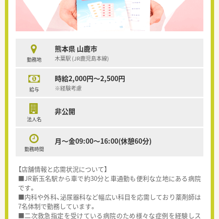
熊本県 山鹿市
木葉駅 (JR鹿児島本線)
勤務地
時給2,000円～2,500円
※経験考慮
給与
非公開
法人名
月～金09:00～16:00(休憩60分)
勤務時間
【店舗情報と応需状況について】
■JR新玉名駅から車で約30分と車通勤も便利な立地にある病院
です。
■内科や外科、泌尿器科など幅広い科目を応需しており薬剤師は
7名体制で勤務しています。
■二次救急指定を受けている病院のため様々な症例を経験しス