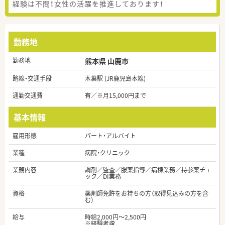
経験は不問！女性の活躍を推進しております！
勤務地
勤務地
熊本県 山鹿市
路線・交通手段
木葉駅 (JR鹿児島本線)
通勤交通費
有／※月15,000円まで
基本情報
雇用形態
パート・アルバイト
業種
病院・クリニック
業務内容
調剤／監査／服薬指導／病棟業務／持参薬チェ
ック／DI業務
資格
薬剤師免許をお持ちの方（取得見込みの方を含
む）
給与
時給2,000円～2,500円
※経験考慮