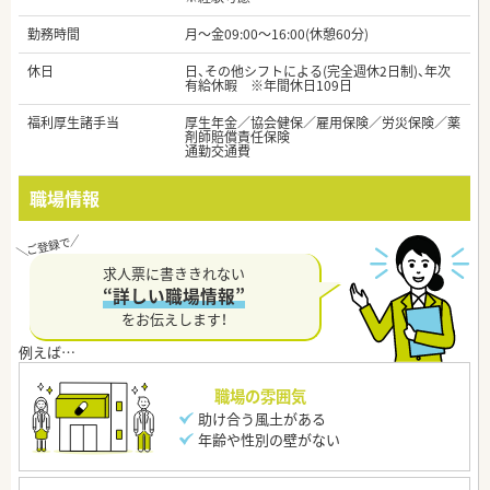
勤務時間
月～金09:00～16:00(休憩60分)
休日
日、その他シフトによる(完全週休2日制)、年次
有給休暇 ※年間休日109日
福利厚生諸手当
厚生年金／協会健保／雇用保険／労災保険／薬
剤師賠償責任保険
通勤交通費
職場情報
求人票に書ききれない
“詳しい職場情報”
をお伝えします！
職場の雰囲気
助け合う風土がある
年齢や性別の壁がない