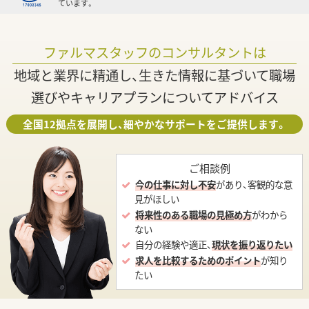
ています。
ファルマスタッフのコンサルタントは
地域と業界に精通し、生きた情報に基づいて職場
選びやキャリアプランについてアドバイス
全国12拠点を展開し、細やかなサポートをご提供します。
ご相談例
今の仕事に対し不安
があり、客観的な意
見がほしい
将来性のある職場の見極め方
がわから
ない
自分の経験や適正、
現状を振り返りたい
求人を比較するためのポイント
が知り
たい