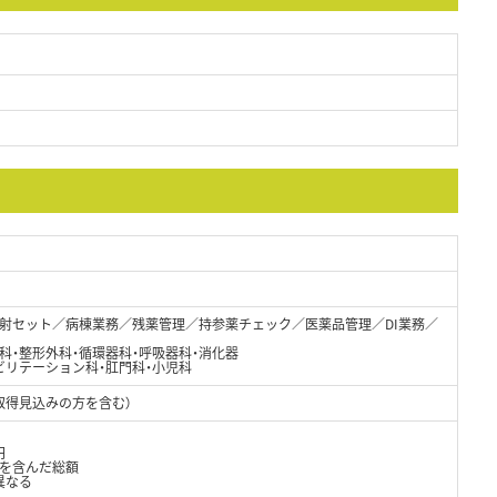
射セット／病棟業務／残薬管理／持参薬チェック／医薬品管理／DI業務／
外科・整形外科・循環器科・呼吸器科・消化器
ビリテーション科・肛門科・小児科
取得見込みの方を含む）
円
当を含んだ総額
異なる