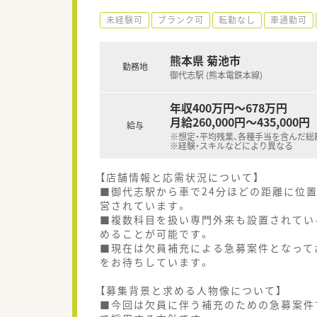
未経験可
ブランク可
転勤なし
車通勤可
熊本県 菊池市
勤務地
御代志駅 (熊本電鉄本線)
年収400万円～678万円
月給260,000円～435,000円
給与
※想定・平均残業、各種手当を含んだ総
※経験・スキルなどにより異なる
【店舗情報と応需状況について】
■御代志駅から車で24分ほどの距離に位
営されています。
■複数科目を扱い専門外来も設置されてい
めることが可能です。
■現在は欠員補充による急募案件となって
をお待ちしています。
【募集背景と求める人物像について】
■今回は欠員に伴う補充のための急募案件