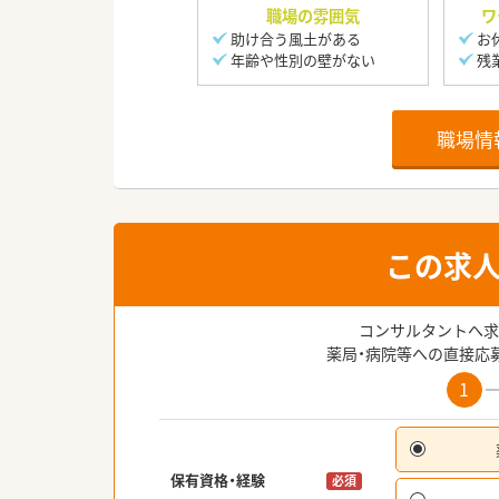
職場の雰囲気
ワ
助け合う風土がある
お
年齢や性別の壁がない
残
職場情
この求
コンサルタントへ求
薬局・病院等への直接応
1
保有資格・経験
必須