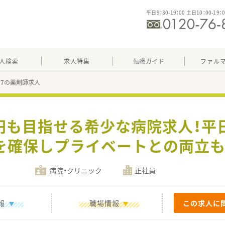
平日9：30-19：00 土日10：00-19：
人検索
求人特集
転職ガイド
ファル
177の薬剤師求人
万円も目指せる希少な病院求人！平日
を確保しプライベートとの両立も
病院・クリニック
正社員
報
職場情報
この求人に