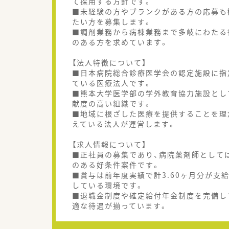
て採用する方針です。
■未経験の方やブランクがある方の応募も
たい方を募集します。
■調剤業務から病棟業務まで多岐にわたる
のある方を求めています。
【法人特徴について】
■日本病院総合診療医学会の認定施設に指
ている医療法人です。
■熊本大学医学部の学外教育協力施設とし
献度の高い組織です。
■地域に根ざした医療を提供することを理
えている法人が運営します。
【求人情報について】
■正社員の募集であり、病院薬剤師として
のある好条件案件です。
■賞与は前年度実績で計3.60ヶ月分が支
している環境です。
■退職金制度や確定給付年金制度を完備し
適な待遇が揃っています。