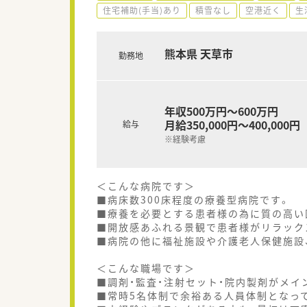
住宅補助(手当)あり
積雪なし
空港近く
生
熊本県 天草市
勤務地
年収500万円～600万円
月給350,000円～400,000円
給与
※経験考慮
＜こんな病院です＞
■病床数300床程度の療養型病院です。
■療養を必要とする患者様の為に質の高い
■開放感あふれる景観で患者様がリラック
■病院の他に福祉施設や介護老人保健施設
＜こんな職場です＞
■調剤・監査・注射セット・院内製剤がメイ
■常時5名体制で余裕ある人員体制となっ