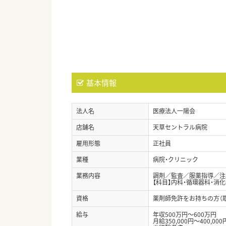
基本情報
法人名
医療法人一陽会
店舗名
天草セントラル病院
雇用形態
正社員
業種
病院・クリニック
業務内容
調剤／監査／服薬指導／注
【科目】内科・循環器科・消
資格
薬剤師免許をお持ちの方（
給与
年収500万円～600万円
月給350,000円～400,000