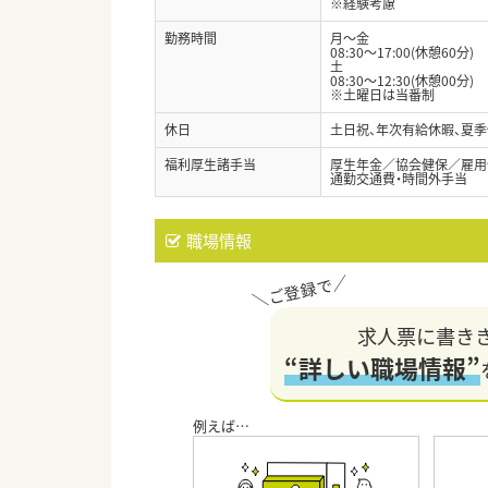
※経験考慮
勤務時間
月～金
08:30～17:00(休憩60分)
土
08:30～12:30(休憩00分)
※土曜日は当番制
休日
土日祝、年次有給休暇、夏
福利厚生諸手当
厚生年金／協会健保／雇用
通勤交通費・時間外手当
職場情報
求人票に書き
“詳しい職場情報”