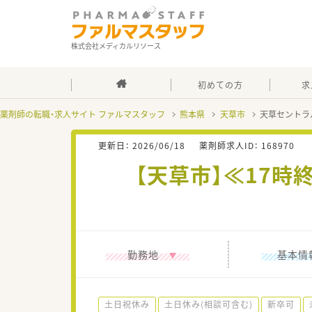
株式会社メディカルリソース
初めての方
求
薬剤師の転職・求人サイト ファルマスタッフ
熊本県
天草市
天草セントラ
更新日：
2026/06/18
薬剤師求人ID：
168970
【天草市】≪17
勤務地
基本情
土日祝休み
土日休み(相談可含む)
新卒可