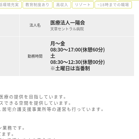
活環境充実
教育制度あり
高収入
リゾート
~18時までの職場
医療法人一陽会
法人名
天草セントラル病院
月～金
08:30～17:00(休憩60分)
土
勤務時間
08:30～12:30(休憩00分)
※土曜日は当番制
医療の提供を目指しています。
スできる空間を提供しています。
、居宅介護支援事業所等の運営も行っています。
ン業務です。
てます。