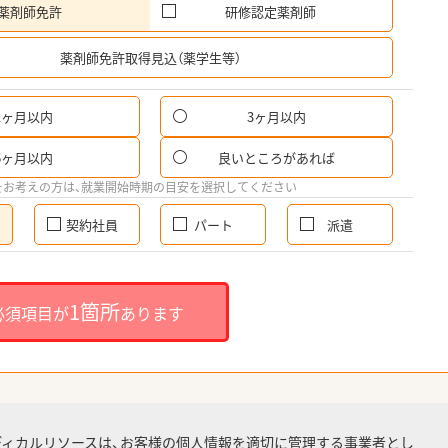
薬剤師免許
研修認定薬剤師
希
薬剤師免許取得見込（薬学生等）
1ヶ月以内
3ヶ月以内
6ヶ月以内
良いところがあれば
をお考えの方は、就業開始時期の目安を選択してください
契約社員
パート
派遣
1箇所
必須項目が
あります
ディカルリソースは、お客様の個人情報を適切に管理する事業者とし