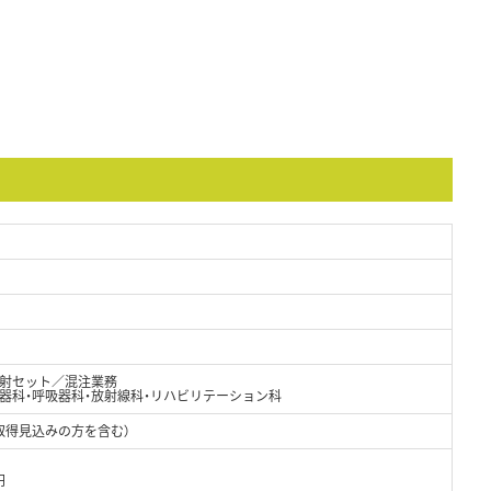
射セット／混注業務
化器科・呼吸器科・放射線科・リハビリテーション科
取得見込みの方を含む）
円