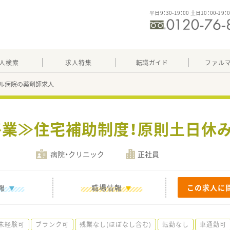
平日9：30-19：00 土日10：00-19：
人検索
求人特集
転職ガイド
ファル
ル病院の薬剤師求人
時終業≫住宅補助制度！原則土日休
病院・クリニック
正社員
報
職場情報
この求人に
未経験可
ブランク可
残業なし(ほぼなし含む)
転勤なし
車通勤可