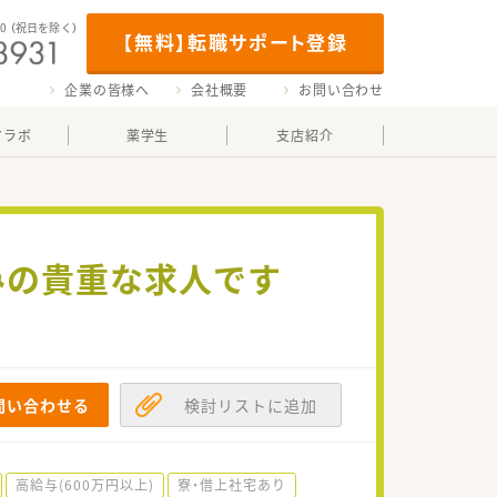
00
（祝日を除く）
【無料】転職サポート登録
企業の皆様へ
会社概要
お問い合わせ
マラボ
薬学生
支店紹介
みの貴重な求人です
問い合わせる
検討リストに追加
高給与(600万円以上)
寮・借上社宅あり