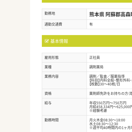
熊本県 阿蘇郡高森
勤務地
通勤交通費
有
基本情報
雇用形態
正社員
業種
調剤薬局
業務内容
調剤／監査／服薬指導
【科目】内科全般・整形外科
【枚数】30～40枚/日
資格
薬剤師免許をお持ちの方（
給与
年収550万円～750万円
月給458,334円～625,000
※経験考慮
勤務時間
月火木金08:30～18:00
水土08:30～12:30
※週平均40時間内の1ヶ