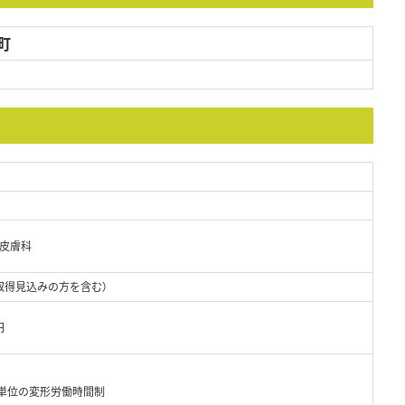
町
・皮膚科
取得見込みの方を含む）
円
月単位の変形労働時間制