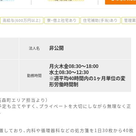
高給与(600万円以上)
寮・借上社宅あり
住宅補助(手当)あり
管理薬
非公開
法人名
月火木金08:30～18:00
水土08:30～12:30
勤務時間
※週平均40時間内の1ヶ月単位の変
形労働時間制
高森町エリア担当より）
予定も立てやすく、プライベートを大切にしながら無理なく正
。
しており、内科や循環器科などの処方箋を1日30枚から40枚