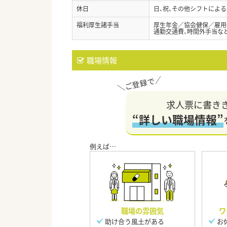
休日
日、祝、その他シフトによる
福利厚生諸手当
厚生年金／協会健保／雇用
通勤交通費、時間外手当な
職場情報
求人票に書き
“詳しい職場情報”
職場の雰囲気
ワ
助け合う風土がある
お