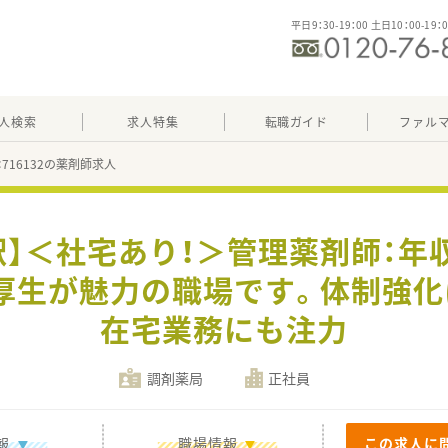
平日9：30-19：00 土日10：00-19：
人検索
求人特集
転職ガイド
ファル
：716132の薬剤師求人
駅】＜社宅あり！＞管理薬剤師：年収
厚生が魅力の職場です。体制強化
在宅業務にも注力
調剤薬局
正社員
報
職場情報
この求人に