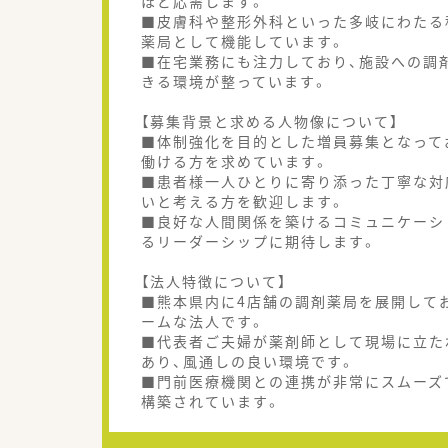
ほど応需します。
■皮膚科や整形外科といった多岐にわたる
薬局として機能しています。
■在宅業務にも注力しており、施設への調
きる環境が整っています。
【募集背景と求める人物像について】
■体制強化を目的とした増員募集となって
働ける方を求めています。
■患者様一人ひとりに寄り添った丁寧な対
いと考える方を歓迎します。
■良好な人間関係を築けるコミュニケーシ
るリーダーシップに期待します。
【法人特徴について】
■熊本県内に4店舗の調剤薬局を展開して
ームな法人です。
■代表者ご夫婦が薬剤師として現場に立た
あり、風通しの良い環境です。
■門前医療機関との連携が非常にスムーズ
構築されています。