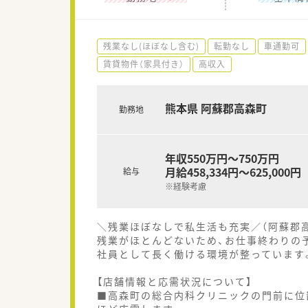
残業なし(ほぼなし含む)
転勤なし
車通勤可
賃貸物件（家具付き）
高収入
熊本県 阿蘇郡高森町
勤務地
年収550万円～750万円
月給458,334円～625,000円
給与
※経験考慮
＼残業ほぼなしで私生活も充実／（阿蘇郡
残業がほとんどないため、お仕事終わりの
社員として長く働ける環境が整っています
【店舗情報と応需状況について】
■高森町の総合内科クリニックの門前に位置