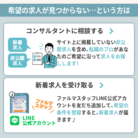
希望の求人が見つからない…という方は
コンサルタントに相談する
サイト上に掲載していない
非公
開求人
を含め、
転職のプロ
があな
たのご希望に沿って
求人をお探
しします！
新着求人を受け取る
ファルマスタッフLINE公式アカ
ウントを友だち追加して、
希望の
条件を登録
すると、
新着求人
が届
きます♪