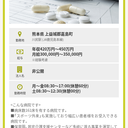
熊本県 上益城郡嘉島町
川尻駅 (JR鹿児島本線)
勤務地
年収420万円～450万円
月給300,000円～350,000円
給与
※経験考慮
非公開
法人名
月～金08:30～17:00(休憩60分)
土08:30～12:30(休憩00分)
勤務時間
<こんな病院です>
■病床数161床を有する病院です。
■「スポーツ外来」も実施しており幅広い患者様をお受入できる
病院です。
■保育園、居宅介護支援センターなど多岐に渡る事業を運営して