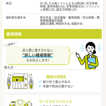
休日
日、祝、その他シフトによる(4週6休)、年次有給
休暇、夏季休暇(3日)、冬季休暇(4日)、リフレッシ
ュ休暇(1日)、誕生日休暇(1日)
福利厚生諸手当
厚生年金／協会健保／雇用保険／労災保険／薬
剤師賠償責任保険
通勤交通費、時間外手当、皆勤手当
職場情報
求人票に書ききれない
“詳しい職場情報”
をお伝えします！
職場の雰囲気
助け合う風土がある
年齢や性別の壁がない
ワークライフバランス