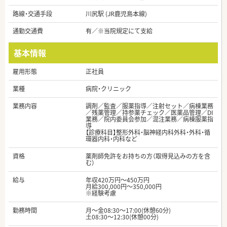
路線・交通手段
川尻駅 (JR鹿児島本線)
通勤交通費
有／※当院規定にて支給
基本情報
雇用形態
正社員
業種
病院・クリニック
業務内容
調剤／監査／服薬指導／注射セット／病棟業務
／残薬管理／持参薬チェック／医薬品管理／DI
業務／院内委員会参加／混注業務／病棟服薬指
導
【診療科目】整形外科・脳神経内科外科・外科・循
環器内科・内科など
資格
薬剤師免許をお持ちの方（取得見込みの方を含
む）
給与
年収420万円～450万円
月給300,000円～350,000円
※経験考慮
勤務時間
月～金08:30～17:00(休憩60分)
土08:30～12:30(休憩00分)