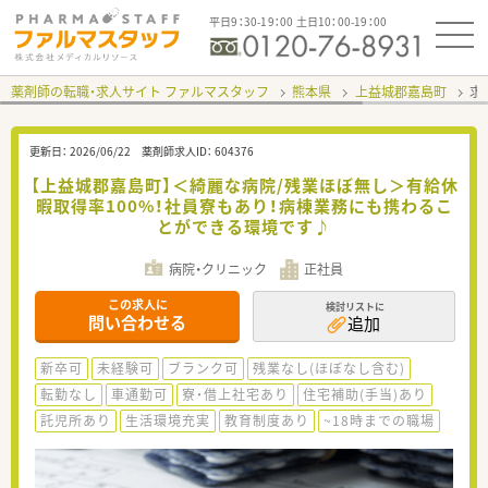
平日9：30-19：00 土日10：00-19：00
薬剤師の転職・求人サイト ファルマスタッフ
熊本県
上益城郡嘉島町
求
更新日：
2026/06/22
薬剤師求人ID：
604376
【上益城郡嘉島町】＜綺麗な病院/残業ほぼ無し＞有給休
暇取得率100%！社員寮もあり！病棟業務にも携わるこ
とができる環境です♪
病院・クリニック
正社員
この求人に
検討リストに
問い合わせる
追加
新卒可
未経験可
ブランク可
残業なし(ほぼなし含む)
転勤なし
車通勤可
寮・借上社宅あり
住宅補助(手当)あり
託児所あり
生活環境充実
教育制度あり
~18時までの職場