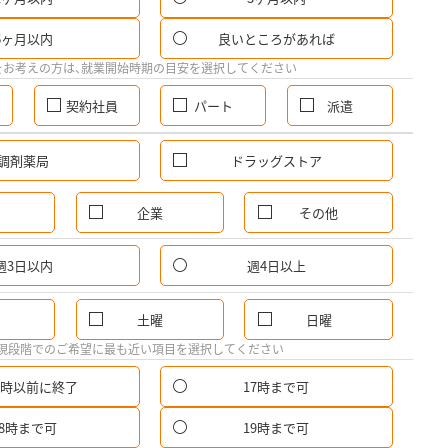
6ヶ月以内
良いところがあれば
をお考えの方は、就業開始時期の目安を選択してください
契約社員
パート
派遣
調剤薬局
ドラッグストア
企業
その他
週3日以内
週4日以上
土曜
日曜
、現段階でのご希望に最も近い項目を選択してください
6時以前に終了
17時まで可
18時まで可
19時まで可