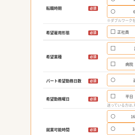
転職時期
必須
※ダブルワーク
正社員
希望雇用形態
必須
希望業種
必須
病院
パート希望勤務日数
必須
平日
希望勤務曜日
必須
迷っている方は
1
就業可能時間
必須