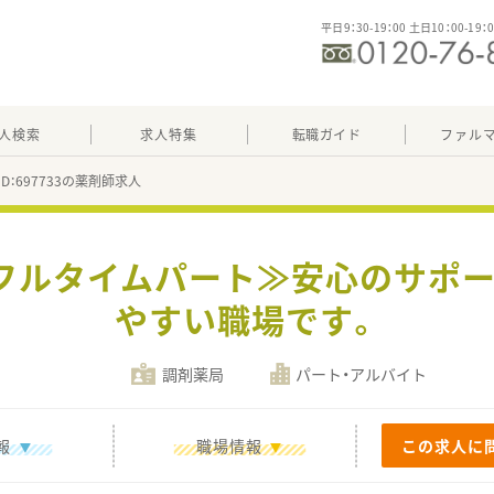
平日9：30-19：00 土日10：00-19：
人検索
求人特集
転職ガイド
ファル
ID：697733の薬剤師求人
≪フルタイムパート≫安心のサポー
やすい職場です。
調剤薬局
パート・アルバイト
報
職場情報
この求人に