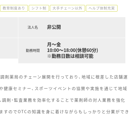
教育制度あり
シフト制
大手チェーン以外
ヘルプ体制充実
非公開
法人名
月～金
10:00～18:00(休憩60分)
勤務時間
※勤務日数は相談可能
と調剤薬局のチェーン展開を行っており、地域に根差した店舗運
や健康セミナー、スポーツイベントの協賛や実施を通じて地域
し調剤・監査業務を効率化することで薬剤師の対人業務を強化
ますのでOTCの知識を身に着けながらもしっかりと分業ができ