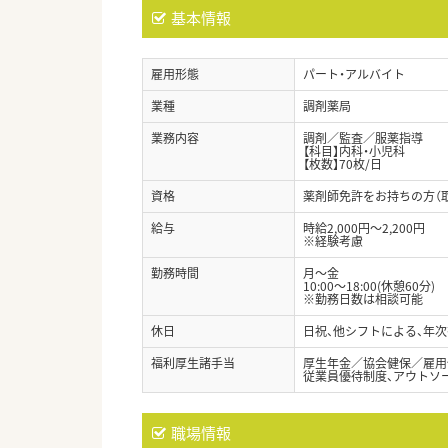
基本情報
雇用形態
パート・アルバイト
業種
調剤薬局
業務内容
調剤／監査／服薬指導
【科目】内科・小児科
【枚数】70枚/日
資格
薬剤師免許をお持ちの方（
給与
時給2,000円～2,200円
※経験考慮
勤務時間
月～金
10:00～18:00(休憩60分)
※勤務日数は相談可能
休日
日祝、他シフトによる、年次
福利厚生諸手当
厚生年金／協会健保／雇用
従業員優待制度、アウトソ
職場情報