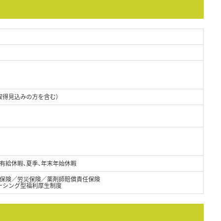
取得見込みの方を含む）
有給休暇、夏季、年末年始休暇
保険／労災保険／薬剤師賠償責任保険
ーシング型福利厚生制度