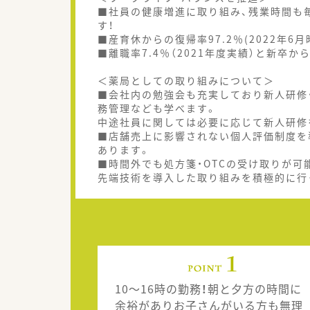
■社員の健康増進に取り組み、残業時間も毎
す！
■産育休からの復帰率97.2％(2022年
■離職率7.4％（2021年度実績）と新卒
＜薬局としての取り組みについて＞
■会社内の勉強会も充実しており新人研修
務管理なども学べます。
中途社員に関しては必要に応じて新人研修
■店舗売上に影響されない個人評価制度を
あります。
■時間外でも処方箋・OTCの受け取りが可
先端技術を導入した取り組みを積極的に行
10～16時の勤務！朝と夕方の時間に
余裕がありお子さんがいる方も無理