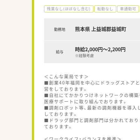
残業なし(ほぼなし含む)
転勤なし
車通勤可
熊本県 上益城郡益城町
勤務地
時給2,000円～2,200円
給与
※経験考慮
＜こんな薬局です＞
■創業40年福岡を中心にドラッグストア
営をしております。
■自社にてかかりつけネットワークの構築
医療サポートに取り組んでおります。
■調剤ロボット等、最新の調剤機器を導入
しております。
■ドラッグ部門と調剤部門は分かれており
ております。
＜ワークライフ・バランスを推進＞