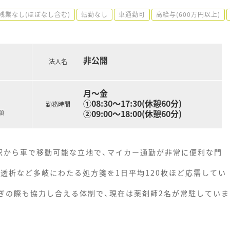
残業なし(ほぼなし含む)
転勤なし
車通勤可
高給与(600万円以上)
非公開
法人名
月～金
①08:30～17:30(休憩60分)
勤務時間
②09:00～18:00(休憩60分)
額
駅から車で移動可能な立地で、マイカー通勤が非常に便利な門
透析など多岐にわたる処方箋を1日平均120枚ほど応需してい
急ぎの際も協力し合える体制で、現在は薬剤師2名が常駐していま