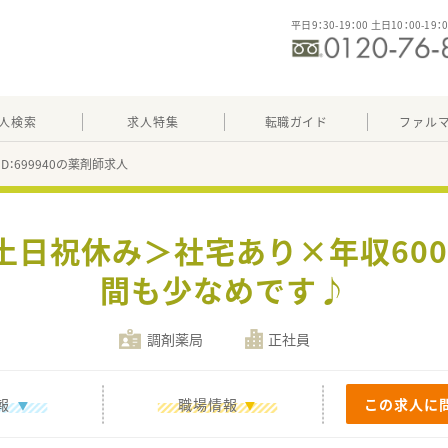
平日9：30-19：00 土日10：00-19：
人検索
求人特集
転職ガイド
ファル
ID：699940の薬剤師求人
土日祝休み＞社宅あり×年収60
間も少なめです♪
調剤薬局
正社員
報
職場情報
この求人に