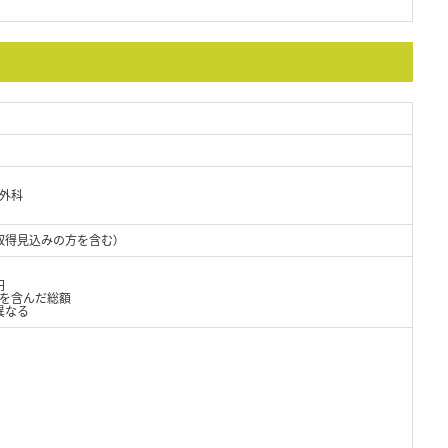
・外科
取得見込みの方を含む）
円
当を含んだ総額
異なる