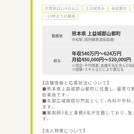
年間休日120日以上
土日祝休み
未経験可
~18時までの職場
熊本県 上益城郡山都町
勤務地
中松駅 (南阿蘇鉄道高森線)
年収540万円～624万円
月給450,000円～520,000円
給与
※想定・平均残業、各種手当を含んだ総
※経験・スキルなどにより異なる
【店舗情報と応需状況について】
■熊本県上益城郡山都町に位置し、最寄り
前薬局です。
■矢部広域病院の門前として、内科や外科、
ます。
■薬剤師3名と事務4名が在籍しており、
す。
【法人特徴について】