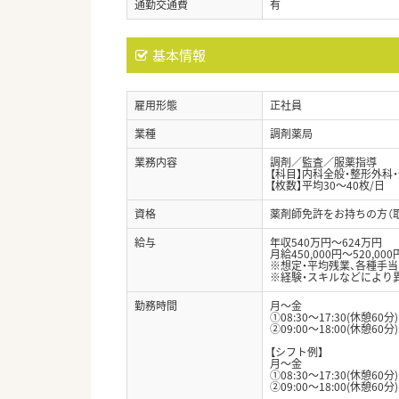
通勤交通費
有
基本情報
雇用形態
正社員
業種
調剤薬局
業務内容
調剤／監査／服薬指導
【科目】内科全般・整形外科
【枚数】平均30～40枚/日
資格
薬剤師免許をお持ちの方（
給与
年収540万円～624万円
月給450,000円～520,000
※想定・平均残業、各種手
※経験・スキルなどにより
勤務時間
月～金
①08:30～17:30(休憩60分)
②09:00～18:00(休憩60分)
【シフト例】
月～金
①08:30～17:30(休憩60分)
②09:00～18:00(休憩60分)