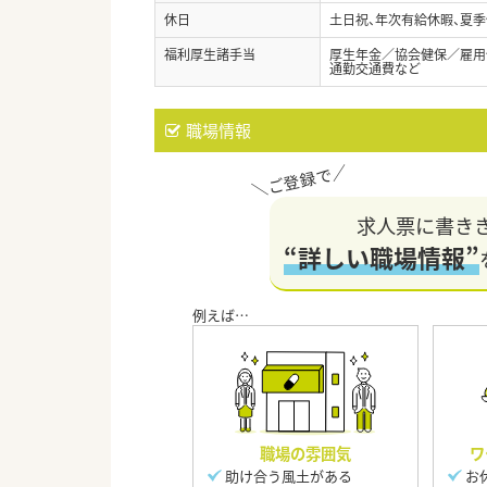
休日
土日祝、年次有給休暇、夏季
福利厚生諸手当
厚生年金／協会健保／雇用
通勤交通費など
職場情報
求人票に書き
“詳しい職場情報”
職場の雰囲気
ワ
助け合う風土がある
お