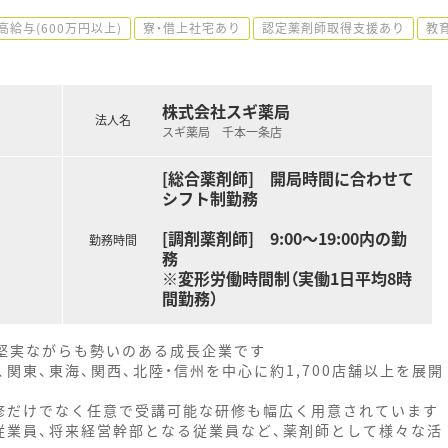
高給与(600万円以上)
寮・借上社宅あり
認定薬剤師取得支援あり
教
株式会社スギ薬局
法人名
スギ薬局 千本一条店
[総合薬剤師] 開局時間に合わせて
シフト制勤務
[調剤薬剤師] 9:00～19:00内の勤
勤務時間
務
※変形労働時間制（実働1日平均8時
間勤務）
、堅実ながらも勢いのある成長企業です
関東、東海、関西、北陸・信州を中心に約1,700店舗以上を展開
修だけでなく任意で受講可能な研修も幅広く用意されています
従業員、将来経営幹部となる従業員など、薬剤師として様々な活