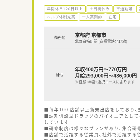
年間休日120日以上
土日祝休み
車通勤可
ヘルプ体制充実
一人薬剤師
在宅
京都府 京都市
勤務地
北野白梅町駅 (京福電鉄北野線)
年収400万円～770万円
月給293,000円～486,000円
給与
※経験・年齢・選択コースによります
■毎年100 店舗以上新規出店をしており
■調剤併設型ドラッグのパイオニアとして、
しています
■研修制度は様々なプランがあり、集合研
■店舗で活躍する従業員、社外で活躍する