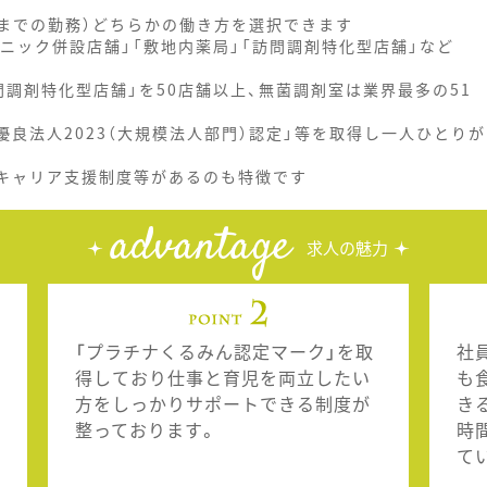
時までの勤務）どちらかの働き方を選択できます
ニック併設店舗」「敷地内薬局」「訪問調剤特化型店舗」など
調剤特化型店舗」を50店舗以上、無菌調剤室は業界最多の51
優良法人2023（大規模法人部門）認定」等を取得し一人ひとりが
、キャリア支援制度等があるのも特徴です
advantage
求人の魅力
「プラチナくるみん認定マーク」を取
社
得しており仕事と育児を両立したい
も
方をしっかりサポートできる制度が
き
整っております。
時
て