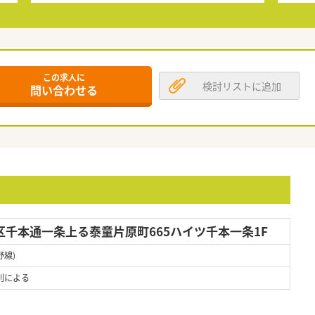
この求人に
検討リストに追加
問い合わせる
千本通一条上る泰童片原町665ハイツ千本一条1F
野線)
則による