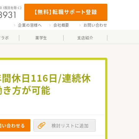
00
（祝日を除く）
【無料】転職サポート登録
企業の皆様へ
会社概要
お問い合わせ
マラボ
薬学生
支店紹介
間休日116日/連続休
働き方が可能
問い合わせる
検討リストに追加