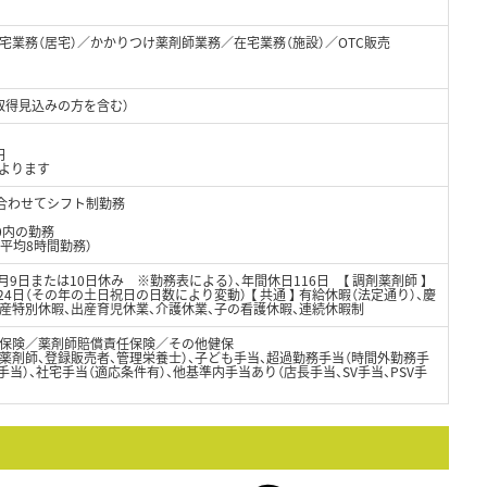
宅業務（居宅）／かかりつけ薬剤師業務／在宅業務（施設）／OTC販売
取得見込みの方を含む）
円
によります
に合わせてシフト制勤務
00内の勤務
平均8時間勤務）
制（月9日または10日休み ※勤務表による）、年間休日116日 【 調剤薬剤師 】
24日（その年の土日祝日の日数により変動） 【 共通 】 有給休暇（法定通り）、慶
出産特別休暇、出産育児休業、介護休業、子の看護休暇、連続休暇制
保険／薬剤師賠償責任保険／その他健保
薬剤師、登録販売者、管理栄養士）、子ども手当、超過勤務手当（時間外勤務手
当）、社宅手当（適応条件有）、他基準内手当あり（店長手当、SV手当、PSV手