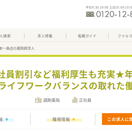
平日9：30-19：00 土日10：00-19：
人検索
求人特集
転職ガイド
ファル
本一条店の薬剤師求人
社員割引など福利厚生も充実★年
ライフワークバランスの取れた
調剤薬局
正社員
報
職場情報
この求人に