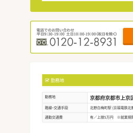
勤務地
京都府京都市上京区
勤務地
路線・交通手段
北野白梅町駅 (京福電鉄北
通勤交通費
有／上限5万円 ※就業規