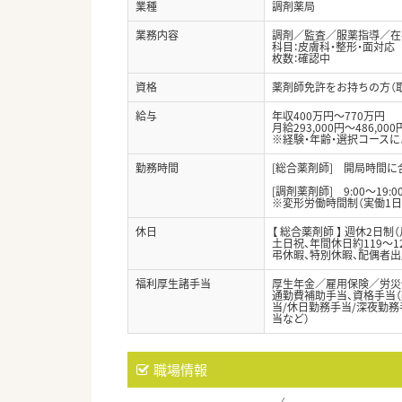
業種
調剤薬局
業務内容
調剤／監査／服薬指導／在
科目：皮膚科・整形・面対応
枚数：確認中
資格
薬剤師免許をお持ちの方（
給与
年収400万円～770万円
月給293,000円～486,000
※経験・年齢・選択コース
勤務時間
[総合薬剤師] 開局時間
[調剤薬剤師] 9:00～19:
※変形労働時間制（実働1日
休日
【 総合薬剤師 】 週休2日
土日祝、年間休日約119～1
弔休暇、特別休暇、配偶者
福利厚生諸手当
厚生年金／雇用保険／労災
通勤費補助手当、資格手当（
当/休日勤務手当/深夜勤務手
当など）
職場情報