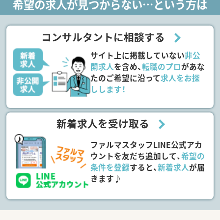
希望の求人が見つからない…という方は
コンサルタントに相談する
サイト上に掲載していない
非公
開求人
を含め、
転職のプロ
があな
たのご希望に沿って
求人をお探
しします！
新着求人を受け取る
ファルマスタッフLINE公式アカ
ウントを友だち追加して、
希望の
条件を登録
すると、
新着求人
が届
きます♪