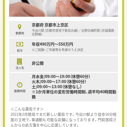
京都府 京都市上京区
今出川駅 (京都市営地下鉄烏丸線)／北野白梅町駅 (京福電鉄
勤務地
北野線)
年収490万円～550万円
※ご経験・ご年齢等を考慮のうえ決定
給与
非公開
法人名
月水金/09:00～19:00（休憩60分）
火木/09:00～17:00（休憩60分）
土/09:00～13:00（休憩なし）
勤務時間
※1か月単位の変形労働時間制、週平均40時間勤
務
＜こんな薬局です＞
2021年2月開局でまだ新しい薬局です。今出川駅より徒歩16分程
度の立地で、車通勤も可能な店舗になっております。門前医院さ
んからの処方箋を中心に応需しています。