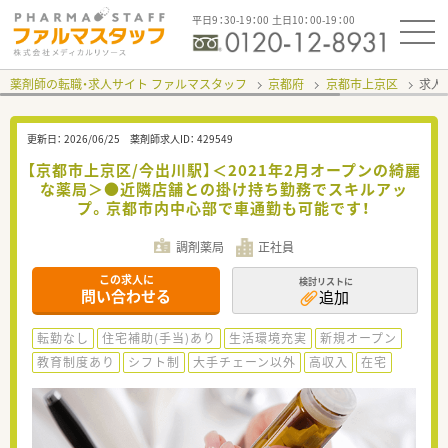
平日9：30-19：00 土日10：00-19：00
薬剤師の転職・求人サイト ファルマスタッフ
京都府
京都市上京区
求人I
更新日：
2026/06/25
薬剤師求人ID：
429549
【京都市上京区/今出川駅】＜2021年2月オープンの綺麗
な薬局＞●近隣店舗との掛け持ち勤務でスキルアッ
プ。京都市内中心部で車通勤も可能です！
調剤薬局
正社員
この求人に
検討リストに
問い合わせる
追加
転勤なし
住宅補助(手当)あり
生活環境充実
新規オープン
教育制度あり
シフト制
大手チェーン以外
高収入
在宅