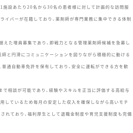
1施設あたり20名から30名の患者様に対して計画的な訪問服
ドライバーが在籍しており、薬剤師が専門業務に集中できる体制
据えた増員募集であり、即戦力となる管理薬剤師候補を急募し
医師と円滑にコミュニケーションを図りながら積極的に動ける
、普通自動車免許を保有しており、安全に運転ができる方を歓
円まで相談が可能であり、経験やスキルを正当に評価する高給与
採用しているため毎月の安定した収入を確保しながら高いモチ
確保されており、福利厚生として退職金制度や育児支援制度も完備