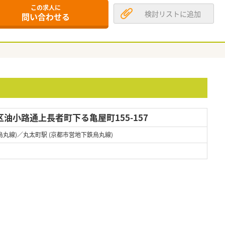
この求人に
検討リストに追加
問い合わせる
油小路通上長者町下る亀屋町155-157
烏丸線)／丸太町駅 (京都市営地下鉄烏丸線)