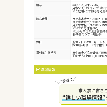
給与
年収700万円～750万円
月給583,333円～625,000
※ご経験・ご年齢等を考慮
勤務時間
月火水木金土/08：00～17：
月火水木金土/09：00～18
月火水木金土/10：00～19：
※いずれも休憩60分
※1か月単位の変形労働時
40時間のシフト制勤務
休日
週休２日（公休…月8日、祝
始休暇（4日） ※年間休日1
福利厚生諸手当
厚生年金／協会健保／雇用
通勤手当（上限30,000円/月
職場情報
求人票に書き
“詳しい職場情報”