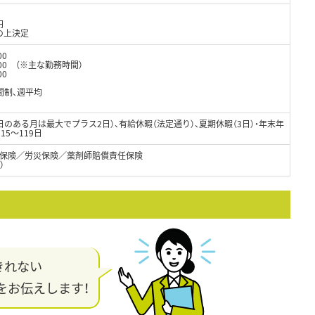
円
の上決定
00
：00 （※主な勤務時間）
00
間制、週平均
日のある月は最大でプラス2日）、有給休暇（法定通り）、夏期休暇（3日）・年末年
15～119日
保険／労災保険／薬剤師賠償責任保険
）
きれない
をお伝えします！