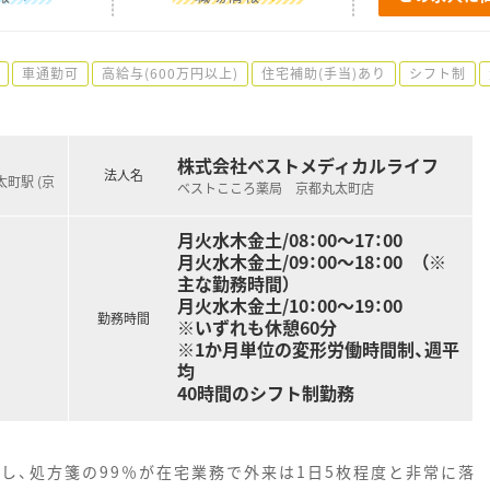
車通勤可
高給与(600万円以上)
住宅補助(手当)あり
シフト制
株式会社ベストメディカルライフ
法人名
町駅 (京
ベストこころ薬局 京都丸太町店
月火水木金土/08：00～17：00
月火水木金土/09：00～18：00 （※
主な勤務時間）
月火水木金土/10：00～19：00
勤務時間
※いずれも休憩60分
※1か月単位の変形労働時間制、週平
均
40時間のシフト制勤務
し、処方箋の99％が在宅業務で外来は1日5枚程度と非常に落