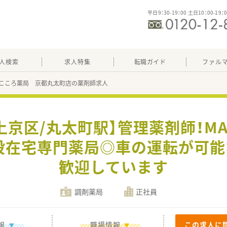
平日9：30-19：00 土日10：00-19：
人検索
求人特集
転職ガイド
ファル
こころ薬局 京都丸太町店の薬剤師求人
上京区/丸太町駅】管理薬剤師！MA
施設在宅専門薬局◎車の運転が可能
歓迎しています
調剤薬局
正社員
報
職場情報
この求人に