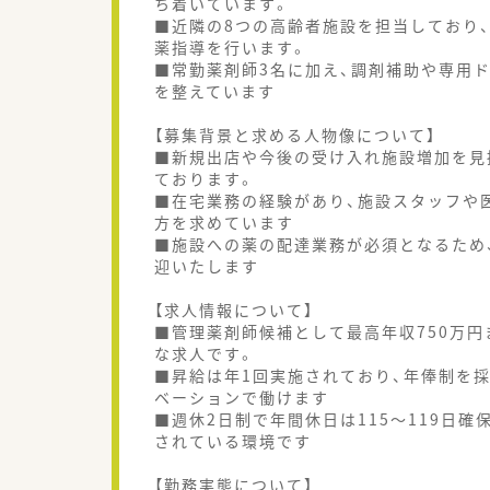
ち着いています。
■近隣の8つの高齢者施設を担当しており、
薬指導を行います。
■常勤薬剤師3名に加え、調剤補助や専用
を整えています
【募集背景と求める人物像について】
■新規出店や今後の受け入れ施設増加を見
ております。
■在宅業務の経験があり、施設スタッフや
方を求めています
■施設への薬の配達業務が必須となるため
迎いたします
【求人情報について】
■管理薬剤師候補として最高年収750万
な求人です。
■昇給は年1回実施されており、年俸制を
ベーションで働けます
■週休2日制で年間休日は115～119日
されている環境です
【勤務実態について】