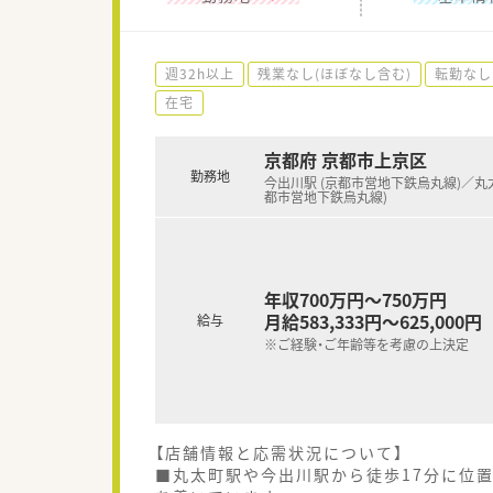
週32h以上
残業なし(ほぼなし含む)
転勤なし
在宅
京都府 京都市上京区
勤務地
今出川駅 (京都市営地下鉄烏丸線)／丸太
都市営地下鉄烏丸線)
年収700万円～750万円
月給583,333円～625,000円
給与
※ご経験・ご年齢等を考慮の上決定
【店舗情報と応需状況について】
■丸太町駅や今出川駅から徒歩17分に位置