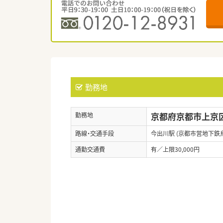
勤務地
京都府京都市上京区
勤務地
路線・交通手段
今出川駅 (京都市営地下鉄
通勤交通費
有／上限30,000円