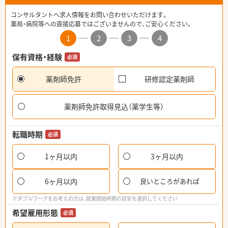
コンサルタントへ求人情報をお問い合わせいただけます。
薬局・病院等への直接応募ではございませんので、ご安心ください。
1
2
3
4
保有資格・経験
必須
薬剤師免許
研修認定薬剤師
薬剤師免許取得見込（薬学生等）
転職時期
必須
1ヶ月以内
3ヶ月以内
6ヶ月以内
良いところがあれば
※ダブルワークをお考えの方は、就業開始時期の目安を選択してください
希望雇用形態
必須