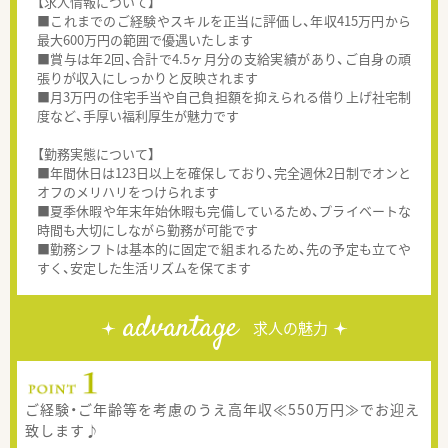
【求人情報について】
■これまでのご経験やスキルを正当に評価し、年収415万円から
最大600万円の範囲で優遇いたします
■賞与は年2回、合計で4.5ヶ月分の支給実績があり、ご自身の頑
張りが収入にしっかりと反映されます
■月3万円の住宅手当や自己負担額を抑えられる借り上げ社宅制
度など、手厚い福利厚生が魅力です
【勤務実態について】
■年間休日は123日以上を確保しており、完全週休2日制でオンと
オフのメリハリをつけられます
■夏季休暇や年末年始休暇も完備しているため、プライベートな
時間も大切にしながら勤務が可能です
■勤務シフトは基本的に固定で組まれるため、先の予定も立てや
すく、安定した生活リズムを保てます
advantage
求人の魅力
ご経験・ご年齢等を考慮のうえ高年収≪550万円≫でお迎え
致します♪