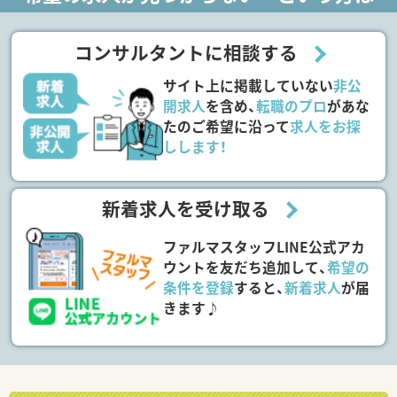
コンサルタントに相談する
サイト上に掲載していない
非公
開求人
を含め、
転職のプロ
があな
たのご希望に沿って
求人をお探
しします！
新着求人を受け取る
ファルマスタッフLINE公式アカ
ウントを友だち追加して、
希望の
条件を登録
すると、
新着求人
が届
きます♪