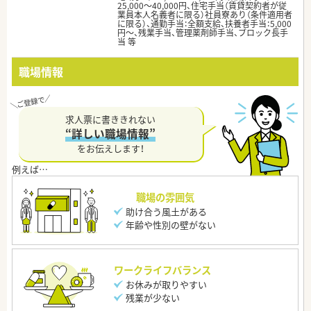
25,000〜40,000円、住宅手当（賃貸契約者が従
業員本人名義者に限る）社員寮あり（条件適用者
に限る）、通勤手当：全額支給、扶養者手当：5,000
円〜、残業手当、管理薬剤師手当、ブロック長手
当 等
職場情報
求人票に書ききれない
“詳しい職場情報”
をお伝えします！
職場の雰囲気
助け合う風土がある
年齢や性別の壁がない
ワークライフバランス
お休みが取りやすい
残業が少ない