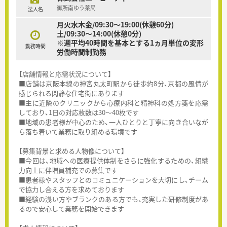
御所南ゆう薬局
法人名
月火水木金/09:30～19:00(休憩60分)
土/09:30～14:00(休憩0分)
※週平均40時間を基本とする1ヵ月単位の変形
勤務時間
労働時間制勤務
【店舗情報と応需状況について】
■店舗は京阪本線の神宮丸太町駅から徒歩約8分、京都の風情が
感じられる閑静な住宅街にあります
■主に近隣のクリニックから心療内科と精神科の処方箋を応需
しており、1日の対応枚数は30～40枚です
■地域の患者様が中心のため、一人ひとりと丁寧に向き合いなが
ら落ち着いて業務に取り組める環境です
【募集背景と求める人物像について】
■今回は、地域への医療提供体制をさらに強化するための、組織
力向上に伴増員補充での募集です
■患者様やスタッフとのコミュニケーションを大切にし、チーム
で協力し合える方を求めております
■経験の浅い方やブランクのある方でも、充実した研修制度があ
るので安心して業務を開始できます