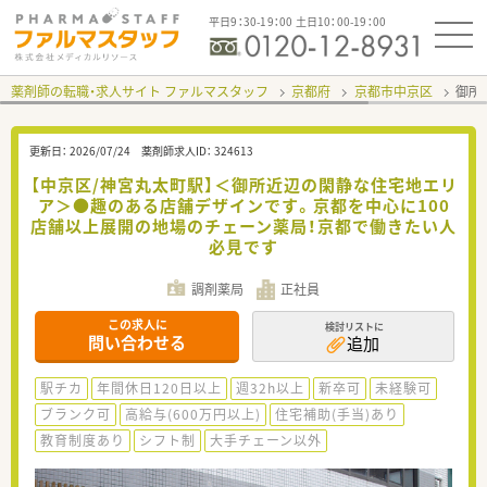
平日9：30-19：00 土日10：00-19：00
薬剤師の転職・求人サイト ファルマスタッフ
京都府
京都市中京区
御所
更新日：
2026/07/24
薬剤師求人ID：
324613
【中京区/神宮丸太町駅】＜御所近辺の閑静な住宅地エリ
ア＞●趣のある店舗デザインです。京都を中心に100
店舗以上展開の地場のチェーン薬局！京都で働きたい人
必見です
調剤薬局
正社員
この求人に
検討リストに
問い合わせる
追加
駅チカ
年間休日120日以上
週32h以上
新卒可
未経験可
ブランク可
高給与(600万円以上)
住宅補助(手当)あり
教育制度あり
シフト制
大手チェーン以外