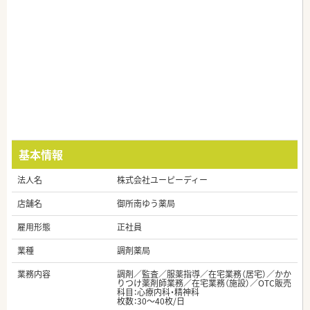
基本情報
法人名
株式会社ユーピーディー
店舗名
御所南ゆう薬局
雇用形態
正社員
業種
調剤薬局
業務内容
調剤／監査／服薬指導／在宅業務（居宅）／かか
りつけ薬剤師業務／在宅業務（施設）／OTC販売
科目：心療内科・精神科
枚数：30～40枚/日