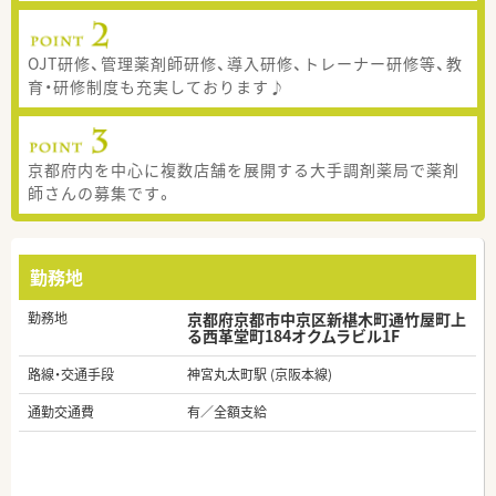
OJT研修、管理薬剤師研修、導入研修、トレーナー研修等、教
育・研修制度も充実しております♪
京都府内を中心に複数店舗を展開する大手調剤薬局で薬剤
師さんの募集です。
勤務地
勤務地
京都府京都市中京区新椹木町通竹屋町上
る西革堂町184オクムラビル1F
路線・交通手段
神宮丸太町駅 (京阪本線)
通勤交通費
有／全額支給