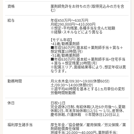
資格
薬剤師免許をお持ちの方（取得見込みの方を含
む）
給与
年収450万円～630万円
月給290,000円～410,000円
※想定・平均残業、各種手当を含んだ総額
※経験・スキルなどにより異なる
【モデル年収】
・41歳/勤務薬剤師
■年収580万円（基本給＋薬剤師手当＋賞与＋
想定残業10時間/月）
・51歳/勤務薬剤師
■年収630万円（基本給＋薬剤師手当+住宅手当
＋賞与＋想定残業10時間/月）
※配属エリア、面接結果等により、想定年収は異
なります。
勤務時間
月火水木金/09:30～19:00(休憩60分)
土/09:30～14:00(休憩0分)
※週平均40時間を基本とする1ヵ月単位の変形
労働時間制勤務
休日
日祝+1日
完全週休2日制、有給休暇(入社6か月後～)、夏期
休暇2日、年末年始休暇(12/31 ～ 1/3)、産育休、
慶弔休暇、介護休暇 ※年間休日120日以上
福利厚生諸手当
厚生年金／協会健保／雇用保険／労災保険／薬
剤師賠償責任保険
地域手当：20,000〜40,000円、薬剤師手当：