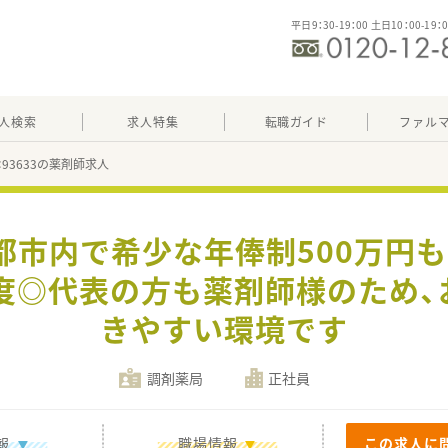
平日9：30-19：00 土日10：00-19：
人検索
求人特集
転職ガイド
ファル
：93633の薬剤師求人
都市内で希少な年俸制500万円
度◎代表の方も薬剤師様のため
きやすい環境です
調剤薬局
正社員
報
職場情報
この求人に