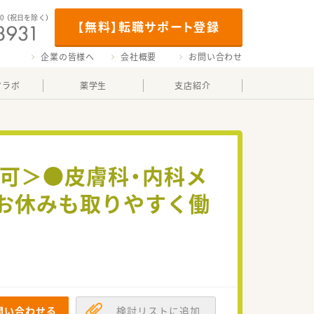
00
（祝日を除く）
【無料】転職サポート登録
企業の皆様へ
会社概要
お問い合わせ
マラボ
薬学生
支店紹介
も可＞●皮膚科・内科メ
、お休みも取りやすく働
問い合わせる
検討リストに追加