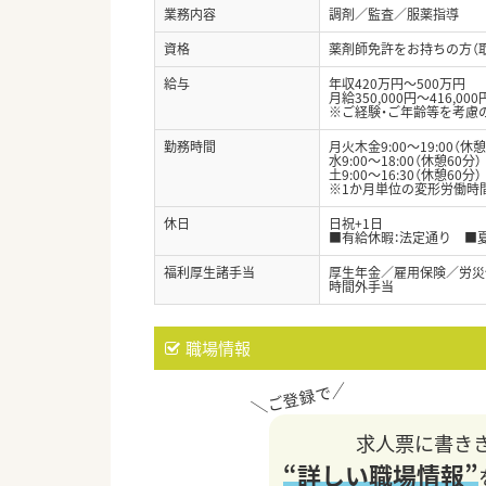
業務内容
調剤／監査／服薬指導
資格
薬剤師免許をお持ちの方（
給与
年収420万円～500万円
月給350,000円～416,000
※ご経験・ご年齢等を考慮
勤務時間
月火木金9:00～19:00（休憩
水9:00～18:00（休憩60分）
土9:00～16:30（休憩60分
※1か月単位の変形労働時間
休日
日祝+1日
■有給休暇：法定通り ■
福利厚生諸手当
厚生年金／雇用保険／労災
時間外手当
職場情報
求人票に書き
“詳しい職場情報”