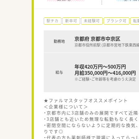
駅チカ
新卒可
未経験可
ブランク可
転
京都府 京都市中京区
勤務地
京都市役所前駅 (京都市営地下鉄東西線
年収420万円～500万円
月給350,000円～416,000円
給与
※ご経験・ご年齢等を考慮のうえ決定
★ファルマスタッフオススメポイント
＜企業様について＞
・京都市内に3店舗のみの展開ですべて近
・3店舗とも近いため無理な転勤もなく長
・密閉空間にならないように定期的な換気
りです◎
・代表の方も薬剤師様で現場に入ってらっ