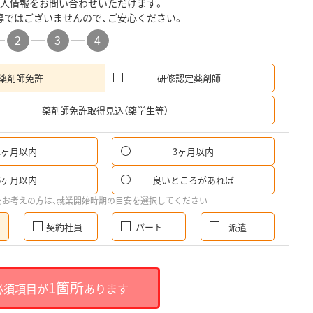
人情報をお問い合わせいただけます。
募ではございませんので、ご安心ください。
2
3
4
薬剤師免許
研修認定薬剤師
希
薬剤師免許取得見込（薬学生等）
1ヶ月以内
3ヶ月以内
6ヶ月以内
良いところがあれば
をお考えの方は、就業開始時期の目安を選択してください
契約社員
パート
派遣
1箇所
必須項目が
あります