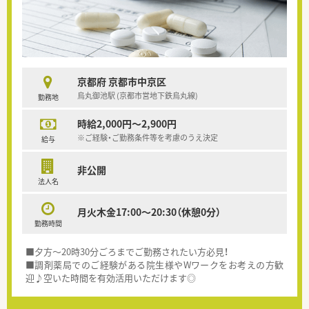
京都府 京都市中京区
烏丸御池駅 (京都市営地下鉄烏丸線)
勤務地
時給2,000円～2,900円
※ご経験・ご勤務条件等を考慮のうえ決定
給与
非公開
法人名
月火木金17:00～20:30（休憩0分）
勤務時間
■夕方～20時30分ごろまでご勤務されたい方必見！
■調剤薬局でのご経験がある院生様やWワークをお考えの方歓
迎♪空いた時間を有効活用いただけます◎