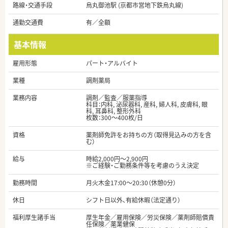
路線・交通手段
烏丸御池駅 (京都市営地下鉄烏丸線)
通勤交通費
有／全額
基本情報
雇用形態
パート・アルバイト
業種
調剤薬局
業務内容
調剤／監査／服薬指導
科目：内科, 泌尿器科, 産科, 婦人科, 皮膚科, 眼
科, 耳鼻科, 整形外科
枚数：300～400枚/日
資格
薬剤師免許をお持ちの方（取得見込みの方を含
む）
給与
時給2,000円～2,900円
※ご経験・ご勤務条件等を考慮のうえ決定
勤務時間
月火木金17:00～20:30（休憩0分）
休日
シフト日以外、有給休暇（法定通り）
福利厚生諸手当
厚生年金／雇用保険／労災保険／薬剤師賠償責
任保険／薬業健保