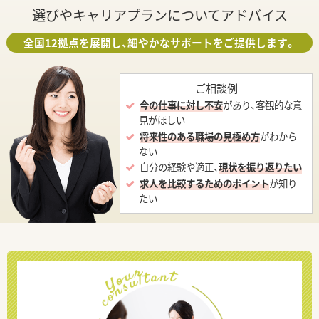
選びやキャリアプランについてアドバイス
全国12拠点を展開し、細やかなサポートをご提供します。
ご相談例
今の仕事に対し不安
があり、客観的な意
見がほしい
将来性のある職場の見極め方
がわから
ない
自分の経験や適正、
現状を振り返りたい
求人を比較するためのポイント
が知り
たい