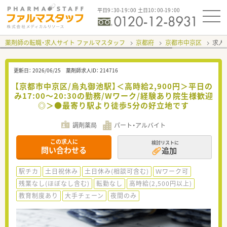
平日9：30-19：00 土日10：00-19：00
薬剤師の転職・求人サイト ファルマスタッフ
京都府
京都市中京区
求人I
更新日：
2026/06/25
薬剤師求人ID：
214716
【京都市中京区/烏丸御池駅】＜高時給2,900円＞平日の
み17:00～20:30の勤務/Wワーク/経験あり院生様歓迎
◎＞●最寄り駅より徒歩5分の好立地です
調剤薬局
パート・アルバイト
この求人に
検討リストに
問い合わせる
追加
駅チカ
土日祝休み
土日休み(相談可含む)
Ｗワーク可
残業なし(ほぼなし含む)
転勤なし
高時給(2,500円以上)
教育制度あり
大手チェーン
夜間のみ