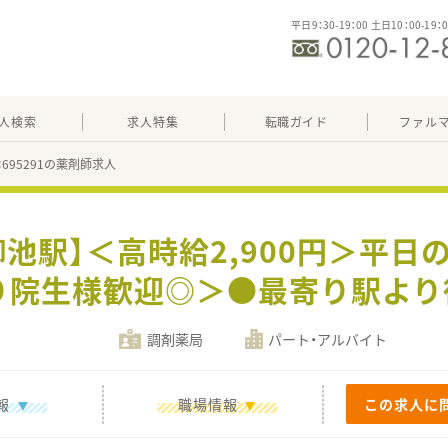
平日9：30-19：00 土日10：00-19：
人検索
求人特集
転職ガイド
ファル
：695291の薬剤師求人
駅】＜高時給2,900円＞平日のみ
あり院生様歓迎◎＞●最寄り駅より
調剤薬局
パート・アルバイト
報
職場情報
この求人に