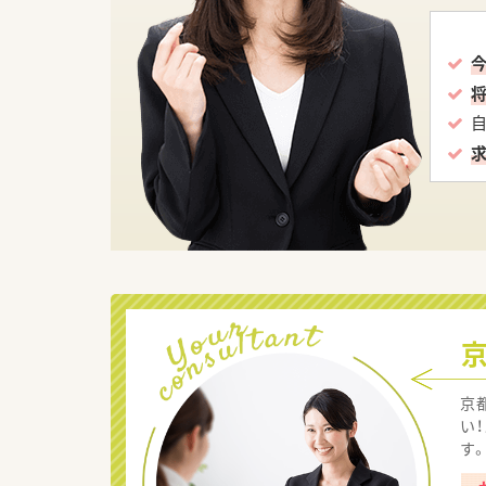
京
い
す