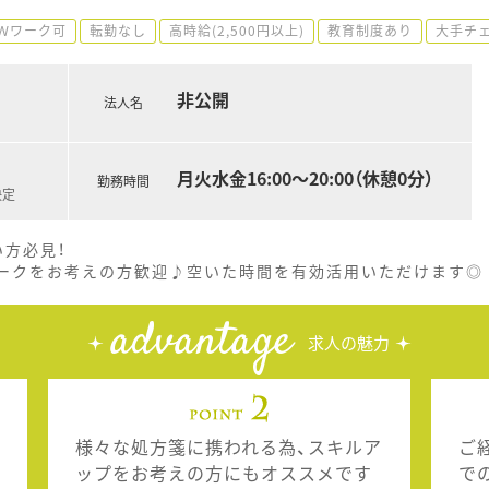
Ｗワーク可
転勤なし
高時給(2,500円以上)
教育制度あり
大手チ
非公開
法人名
月火水金16:00～20:00（休憩0分）
勤務時間
決定
い方必見！
ークをお考えの方歓迎♪空いた時間を有効活用いただけます◎
advantage
求人の魅力
様々な処方箋に携われる為、スキルア
ご
ップをお考えの方にもオススメです
で