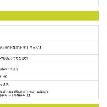
・泌尿器科・耳鼻科・眼科・産婦人科
取得見込みの方を含む）
考慮のうえ決定
憩0分）
定通り）
保険／薬剤師賠償責任保険／薬業健保
務手当、年末年始手当、他