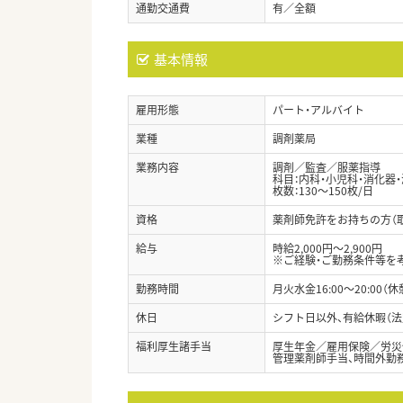
通勤交通費
有／全額
基本情報
雇用形態
パート・アルバイト
業種
調剤薬局
業務内容
調剤／監査／服薬指導
科目：内科・小児科・消化器
枚数：130～150枚/日
資格
薬剤師免許をお持ちの方（
給与
時給2,000円～2,900円
※ご経験・ご勤務条件等を
勤務時間
月火水金16:00～20:00（休
休日
シフト日以外、有給休暇（法
福利厚生諸手当
厚生年金／雇用保険／労災
管理薬剤師手当、時間外勤