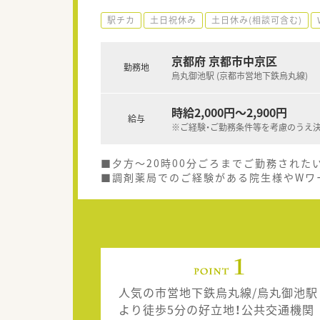
駅チカ
土日祝休み
土日休み(相談可含む)
京都府 京都市中京区
勤務地
烏丸御池駅 (京都市営地下鉄烏丸線)
時給2,000円～2,900円
給与
※ご経験・ご勤務条件等を考慮のうえ
■夕方～20時00分ごろまでご勤務された
■調剤薬局でのご経験がある院生様やWワ
人気の市営地下鉄烏丸線/烏丸御池駅
より徒歩5分の好立地！公共交通機関