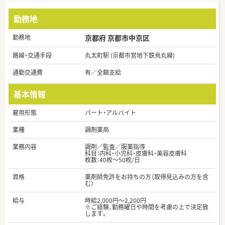
勤務地
勤務地
京都府 京都市中京区
路線・交通手段
丸太町駅 (京都市営地下鉄烏丸線)
通勤交通費
有／全額支給
基本情報
雇用形態
パート・アルバイト
業種
調剤薬局
業務内容
調剤／監査／服薬指導
科目：内科・小児科・皮膚科・美容皮膚科
枚数：40枚～50枚/日
資格
薬剤師免許をお持ちの方（取得見込みの方を含
む）
給与
時給2,000円～2,200円
※ご経験、勤務曜日や時間を考慮の上で決定致
します。