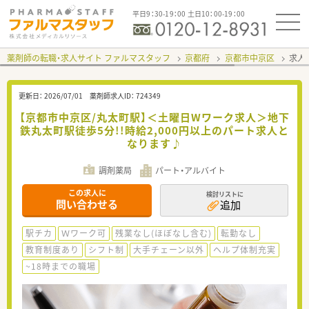
平日9：30-19：00 土日10：00-19：00
薬剤師の転職・求人サイト ファルマスタッフ
京都府
京都市中京区
求人I
更新日：
2026/07/01
薬剤師求人ID：
724349
【京都市中京区/丸太町駅】＜土曜日Wワーク求人＞地下
鉄丸太町駅徒歩5分!!時給2,000円以上のパート求人と
なります♪
調剤薬局
パート・アルバイト
この求人に
検討リストに
問い合わせる
追加
駅チカ
Ｗワーク可
残業なし(ほぼなし含む)
転勤なし
教育制度あり
シフト制
大手チェーン以外
ヘルプ体制充実
~18時までの職場