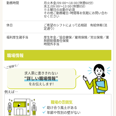
勤務時間
月火木金/09：00～18：00（休憩60分）
水土/09：00～13：00（休憩0分）
※土曜日の出勤が必須
その他ご勤務曜日・時間等お気軽にお問い合わ
せください
休日
ご希望のシフトによって応相談 有給休暇（法
定通り）
福利厚生諸手当
厚生年金／協会健保／雇用保険／労災保険／薬
剤師賠償責任保険
時間外手当
職場情報
求人票に書ききれない
“詳しい職場情報”
をお伝えします！
職場の雰囲気
助け合う風土がある
年齢や性別の壁がない