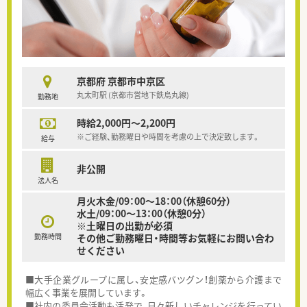
京都府 京都市中京区
丸太町駅 (京都市営地下鉄烏丸線)
勤務地
時給2,000円～2,200円
※ご経験、勤務曜日や時間を考慮の上で決定致します。
給与
非公開
法人名
月火木金/09：00～18：00（休憩60分）
水土/09：00～13：00（休憩0分）
※土曜日の出勤が必須
勤務時間
その他ご勤務曜日・時間等お気軽にお問い合わ
せください
■大手企業グループに属し、安定感バツグン！創薬から介護まで
幅広く事業を展開しています。
■社内の委員会活動も活発で、日々新しいチャレンジを行ってい