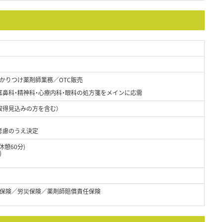
かりつけ薬剤師業務／OTC販売
耳鼻科・精神科・心療内科・眼科の処方箋をメインに応需
取得見込みの方を含む）
考慮のうえ決定
休憩60分)
)
保険／労災保険／薬剤師賠償責任保険