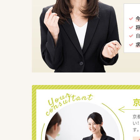
京
い
す