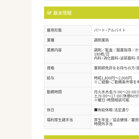
基本情報
雇用形態
パート・アルバイト
業種
調剤薬局
業務内容
調剤／監査／服薬指導／か
180枚/日
内科・消化器科・泌尿器科・
資格
薬剤師免許をお持ちの方（
給与
時給1,800円～2,000円
※ご経験・ご勤務条件等を
勤務時間
月火水木金/9：00～20：00（
土/9：00～17：00（休憩60分
※曜日・時間相談可能
休日
■有給休暇：法定通り
福利厚生諸手当
厚生年金／協会健保／雇用
時間外手当