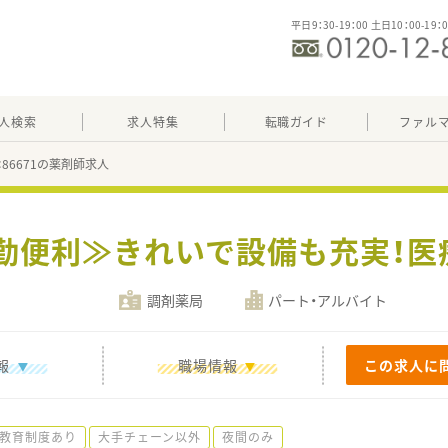
平日9：30-19：00 土日10：00-19：
人検索
求人特集
転職ガイド
ファル
：86671の薬剤師求人
通勤便利≫きれいで設備も充実！医
調剤薬局
パート・アルバイト
報
職場情報
この求人に
教育制度あり
大手チェーン以外
夜間のみ