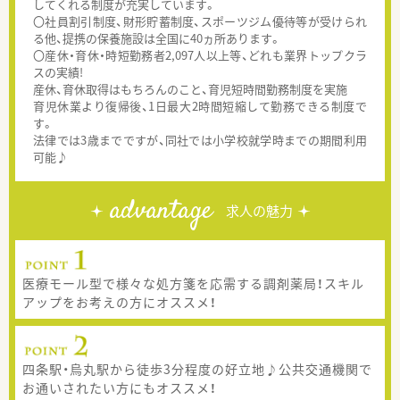
してくれる制度が充実しています。
〇社員割引制度、財形貯蓄制度、スポーツジム優待等が受けられ
る他、提携の保養施設は全国に40ヵ所あります。
〇産休・育休・時短勤務者2,097人以上等、どれも業界トップクラ
スの実績!
産休、育休取得はもちろんのこと、育児短時間勤務制度を実施
育児休業より復帰後、1日最大2時間短縮して勤務できる制度で
す。
法律では3歳までですが、同社では小学校就学時までの期間利用
可能♪
advantage
求人の魅力
医療モール型で様々な処方箋を応需する調剤薬局！スキル
アップをお考えの方にオススメ！
四条駅・烏丸駅から徒歩3分程度の好立地♪公共交通機関で
お通いされたい方にもオススメ！