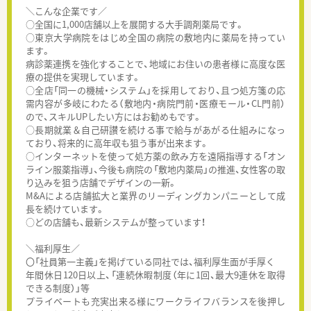
＼こんな企業です／
○全国に1,000店舗以上を展開する大手調剤薬局です。
○東京大学病院をはじめ全国の病院の敷地内に薬局を持ってい
ます。
病診薬連携を強化することで、地域にお住いの患者様に高度な医
療の提供を実現しています。
○全店「同一の機械・システム」を採用しており、且つ処方箋の応
需内容が多岐にわたる（敷地内・病院門前・医療モール・CL門前）
ので、スキルUPしたい方にはお勧めもです。
○長期就業＆自己研讃を続ける事で給与があがる仕組みになっ
ており、将来的に高年収も狙う事が出来ます。
○インターネットを使って処方薬の飲み方を遠隔指導する「オン
ライン服薬指導」、今後も病院の「敷地内薬局」の推進、女性客の取
り込みを狙う店舗でデザインの一新。
M&Aによる店舗拡大と業界のリーディングカンパニーとして成
長を続けています。
○どの店舗も、最新システムが整っています！
＼福利厚生／
〇「社員第一主義」を掲げている同社では、福利厚生面が手厚く
年間休日120日以上、「連続休暇制度（年に1回、最大9連休を取得
できる制度）」等
プライベートも充実出来る様にワークライフバランスを後押し