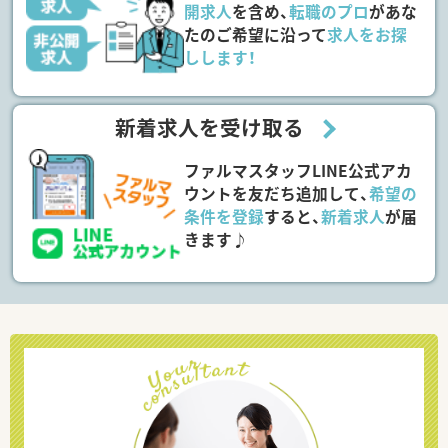
開求人
を含め、
転職のプロ
があな
たのご希望に沿って
求人をお探
しします！
新着求人を受け取る
ファルマスタッフLINE公式アカ
ウントを友だち追加して、
希望の
条件を登録
すると、
新着求人
が届
きます♪