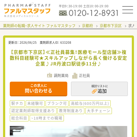
平日9：30-19：00 土日10：00-19：00
薬剤師の転職・求人サイト ファルマスタッフ
京都府
京都市下京区
求人I
更新日：
2026/06/25
薬剤師求人ID：
633208
【京都市下京区】≪正社員募集！医療モール型店舗≫複
数科目経験可★スキルアップしながら長く働ける安定
企業♪JR丹波口駅徒歩11分♪
調剤薬局
正社員
この求人に
検討リストに
問い合わせる
追加
駅チカ
未経験可
ブランク可
高給与(600万円以上)
認定薬剤師取得支援あり
教育制度あり
大手チェーン
総合科目
~18時までの職場