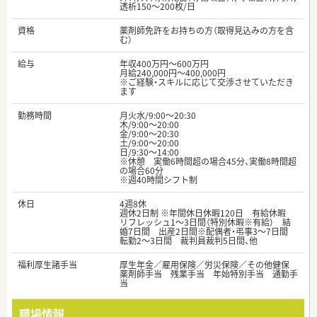
透析150～200枚/日
資格
薬剤師免許をお持ちの方（取得見込みの方を含
む）
給与
年収400万円～600万円
月給240,000円～400,000円
※ご経験・スキルに応じて交渉させていただき
ます
勤務時間
月火水/9:00～20:30
木/9:00～20:00
金/9:00～20:30
土/9:00～20:00
日/9:30～14:00
※休憩 実働6時間超の場合45分、実働8時間超
の場合60分
※週40時間シフト制
休日
4週8休
週休2日制 ※年間休日休暇120日 有給休暇
リフレッシュ1～3日間（特別休暇※有給） 結
婚7日間 出産2日間※配偶者・弔事3～7日間
転勤2～3日間 裁判員裁判5日間、他
福利厚生諸手当
厚生年金／雇用保険／労災保険／その他健保
薬剤師手当 残業手当 年始特別手当 通勤手
当
職場情報