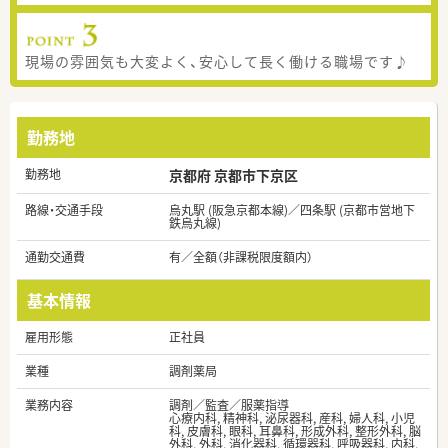
現場の雰囲気も大変よく、安心して長く働ける職場です♪
勤務地
勤務地
京都府 京都市下京区
路線・交通手段
烏丸駅 (阪急京都本線)／四条駅 (京都市営地下
鉄烏丸線)
通勤交通費
有／全額（非課税限度額内）
基本情報
雇用形態
正社員
業種
調剤薬局
業務内容
調剤／監査／服薬指導
心療内科, 精神科, 泌尿器科, 産科, 婦人科, 小児
科, 皮膚科, 眼科, 耳鼻科, 形成外科, 整形外科, 脳
外科, 外科, 消化器科, 循環器科, 呼吸器科, 内科,