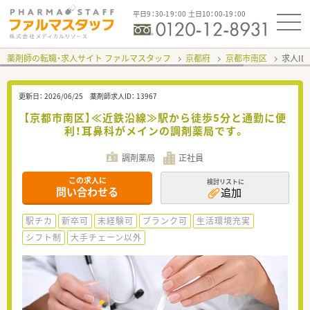
平日9：30-19：00 土日10：00-19：00
薬剤師の転職・求人サイト ファルマスタッフ
京都府
京都市南区
求人ID
更新日：
2026/06/25
薬剤師求人ID：
13967
【京都市南区】≪近鉄沿線≫駅から徒歩5分と通勤に便
利！耳鼻科がメインの調剤薬局です。
調剤薬局
正社員
この求人に
検討リストに
問い合わせる
追加
駅チカ
新卒可
未経験可
ブランク可
生活環境充実
シフト制
大手チェーン以外