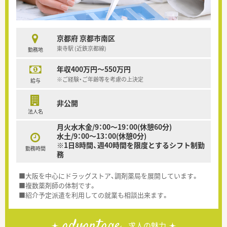
京都府 京都市南区
東寺駅 (近鉄京都線)
勤務地
年収400万円～550万円
※ご経験・ご年齢等を考慮の上決定
給与
非公開
法人名
月火水木金/9：00～19：00(休憩60分)
水土/9：00～13：00(休憩0分)
※1日8時間、週40時間を限度とするシフト制勤
勤務時間
務
■大阪を中心にドラッグストア、調剤薬局を展開しています。
■複数薬剤師の体制です。
■紹介予定派遣を利用しての就業も相談出来ます。
advantage
求人の魅力