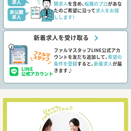
開求人
を含め、
転職のプロ
があな
たのご希望に沿って
求人をお探
しします！
新着求人を受け取る
ファルマスタッフLINE公式アカ
ウントを友だち追加して、
希望の
条件を登録
すると、
新着求人
が届
きます♪