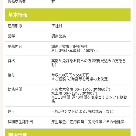
通勤交通費
有
基本情報
雇用形態
正社員
業種
調剤薬局
業務内容
調剤／監査／服薬指導
科目：内科・耳鼻科 100枚/日
資格
薬剤師免許をお持ちの方（取得見込みの方を含
む）
給与
年収400万円～550万円
※ご経験・ご年齢等を考慮の上決定
勤務時間
月火水木金/9：00～19：00(休憩60分)
水土/9：00～13：00(休憩0分)
※1日8時間、週40時間を限度とするシフト制勤
務
休日
日祝、他シフトによる、有給休暇 など
福利厚生諸手当
厚生年金／雇用保険／労災保険／その他健保
職場情報