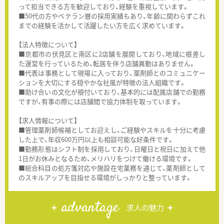
って担当できる方を歓迎しており、経験を重視しています。
■50代の方やベテラン層の採用実績もあり、年齢に関わらずこれ
までの経験を活かして活躍したい方を広く求めています。
【法人特徴について】
■京都市の伏見区と南区に2店舗を展開しており、地域に根差し
た運営を行っているため、転居を伴う店舗異動はありません。
■代表は事務として現場に入っており、薬剤師とのコミュニケー
ションを大切にする穏やかな社風が特徴の法人組織です。
■助け合いの文化が根付いており、基本的には配属店舗での勤務
ですが、有事の際には店舗間で協力体制を取っています。
【求人情報について】
■管理薬剤師候補としてお迎えし、ご経験やスキルを十分に考慮
した上で、年収600万円以上も相談可能な好条件です。
■勤務形態はシフト制を採用しており、日曜日と祝日に加えて他
1日がお休みとなるため、メリハリをつけて働ける環境です。
■総合科目の処方箋対応や施設在宅業務を通じて、薬剤師として
のスキルアップを目指せる環境がしっかりと整っています。
advantage
求人の魅力