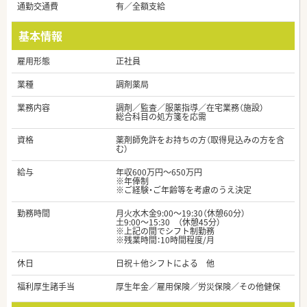
通勤交通費
有／全額支給
基本情報
雇用形態
正社員
業種
調剤薬局
業務内容
調剤／監査／服薬指導／在宅業務（施設）
総合科目の処方箋を応需
資格
薬剤師免許をお持ちの方（取得見込みの方を含
む）
給与
年収600万円～650万円
※年俸制
※ご経験・ご年齢等を考慮のうえ決定
勤務時間
月火水木金9:00～19:30（休憩60分）
土9:00～15:30 （休憩45分）
※上記の間でシフト制勤務
※残業時間：10時間程度/月
休日
日祝＋他シフトによる 他
福利厚生諸手当
厚生年金／雇用保険／労災保険／その他健保