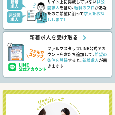
サイト上に掲載していない
非公
開求人
を含め、
転職のプロ
があな
たのご希望に沿って
求人をお探
しします！
新着求人を受け取る
ファルマスタッフLINE公式アカ
ウントを友だち追加して、
希望の
条件を登録
すると、
新着求人
が届
きます♪