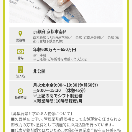
京都府 京都市南区
西大路駅 (JR東海道本線)／十条駅 (近鉄京都線)／十条駅 (京
勤務地
都市営地下鉄烏丸線)
年収600万円～650万円
※年俸制
給与
※ご経験・ご年齢等を考慮のうえ決定
非公開
法人名
月火水木金9:00～19:30（休憩60分）
土9:00～15:30 （休憩45分）
※上記の間でシフト制勤務
勤務時間
※残業時間：10時間程度/月
【募集背景と求める人物像について】
■欠員補充に伴い、管理薬剤師候補として店舗運営を任せられる
即戦力の方を、急募として積極的に採用活動を行っています。
■代表が薬剤師ではないため、現場の管理業務全般を責任感を持