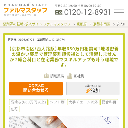
平日9：30-19：00 土日10：00-19：00
薬剤師の転職・求人サイト ファルマスタッフ
京都府
京都市南区
求人ID
更新日：
2026/07/24
薬剤師求人ID：
39974
【京都市南区/西大路駅】年収650万円相談可！地域密着
の温かい薬局で管理薬剤師候補として活躍しません
か？総合科目と在宅業務でスキルアップも叶う環境で
す。
調剤薬局
正社員
この求人に
検討リストに
問い合わせる
追加
高給与(600万円以上)
シフト制
大手チェーン以外
総合科目
在宅