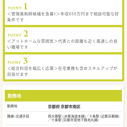
＜管理薬剤師候補を急募！＞年収650万円まで相談可能な好
条件です
＜アットホームな雰囲気＞代表との距離も近く風通しの良
い職場です
＜総合科目を幅広く応需＞在宅業務も含めスキルアップが
目指せます
勤務地
勤務地
京都府 京都市南区
路線・交通手段
西大路駅 (JR東海道本線)／十条駅 (近鉄京都線)
／十条駅 (京都市営地下鉄烏丸線)