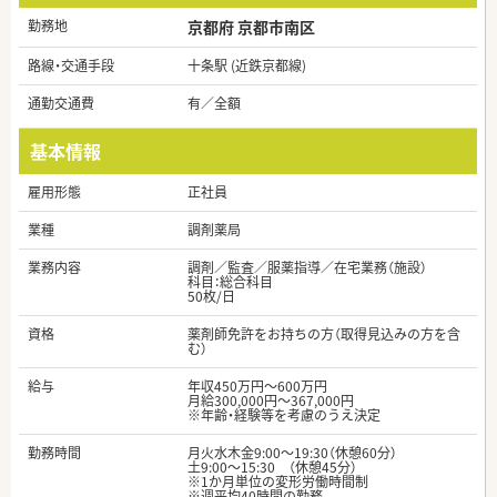
勤務地
京都府 京都市南区
路線・交通手段
十条駅 (近鉄京都線)
通勤交通費
有／全額
基本情報
雇用形態
正社員
業種
調剤薬局
業務内容
調剤／監査／服薬指導／在宅業務（施設）
科目：総合科目
50枚/日
資格
薬剤師免許をお持ちの方（取得見込みの方を含
む）
給与
年収450万円～600万円
月給300,000円～367,000円
※年齢・経験等を考慮のうえ決定
勤務時間
月火水木金9:00～19:30（休憩60分）
土9:00～15:30 （休憩45分）
※1か月単位の変形労働時間制
※週平均40時間の勤務