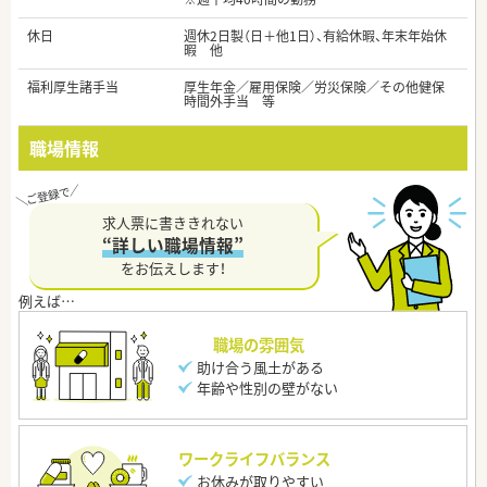
休日
週休2日製（日＋他1日）、有給休暇、年末年始休
暇 他
福利厚生諸手当
厚生年金／雇用保険／労災保険／その他健保
時間外手当 等
職場情報
求人票に書ききれない
“詳しい職場情報”
をお伝えします！
職場の雰囲気
助け合う風土がある
年齢や性別の壁がない
ワークライフバランス
お休みが取りやすい