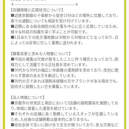
＊------------------------------------------＊
【店舗情報と応需状況について】
■近鉄京都線の十条駅から徒歩13分ほどの場所に位置しており、
車での通勤についても相談を受け付けています。
■近隣にある総合病院の処方箋を中心に広く応需しているため、
様々な科目の知識を深く学ぶことが可能です。
■1日あたりの処方箋枚数は30枚から50枚ほどとなっており、日
によっては非常に忙しく業務に追われます。
【募集背景と求める人物像について】
■今回の募集は欠員が発生したことに伴う補充となっており、即
戦力として活躍できる正社員を求めています。
■30代から50代の幅広い年齢層の薬剤師を求めており、性別に関
わらず意欲のある方を歓迎しています。
■30代の方であれば調剤未経験の方やブランクがある場合でも、
前向きに挑戦したい方を募集しています。
【法人特徴について】
■京都市の伏見区と南区において2店舗の調剤薬局を展開してお
り、地域に密着した運営を続けています。
■それぞれの店舗に長く勤務しているスタッフが在籍している
ため、入社後の店舗移動は基本的にありません。
■会社全体で互いに助け合う文化が根づいており、急な欠員など