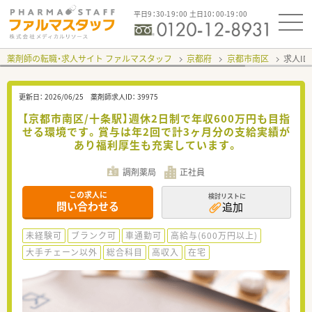
平日9：30-19：00 土日10：00-19：00
薬剤師の転職・求人サイト ファルマスタッフ
京都府
京都市南区
求人ID
更新日：
2026/06/25
薬剤師求人ID：
39975
【京都市南区/十条駅】週休2日制で年収600万円も目指
せる環境です。賞与は年2回で計3ヶ月分の支給実績が
あり福利厚生も充実しています。
調剤薬局
正社員
この求人に
検討リストに
問い合わせる
追加
未経験可
ブランク可
車通勤可
高給与(600万円以上)
大手チェーン以外
総合科目
高収入
在宅