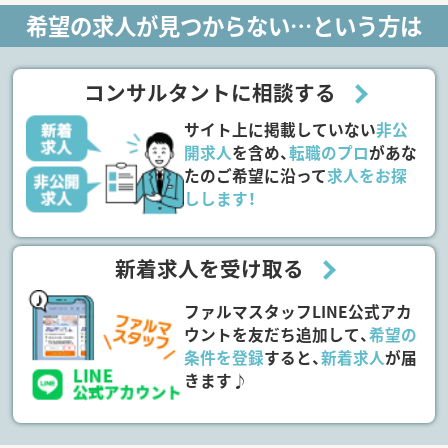
希望の求人が見つからない…という方は
コンサルタントに相談する
サイト上に掲載していない
非公
開求人
を含め、
転職のプロ
があな
たのご希望に沿って
求人をお探
しします！
新着求人を受け取る
ファルマスタッフLINE公式アカ
ウントを友だち追加して、
希望の
条件を登録
すると、
新着求人
が届
きます♪