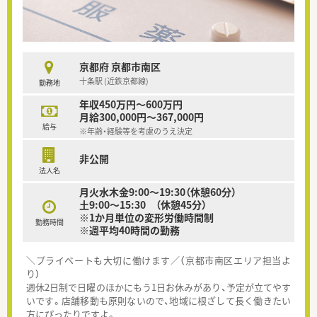
京都府 京都市南区
十条駅 (近鉄京都線)
勤務地
年収450万円～600万円
月給300,000円～367,000円
給与
※年齢・経験等を考慮のうえ決定
非公開
法人名
月火水木金9:00～19:30（休憩60分）
土9:00～15:30 （休憩45分）
※1か月単位の変形労働時間制
勤務時間
※週平均40時間の勤務
＼プライベートも大切に働けます／（京都市南区エリア担当よ
り）
週休2日制で日曜のほかにもう1日お休みがあり、予定が立てやす
いです。店舗移動も原則ないので、地域に根ざして長く働きたい
方にぴったりですよ。