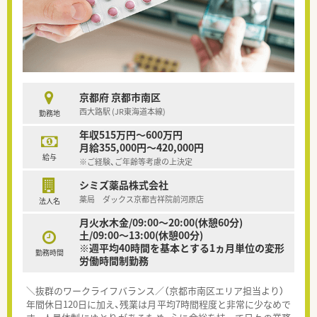
京都府 京都市南区
西大路駅 (JR東海道本線)
勤務地
年収515万円～600万円
月給355,000円～420,000円
給与
※ご経験、ご年齢等考慮の上決定
シミズ薬品株式会社
薬局 ダックス京都吉祥院前河原店
法人名
月火水木金/09:00～20:00(休憩60分)
土/09:00～13:00(休憩00分)
※週平均40時間を基本とする1ヵ月単位の変形
勤務時間
労働時間制勤務
＼抜群のワークライフバランス／（京都市南区エリア担当より）
年間休日120日に加え、残業は月平均7時間程度と非常に少なめで