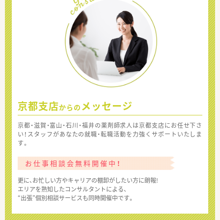
京都支店
メッセージ
からの
京都・滋賀・富山・石川・福井の薬剤師求人は京都支店にお任せ下さ
い！スタッフがあなたの就職・転職活動を力強くサポートいたしま
す。
お仕事相談会無料開催中！
更に、お忙しい方やキャリアの棚卸がしたい方に朗報!
エリアを熟知したコンサルタントによる、
“出張”個別相談サービスも同時開催中です。