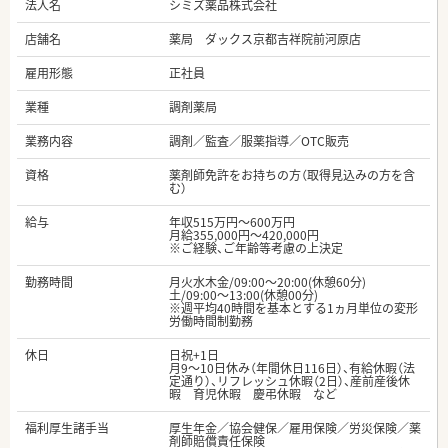
法人名
シミズ薬品株式会社
店舗名
薬局 ダックス京都吉祥院前河原店
雇用形態
正社員
業種
調剤薬局
業務内容
調剤／監査／服薬指導／OTC販売
資格
薬剤師免許をお持ちの方（取得見込みの方を含
む）
給与
年収515万円～600万円
月給355,000円～420,000円
※ご経験、ご年齢等考慮の上決定
勤務時間
月火水木金/09:00～20:00(休憩60分)
土/09:00～13:00(休憩00分)
※週平均40時間を基本とする1ヵ月単位の変形
労働時間制勤務
休日
日祝+1日
月9～10日休み（年間休日116日）、有給休暇（法
定通り）、リフレッシュ休暇（2日）、産前産後休
暇 育児休暇 慶弔休暇 など
福利厚生諸手当
厚生年金／協会健保／雇用保険／労災保険／薬
剤師賠償責任保険