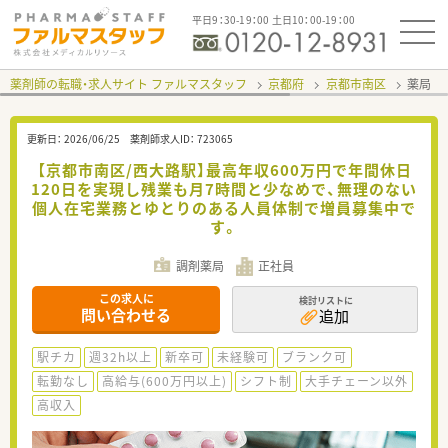
平日9：30-19：00 土日10：00-19：00
薬剤師の転職・求人サイト ファルマスタッフ
京都府
京都市南区
薬局 
更新日：
2026/06/25
薬剤師求人ID：
723065
【京都市南区/西大路駅】最高年収600万円で年間休日
120日を実現し残業も月7時間と少なめで、無理のない
個人在宅業務とゆとりのある人員体制で増員募集中で
す。
調剤薬局
正社員
この求人に
検討リストに
問い合わせる
追加
駅チカ
週32h以上
新卒可
未経験可
ブランク可
転勤なし
高給与(600万円以上)
シフト制
大手チェーン以外
高収入