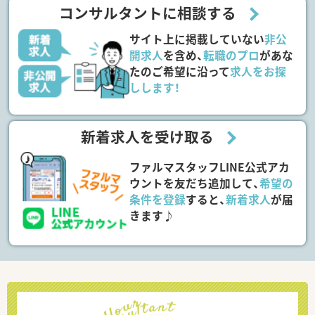
コンサルタントに相談する
サイト上に掲載していない
非公
開求人
を含め、
転職のプロ
があな
たのご希望に沿って
求人をお探
しします！
新着求人を受け取る
ファルマスタッフLINE公式アカ
ウントを友だち追加して、
希望の
条件を登録
すると、
新着求人
が届
きます♪