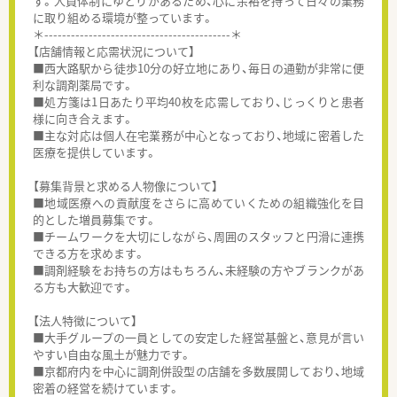
す。人員体制にゆとりがあるため、心に余裕を持って日々の業務
に取り組める環境が整っています。
＊------------------------------------------＊
【店舗情報と応需状況について】
■西大路駅から徒歩10分の好立地にあり、毎日の通勤が非常に便
利な調剤薬局です。
■処方箋は1日あたり平均40枚を応需しており、じっくりと患者
様に向き合えます。
■主な対応は個人在宅業務が中心となっており、地域に密着した
医療を提供しています。
【募集背景と求める人物像について】
■地域医療への貢献度をさらに高めていくための組織強化を目
的とした増員募集です。
■チームワークを大切にしながら、周囲のスタッフと円滑に連携
できる方を求めます。
■調剤経験をお持ちの方はもちろん、未経験の方やブランクがあ
る方も大歓迎です。
【法人特徴について】
■大手グループの一員としての安定した経営基盤と、意見が言い
やすい自由な風土が魅力です。
■京都府内を中心に調剤併設型の店舗を多数展開しており、地域
密着の経営を続けています。