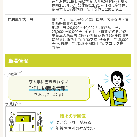
完全週休2日制、有給休暇(入社6か月後～)、夏期
休暇2日、年末年始休暇(12/31 ～ 1/3)、産育休、
慶弔休暇、介護休暇 ※年間休日120日以上
福利厚生諸手当
厚生年金／協会健保／雇用保険／労災保険／薬
剤師賠償責任保険
地域手当：20,000〜40,000円、薬剤師手当：
25,000〜40,000円、住宅手当（賃貸契約者が従
業員本人名義者に限る）社員寮あり（条件適用者
に限る）、通勤手当：全額支給、扶養者手当：5,000
円〜、残業手当、管理薬剤師手当、ブロック長手
当 等
職場情報
求人票に書ききれない
“詳しい職場情報”
をお伝えします！
職場の雰囲気
助け合う風土がある
年齢や性別の壁がない