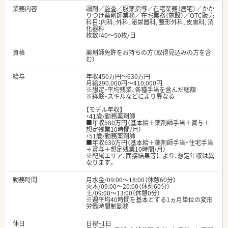
業務内容
調剤／監査／服薬指導／在宅業務（居宅）／かか
りつけ薬剤師業務／在宅業務（施設）／OTC販売
科目：内科, 外科, 泌尿器科, 整形外科, 皮膚科, 消
化器科
枚数：40～50枚/日
資格
薬剤師免許をお持ちの方（取得見込みの方を含
む）
給与
年収450万円～630万円
月給290,000円～410,000円
※想定・平均残業、各種手当を含んだ総額
※経験・スキルなどにより異なる
【モデル年収】
・41歳/勤務薬剤師
■年収580万円（基本給＋薬剤師手当＋賞与＋
想定残業10時間/月）
・51歳/勤務薬剤師
■年収630万円（基本給＋薬剤師手当+住宅手当
＋賞与＋想定残業10時間/月）
※配属エリア、面接結果等により、想定年収は異
なります。
勤務時間
月水金/09:00～18:00（休憩60分）
火木/09:00～20:00（休憩60分）
土/09:00～13:00（休憩0分）
※週平均40時間を基本とする1ヵ月単位の変形
労働時間制勤務
休日
日祝+1日