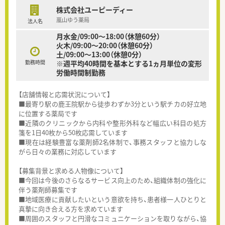
株式会社ユーピーディー
嵐山ゆう薬局
法人名
月水金/09:00～18:00（休憩60分）
火木/09:00～20:00（休憩60分）
土/09:00～13:00（休憩0分）
勤務時間
※週平均40時間を基本とする1ヵ月単位の変形
労働時間制勤務
【店舗情報と応需状況について】
■最寄り駅の鹿王院駅から徒歩わずか3分という駅チカの好立地
に位置する薬局です
■近隣のクリニックから内科や整形外科など幅広い科目の処方
箋を1日40枚から50枚応需しています
■現在は経験豊富な薬剤師2名体制で、事務スタッフと協力しな
がら日々の業務に対応しています
【募集背景と求める人物像について】
■今回は今後のさらなるサービス向上のため、組織体制の強化に
伴う薬剤師募集です
■地域医療に貢献したいという意欲を持ち、患者様一人ひとりと
真摯に向き合える方を求めています
■周囲のスタッフと円滑なコミュニケーションを取りながら、協