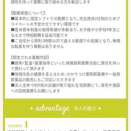
調性を持って業務に取り組める方を歓迎します
【勤務実態について】
■基本的に固定シフトでの勤務となり、完全週休2日制のためプ
ライベートの予定が立てやすい環境です
■産休育休制度の取得実績が多数あり、お子様が小学校4年生に
なるまで時短勤務を延長可能です
■ご自宅から原則1時間以内で通える範囲での配属となり、無理
な転居を伴う異動はありません
【想定される業務内容】
■調剤・監査・服薬指導といった保険調剤業務全般に責任を持っ
て携わって頂きます
■地域住民の健康を支えるため、かかりつけ薬剤師業務や一般用
医薬品の販売にもご対応いただきます
■法人全体で約9割の店舗が取り組む在宅医療にて、居宅や施設
への訪問業務もお願いします
advantage
求人の魅力