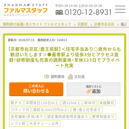
平日9：30-19：00 土日10：00-19：00
薬剤師の転職・求人サイト ファルマスタッフ
京都府
京都市右京区
嵐山
更新日：
2026/07/15
薬剤師求人ID：
324413
【京都市右京区/鹿王院駅】＜住宅手当あり◎県外からも
歓迎いたします＞●最寄駅より徒歩3分とアクセス抜
群！研修制度も充実の調剤薬局・年休123日でプライベ
ート充実
調剤薬局
正社員
この求人に
検討リストに
問い合わせる
追加
駅チカ
年間休日120日以上
週32h以上
新卒可
未経験可
ブランク可
高給与(600万円以上)
寮・借上社宅あり
住宅補助(手当)あり
認定薬剤師取得支援あり
教育制度あり
シフト制
大手チェーン以外