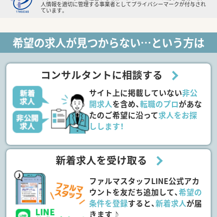
人情報を適切に管理する事業者としてプライバシーマークが付与され
ています。
希望の求人が見つからない…という方は
コンサルタントに相談する
サイト上に掲載していない
非公
開求人
を含め、
転職のプロ
があな
たのご希望に沿って
求人をお探
しします！
新着求人を受け取る
ファルマスタッフLINE公式アカ
ウントを友だち追加して、
希望の
条件を登録
すると、
新着求人
が届
きます♪