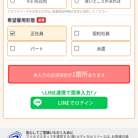
6ヶ月以内
良いところがあれば
※ダブルワークをお考えの方は、就業開始時期の目安を選択してください
希望雇用形態
必須
正社員
契約社員
パート
派遣
1箇所
未入力の必須項目が
あります
LINE連携で簡単入力！
安心してご登録いただくために
ファルマスタッフを運営する（株）メディカルリソースは、お客様の個