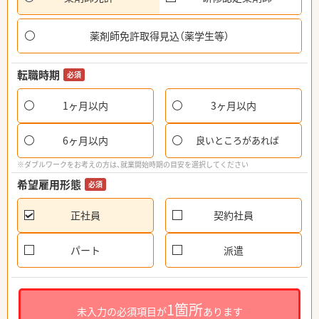
薬剤師免許取得見込（薬学生等）
転職時期
必須
1ヶ月以内
3ヶ月以内
6ヶ月以内
良いところがあれば
※ダブルワークをお考えの方は、就業開始時期の目安を選択してください
希望雇用形態
必須
正社員
契約社員
パート
派遣
1箇所
未入力の必須項目が
あります