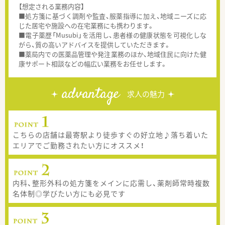
【想定される業務内容】
■処方箋に基づく調剤や監査、服薬指導に加え、地域ニーズに応
じた居宅や施設への在宅業務にも携わります。
■電子薬歴「Musubi」を活用し、患者様の健康状態を可視化しな
がら、質の高いアドバイスを提供していただきます。
■薬局内での医薬品管理や発注業務のほか、地域住民に向けた健
康サポート相談などの幅広い業務をお任せします。
advantage
求人の魅力
こちらの店舗は最寄駅より徒歩すぐの好立地♪落ち着いた
エリアでご勤務されたい方にオススメ！
内科、整形外科の処方箋をメインに応需し、薬剤師常時複数
名体制◎学びたい方にも必見です