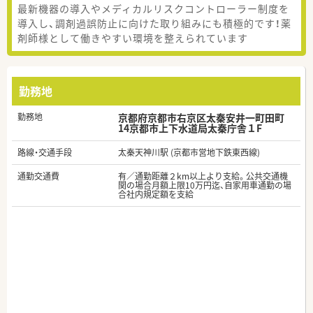
最新機器の導入やメディカルリスクコントローラー制度を
導入し、調剤過誤防止に向けた取り組みにも積極的です！薬
剤師様として働きやすい環境を整えられています
勤務地
勤務地
京都府京都市右京区太秦安井一町田町
14京都市上下水道局太秦庁舎１F
路線・交通手段
太秦天神川駅 (京都市営地下鉄東西線)
通勤交通費
有／通勤距離２km以上より支給。公共交通機
関の場合月額上限10万円迄、自家用車通勤の場
合社内規定額を支給