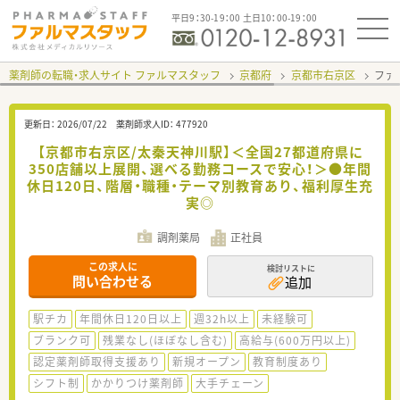
平日9：30-19：00 土日10：00-19：00
薬剤師の転職・求人サイト ファルマスタッフ
京都府
京都市右京区
ファ
更新日：
2026/07/22
薬剤師求人ID：
477920
【京都市右京区/太秦天神川駅】＜全国27都道府県に
350店舗以上展開、選べる勤務コースで安心！＞●年間
休日120日、階層・職種・テーマ別教育あり、福利厚生充
実◎
調剤薬局
正社員
この求人に
検討リストに
問い合わせる
追加
駅チカ
年間休日120日以上
週32h以上
未経験可
ブランク可
残業なし(ほぼなし含む)
高給与(600万円以上)
認定薬剤師取得支援あり
新規オープン
教育制度あり
シフト制
かかりつけ薬剤師
大手チェーン