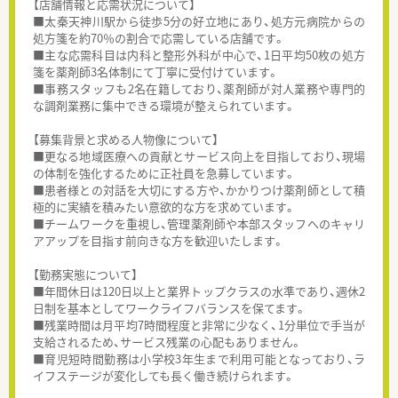
【店舗情報と応需状況について】
■太秦天神川駅から徒歩5分の好立地にあり、処方元病院からの
処方箋を約70％の割合で応需している店舗です。
■主な応需科目は内科と整形外科が中心で、1日平均50枚の処方
箋を薬剤師3名体制にて丁寧に受付けています。
■事務スタッフも2名在籍しており、薬剤師が対人業務や専門的
な調剤業務に集中できる環境が整えられています。
【募集背景と求める人物像について】
■更なる地域医療への貢献とサービス向上を目指しており、現場
の体制を強化するために正社員を急募しています。
■患者様との対話を大切にする方や、かかりつけ薬剤師として積
極的に実績を積みたい意欲的な方を求めています。
■チームワークを重視し、管理薬剤師や本部スタッフへのキャリ
アアップを目指す前向きな方を歓迎いたします。
【勤務実態について】
■年間休日は120日以上と業界トップクラスの水準であり、週休2
日制を基本としてワークライフバランスを保てます。
■残業時間は月平均7時間程度と非常に少なく、1分単位で手当が
支給されるため、サービス残業の心配もありません。
■育児短時間勤務は小学校3年生まで利用可能となっており、ラ
イフステージが変化しても長く働き続けられます。