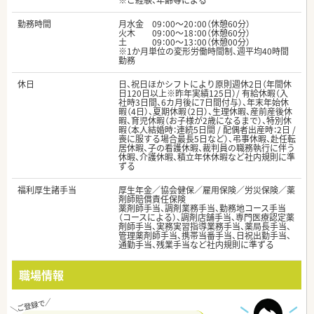
※ご経験、年齢等による
勤務時間
月水金 09：00～20：00（休憩60分）
火木 09：00～18：00（休憩60分）
土 09：00～13：00（休憩00分）
※1か月単位の変形労働時間制、週平均40時間
勤務
休日
日、祝日ほかシフトにより原則週休2日（年間休
日120日以上※昨年実績125日）/ 有給休暇（入
社時3日間、6カ月後に7日間付与）、年末年始休
暇（4日）、夏期休暇（2日）、生理休暇、産前産後休
暇、育児休暇（お子様が2歳になるまで）、特別休
暇（本人結婚時：連続5日間 / 配偶者出産時：2日 /
喪に服する場合最長5日など）、弔事休暇、赴任転
居休暇、子の看護休暇、裁判員の職務執行に伴う
休暇、介護休暇、積立年休休暇など社内規則に準
ずる
福利厚生諸手当
厚生年金／協会健保／雇用保険／労災保険／薬
剤師賠償責任保険
薬剤師手当、調剤業務手当、勤務地コース手当
（コースによる）、調剤店舗手当、専門医療認定薬
剤師手当、実務実習指導業務手当、薬局長手当、
管理薬剤師手当、携帯当番手当、日祝出勤手当、
通勤手当、残業手当など社内規則に準ずる
職場情報