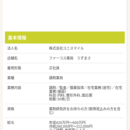
基本情報
法人名
株式会社ユニスマイル
店舗名
ファーコス薬局 うずまさ
雇用形態
正社員
業種
調剤薬局
業務内容
調剤／監査／服薬指導／在宅業務（居宅）／在宅
業務（施設）
科目：内科、整形外科、面応需
枚数：50枚/日
資格
薬剤師免許をお持ちの方（取得見込みの方を含
む）
給与
年収420万円～600万円
月給260,000円～312,000円