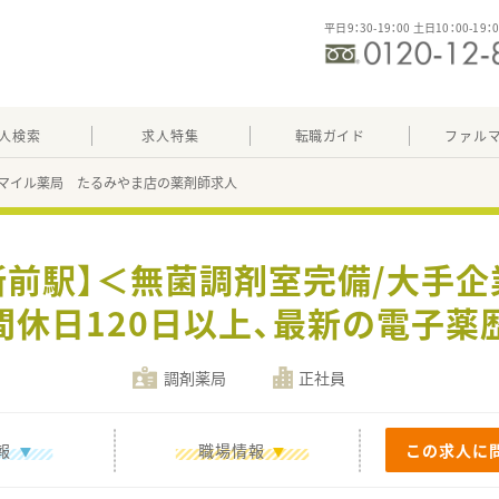
平日9：30-19：00 土日10：00-19：
人検索
求人特集
転職ガイド
ファル
マイル薬局 たるみやま店の薬剤師求人
所前駅】＜無菌調剤室完備/大手
休日120日以上、最新の電子薬歴
調剤薬局
正社員
報
職場情報
この求人に