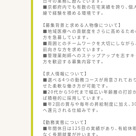
日々の業務に励んでいます。
■京都府内でも有数の在宅実績を誇り、個
線で経験を積める環境です。
【募集背景と求める人物像について】
■地域医療への貢献度をさらに高めるため
方を急募しています。
■周囲とのチームワークを大切にしながら
前向きな方を求めています。
■管理薬剤師へのステップアップを志すキ
方を歓迎する募集内容です。
【求人情報について】
■選べる4つの勤務コースが用意されてお
せた柔軟な働き方が可能です。
■20代から50代まで幅広い年齢層の打
ば積極的に採用しています。
■年2回の賞与や毎年の昇給制度に加え、
へ還元される仕組みです。
【勤務実態について】
■年間休日は125日の実績があり、有給
なく長期就業が叶います。