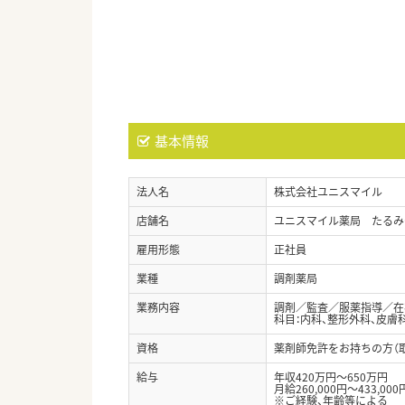
基本情報
法人名
株式会社ユニスマイル
店舗名
ユニスマイル薬局 たるみ
雇用形態
正社員
業種
調剤薬局
業務内容
調剤／監査／服薬指導／在宅
科目：内科、整形外科、皮膚科
資格
薬剤師免許をお持ちの方（
給与
年収420万円～650万円
月給260,000円～433,000
※ご経験、年齢等による