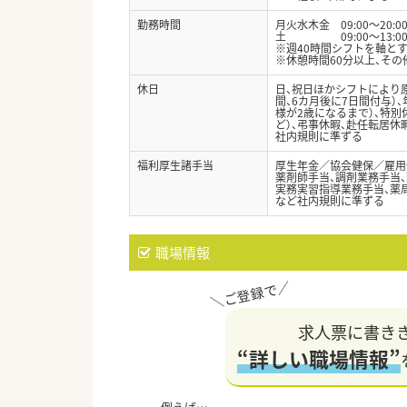
勤務時間
月火水木金 09:00～20:0
土 09:00～13:00
※週40時間シフトを軸と
※休憩時間60分以上、そ
休日
日、祝日ほかシフトにより原
間、6カ月後に7日間付与）、
様が2歳になるまで）、特別休
ど）、弔事休暇、赴任転居休
社内規則に準ずる
福利厚生諸手当
厚生年金／協会健保／雇用
薬剤師手当、調剤業務手当、
実務実習指導業務手当、薬
など社内規則に準ずる
職場情報
求人票に書き
“詳しい職場情報”