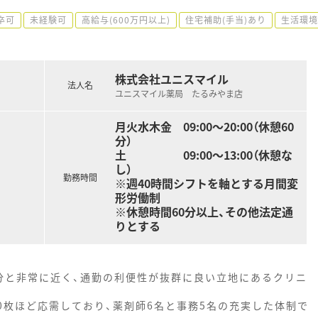
卒可
未経験可
高給与(600万円以上)
住宅補助(手当)あり
生活環境
株式会社ユニスマイル
法人名
ユニスマイル薬局 たるみやま店
月火水木金 09:00～20:00（休憩60
分）
土 09:00～13:00（休憩な
し）
勤務時間
※週40時間シフトを軸とする月間変
形労働制
※休憩時間60分以上、その他法定通
りとする
分と非常に近く、通勤の利便性が抜群に良い立地にあるクリニ
0枚ほど応需しており、薬剤師6名と事務5名の充実した体制で