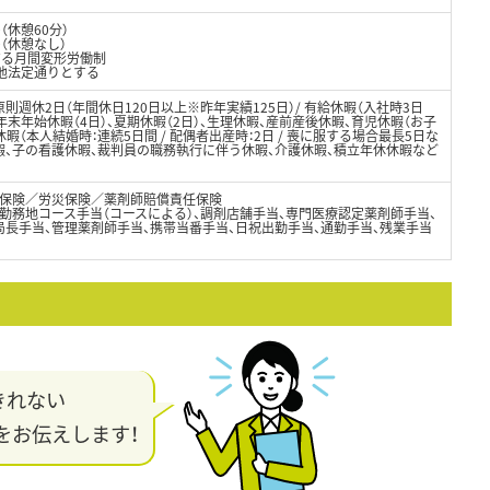
0（休憩60分）
（休憩なし）
する月間変形労働制
の他法定通りとする
則週休2日（年間休日120日以上※昨年実績125日）/ 有給休暇（入社時3日
年末年始休暇（4日）、夏期休暇（2日）、生理休暇、産前産後休暇、育児休暇（お子
暇（本人結婚時：連続5日間 / 配偶者出産時：2日 / 喪に服する場合最長5日な
暇、子の看護休暇、裁判員の職務執行に伴う休暇、介護休暇、積立年休休暇など
保険／労災保険／薬剤師賠償責任保険
勤務地コース手当（コースによる）、調剤店舗手当、専門医療認定薬剤師手当、
局長手当、管理薬剤師手当、携帯当番手当、日祝出勤手当、通勤手当、残業手当
きれない
をお伝えします！