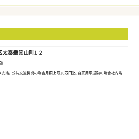
太秦垂箕山町1-2
)
り支給。公共交通機関の場合月額上限10万円迄、自家用車通勤の場合社内規