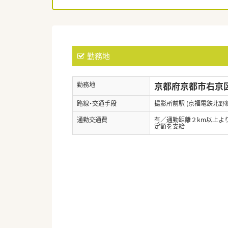
勤務地
京都府京都市右京区
勤務地
路線・交通手段
撮影所前駅 (京福電鉄北野線
通勤交通費
有／通勤距離２km以上よ
定額を支給