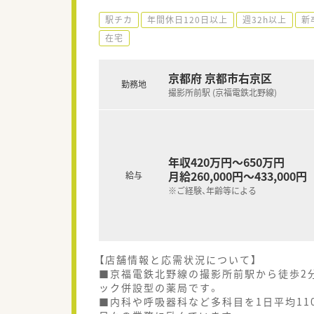
駅チカ
年間休日120日以上
週32h以上
新
在宅
京都府 京都市右京区
勤務地
撮影所前駅 (京福電鉄北野線)
年収420万円～650万円
月給260,000円～433,000円
給与
※ご経験、年齢等による
【店舗情報と応需状況について】
■京福電鉄北野線の撮影所前駅から徒歩2
ック併設型の薬局です。
■内科や呼吸器科など多科目を1日平均11