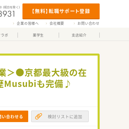
00
（祝日を除く）
【無料】転職サポート登録
企業の皆様へ
会社概要
お問い合わせ
マラボ
薬学生
支店紹介
企業＞●京都最大級の在
Musubiも完備♪
問い合わせる
検討リストに追加