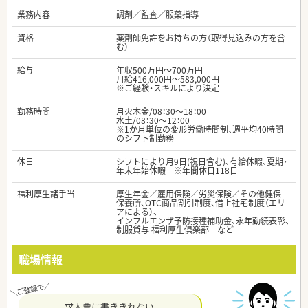
業務内容
調剤／監査／服薬指導
資格
薬剤師免許をお持ちの方（取得見込みの方を含
む）
給与
年収500万円～700万円
月給416,000円～583,000円
※ご経験・スキルにより決定
勤務時間
月火木金/08：30～18：00
水土/08：30～12：00
※1か月単位の変形労働時間制、週平均40時間
のシフト制勤務
休日
シフトにより月9日(祝日含む)、有給休暇、夏期・
年末年始休暇 ※年間休日118日
福利厚生諸手当
厚生年金／雇用保険／労災保険／その他健保
保養所、OTC商品割引制度、借上社宅制度（エリ
アによる）、
インフルエンザ予防接種補助金、永年勤続表彰、
制服貸与 福利厚生倶楽部 など
職場情報
求人票に書ききれない