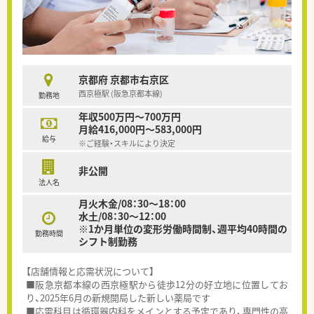
京都府 京都市右京区
西京極駅 (阪急京都本線)
勤務地
年収500万円～700万円
月給416,000円～583,000円
給与
※ご経験・スキルにより決定
非公開
法人名
月火木金/08：30～18：00
水土/08：30～12：00
※1か月単位の変形労働時間制、週平均40時間の
勤務時間
シフト制勤務
【店舗情報と応需状況について】
■阪急京都本線の西京極駅から徒歩12分の好立地に位置してお
り、2025年6月の新規開局した新しい薬局です
■応需科目は循環器内科をメインとする予定であり、専門性の高