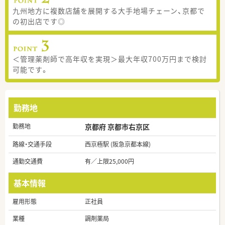
九州地方に複数店舗を展開する大手地場チェーン、京都で
の初出店です◎
＜管理薬剤師で高年収を実現＞最大年収700万円まで検討
可能です。
勤務地
勤務地
京都府 京都市右京区
路線・交通手段
西京極駅 (阪急京都本線)
通勤交通費
有／上限25,000円
基本情報
雇用形態
正社員
業種
調剤薬局