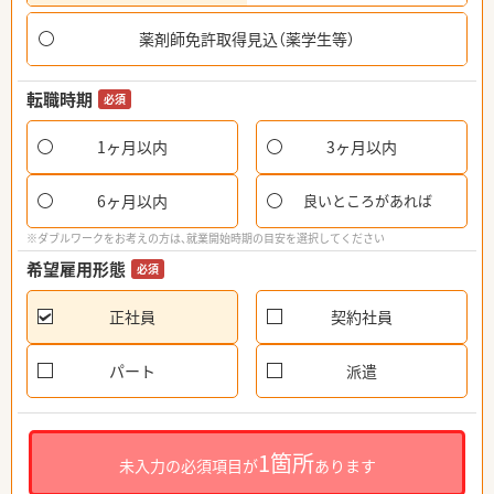
薬剤師免許取得見込（薬学生等）
転職時期
必須
1ヶ月以内
3ヶ月以内
6ヶ月以内
良いところがあれば
※ダブルワークをお考えの方は、就業開始時期の目安を選択してください
希望雇用形態
必須
正社員
契約社員
パート
派遣
1箇所
未入力の必須項目が
あります