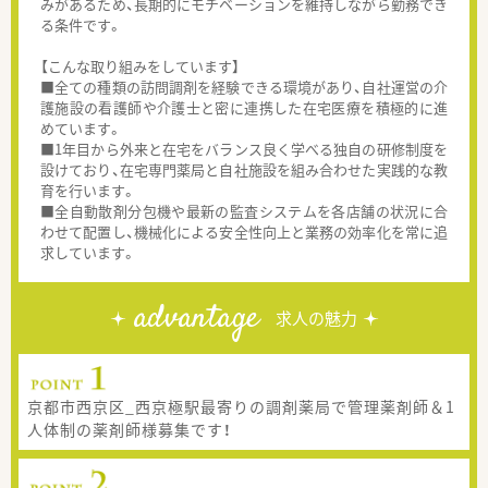
みがあるため、長期的にモチベーションを維持しながら勤務でき
る条件です。
【こんな取り組みをしています】
■全ての種類の訪問調剤を経験できる環境があり、自社運営の介
護施設の看護師や介護士と密に連携した在宅医療を積極的に進
めています。
■1年目から外来と在宅をバランス良く学べる独自の研修制度を
設けており、在宅専門薬局と自社施設を組み合わせた実践的な教
育を行います。
■全自動散剤分包機や最新の監査システムを各店舗の状況に合
わせて配置し、機械化による安全性向上と業務の効率化を常に追
求しています。
advantage
求人の魅力
京都市西京区_西京極駅最寄りの調剤薬局で管理薬剤師＆1
人体制の薬剤師様募集です！