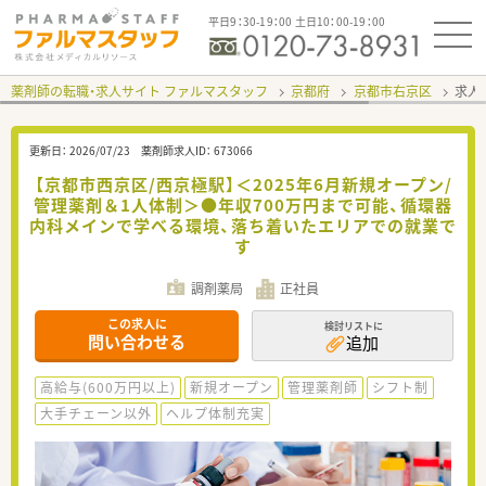
平日9：30-19：00 土日10：00-19：00
薬剤師の転職・求人サイト ファルマスタッフ
京都府
京都市右京区
求人I
更新日：
2026/07/23
薬剤師求人ID：
673066
【京都市西京区/西京極駅】＜2025年6月新規オープン/
管理薬剤＆1人体制＞●年収700万円まで可能、循環器
内科メインで学べる環境、落ち着いたエリアでの就業で
す
調剤薬局
正社員
この求人に
検討リストに
問い合わせる
追加
高給与(600万円以上)
新規オープン
管理薬剤師
シフト制
大手チェーン以外
ヘルプ体制充実