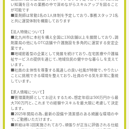
い知識を日々の業務の中で深めながらスキルアップを図ること
が可能です
■薬剤師は常勤1名の1人体制を予定しており、事務スタッフ1名
と共に運営体制を構築しております
【法人特徴について】
■北九州市に本社を構え全国に130店舗以上を展開しており、調
剤薬局の他にもOTC店舗や介護施設を多角的に運営する安定企
業です。
■地域密着型の企業として発展を続けており、在宅医療や介護福
祉サービスの提供を通じて、地域住民の健やかな暮らしを支えて
います。
■社員の主体性を尊重する風通しの良い社風が特徴で、やりたい
ことに挑戦できる環境を整えており、社員のやる気を非常に重視
しています。
【求人情報について】
■管理薬剤師としてお迎えするため、想定年収は500万円から最
大700万円と、これまでの経験やスキルを最大限に考慮して決定
します。
■2025年開局の為、最新の設備や清潔感のある綺麗な環境の中
で、ご勤務いただけます。
■昇給は年1回実施されており、頑張りが正当に評価される仕組