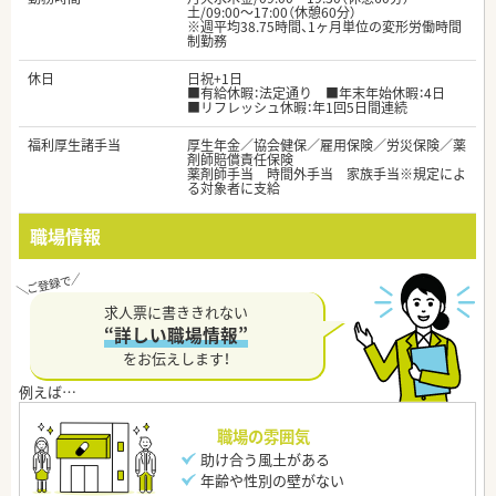
土/09:00～17:00（休憩60分）
※週平均38.75時間、1ヶ月単位の変形労働時間
制勤務
休日
日祝+1日
■有給休暇：法定通り ■年末年始休暇：4日
■リフレッシュ休暇：年1回5日間連続
福利厚生諸手当
厚生年金／協会健保／雇用保険／労災保険／薬
剤師賠償責任保険
薬剤師手当 時間外手当 家族手当※規定によ
る対象者に支給
職場情報
求人票に書ききれない
“詳しい職場情報”
をお伝えします！
職場の雰囲気
助け合う風土がある
年齢や性別の壁がない