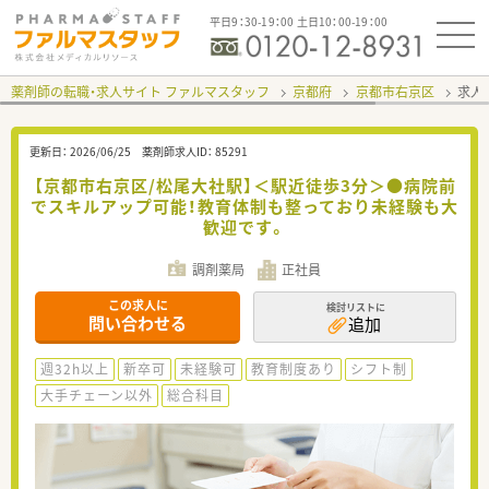
平日9：30-19：00 土日10：00-19：00
薬剤師の転職・求人サイト ファルマスタッフ
京都府
京都市右京区
求人I
更新日：
2026/06/25
薬剤師求人ID：
85291
【京都市右京区/松尾大社駅】＜駅近徒歩3分＞●病院前
でスキルアップ可能！教育体制も整っており未経験も大
歓迎です。
調剤薬局
正社員
この求人に
検討リストに
問い合わせる
追加
週32h以上
新卒可
未経験可
教育制度あり
シフト制
大手チェーン以外
総合科目