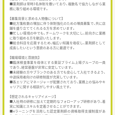
■薬剤師は常時3名体制を敷いており、複数名で協力しながら業
務に取り組める環境です。
【募集背景と求める人物像について】
■処方箋枚数の増加に伴う体制強化のための増員募集で、共に店
舗を盛り立ててくれるる方を求めています。
■忙しい環境の中でも、チームワークを大切にし、前向きに業務
に取り組める方を歓迎いたします。
■総合科目を応需するため、幅広い知識を吸収し、薬剤師として
成長したいという意欲のある方に最適です。
【職場環境と雰囲気】
■臨床検査事業を母体とする東証プライム上場グループの一員
であり、経営基盤が非常に安定しています。
■未経験の方やブランクのある方でも安心して入社できるよう、
中途採用者向けの研修制度が充実しています。
■各エリアにマネージャーが配置されており、業務上の悩みやキ
ャリアに関する相談がしやすい風土です。
【想定されるキャリアイメージ】
■入社時の研修に加えて定期的なフォローアップ研修があり、着
実に知識とスキルを定着させることができます。
■eラーニングを活用した認定薬剤師の資格取得支援制度があ