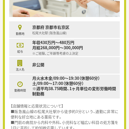
京都府 京都市右京区
松尾大社駅 (阪急嵐山線)
勤務地
年収430万円～480万円
月給268,000円～300,000円
給与
※ご経験、ご年齢等考慮の上決定
非公開
法人名
月火水木金/09:00～19:30（休憩60分）
土/09:00～17:00（休憩60分）
※週平均38.75時間、1ヶ月単位の変形労働時間
勤務時間
制勤務
【店舗情報と応需状況について】
■阪急嵐山線の松尾大社駅から徒歩約3分という、通勤に非常に
便利な好立地にある薬局です。
■門前の病院から内科や外科、小児科など幅広い科目の処方箋を
1日に平均して約90枚応需しています。