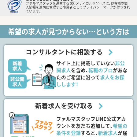
ファルマスタッフを運営する（株）メディカルリソースは、お客様の個
人情報を適切に管理する事業者としてプライバシーマークが付与され
ています。
希望の求人が見つからない…という方は
コンサルタントに相談する
サイト上に掲載していない
非公
開求人
を含め、
転職のプロ
があな
たのご希望に沿って
求人をお探
しします！
新着求人を受け取る
ファルマスタッフLINE公式アカ
ウントを友だち追加して、
希望の
条件を登録
すると、
新着求人
が届