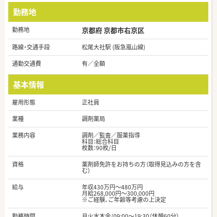
勤務地
勤務地
京都府 京都市右京区
路線・交通手段
松尾大社駅 (阪急嵐山線)
通勤交通費
有／全額
基本情報
雇用形態
正社員
業種
調剤薬局
業務内容
調剤／監査／服薬指導
科目：総合科目
枚数：90枚/日
資格
薬剤師免許をお持ちの方（取得見込みの方を含
む）
給与
年収430万円～480万円
月給268,000円～300,000円
※ご経験、ご年齢等考慮の上決定
勤務時間
月火水木金/09:00～19:30（休憩60分）