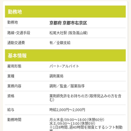
勤務地
勤務地
京都府 京都市右京区
路線・交通手段
松尾大社駅 (阪急嵐山線)
通勤交通費
有／全額支給
基本情報
雇用形態
パート・アルバイト
業種
調剤薬局
業務内容
調剤／監査／服薬指導
資格
薬剤師免許をお持ちの方（取得見込みの方を含
む）
給与
時給2,000円～2,000円
勤務時間
月火木金/09:00～18:00（休憩60分）
水土/09:00～13:00（休憩0分）
※1日8時間、週40時間を限度とするシフト制勤