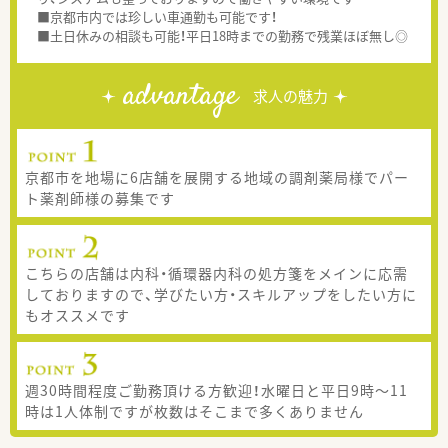
■京都市内では珍しい車通勤も可能です！
■土日休みの相談も可能！平日18時までの勤務で残業ほぼ無し◎
advantage
求人の魅力
京都市を地場に6店舗を展開する地域の調剤薬局様でパー
ト薬剤師様の募集です
こちらの店舗は内科・循環器内科の処方箋をメインに応需
しておりますので、学びたい方・スキルアップをしたい方に
もオススメです
週30時間程度ご勤務頂ける方歓迎！水曜日と平日9時～11
時は1人体制ですが枚数はそこまで多くありません