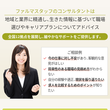
ファルマスタッフのコンサルタントは
地域と業界に精通し、生きた情報に基づいて職場
選びやキャリアプランについてアドバイス
全国12拠点を展開し、細やかなサポートをご提供します。
ご相談例
今の仕事に対し不安
があり、客観的な意
見がほしい
将来性のある職場の見極め方
がわから
ない
自分の経験や適正、
現状を振り返りたい
求人を比較するためのポイント
が知り
たい