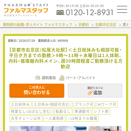
平日9：30-19：00 土日10：00-19：00
薬剤師の転職・求人サイト ファルマスタッフ
京都府
京都市右京区
求人I
更新日：
2026/07/24
薬剤師求人ID：
469906
【京都市右京区/松尾大社駅】＜土日祝休みも相談可能・
平日夕方までの勤務＞9時～11時＋水曜日は1人体制、
内科・循環器内科メイン、週30時間程度ご勤務頂ける方
歓迎
調剤薬局
パート・アルバイト
この求人に
検討リストに
問い合わせる
追加
土日祝休み
土日休み(相談可含む)
ブランク可
Ｗワーク可
残業なし(ほぼなし含む)
転勤なし
車通勤可
シフト制
大手チェーン以外
一人薬剤師
~18時までの職場