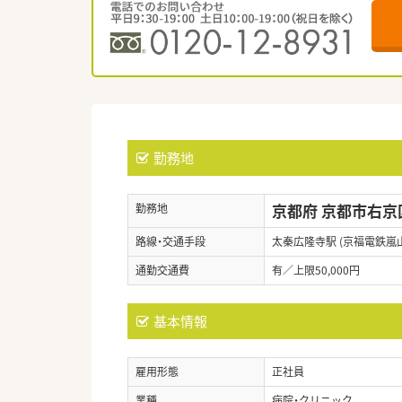
勤務地
京都府 京都市右京
勤務地
路線・交通手段
太秦広隆寺駅 (京福電鉄嵐
通勤交通費
有／上限50,000円
基本情報
雇用形態
正社員
業種
病院・クリニック