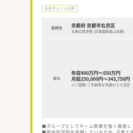
大手チェーン以外
京都府 京都市右京区
勤務地
太秦広隆寺駅 (京福電鉄嵐山本線)
年収400万円～550万円
月給250,000円～343,750円
給与
※ご経験・ご年齢等を考慮のうえ決定
■グループとしてチーム医療を強く推進し
■院内託児所を完備しているため、子育て