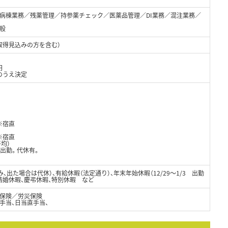
病棟業務／残薬管理／持参薬チェック／医薬品管理／DI業務／混注業務／
般
取得見込みの方を含む）
円
のうえ決定
）※宿直
）※宿直
均）
出勤。代休有。
、出た場合は代休）、有給休暇（法定通り）、年末年始休暇（12/29～1/3 出勤
結婚休暇、慶弔休暇、特別休暇 など
保険／労災保険
手当、日当直手当、