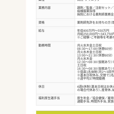
業務内容
調剤／監査／注射セット／
病棟服薬指導
病院における薬剤師業務全
資格
薬剤師免許をお持ちの方（
給与
年収400万円～550万円
月給250,000円～343,750
※ご経験・ご年齢等を考慮
勤務時間
月火水木金土日祝
08：30～17：00（休憩60分）
月火水木金土日祝
13：00～21：30（休憩60分）
月火水木金
12：30～08：30（仮眠あり
土日祝
16：30～08：30（仮眠あり
※宿直1名体制（月2～3回平
※基本日祝休み、交替で1名
※週平均37時間勤務
休日
4週6休制（基本日祝はお休み
の場合代休あり）、産育休、
福利厚生諸手当
厚生年金／協会健保／雇用
通勤手当、時間外手当、家族