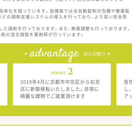
効率化を図っています。設備面では全自動錠剤分包機や散薬監
などの調剤支援システムの導入を行っており、より高い安全性
した調剤を行っております。また、無菌調整も行っております。
がん剤の混合調製を薬剤師が行っています。
advantage
求人の魅力
2019年4月に京都市中京区から右京
急
区に新築移転いたしました。非常に
し
綺麗な建物でご就業頂けます
ア