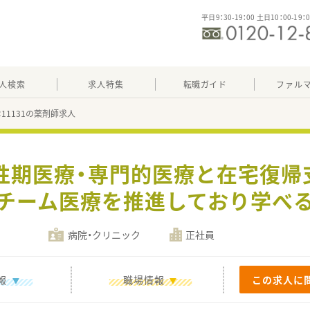
平日9：30-19：00 土日10：00-19：
人検索
求人特集
転職ガイド
ファル
：11131の薬剤師求人
急性期医療・専門的医療と在宅復帰
チーム医療を推進しており学べ
病院・クリニック
正社員
報
職場情報
この求人に