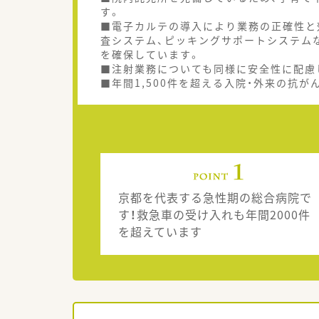
す。
■電子カルテの導入により業務の正確性と
査システム、ピッキングサポートシステム
を確保しています。
■注射業務についても同様に安全性に配慮
■年間1,500件を超える入院・外来の抗
京都を代表する急性期の総合病院で
す！救急車の受け入れも年間2000件
を超えています