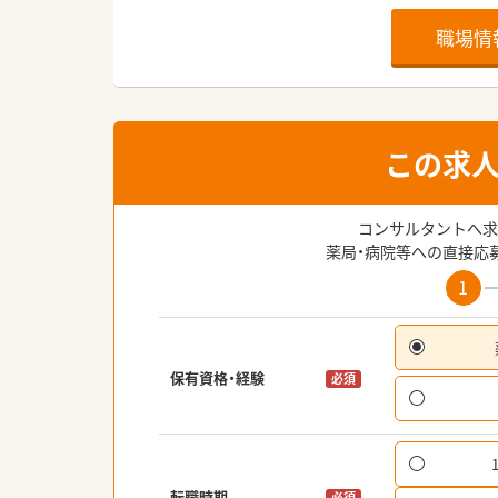
職場情
この求
コンサルタントへ求
薬局・病院等への直接応
1
保有資格・経験
必須
転職時期
必須