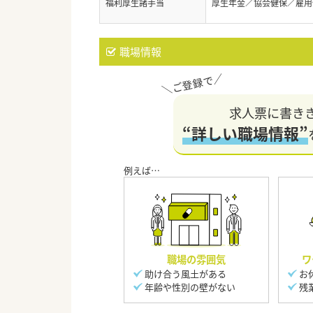
福利厚生諸手当
厚生年金／協会健保／雇用
職場情報
求人票に書き
“詳しい職場情報”
職場の雰囲気
ワ
助け合う風土がある
お
年齢や性別の壁がない
残