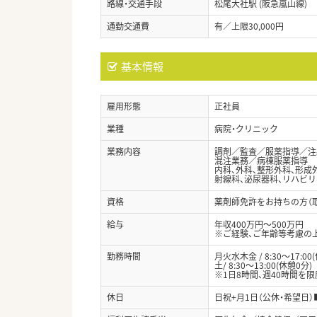
路線・交通手段
松尾大社駅 (阪急嵐山線)
通勤交通費
有／上限30,000円
基本情報
雇用形態
正社員
業種
病院・クリニック
業務内容
調剤／監査／服薬指導／注
混注業務／病棟服薬指導
内科、外科、整形外科、形成
射線科、泌尿器科、リハビリ
資格
薬剤師免許をお持ちの方（
給与
年収400万円～500万円
※ご経験、ご年齢等考慮の
勤務時間
月火水木金 / 8:30～17:00
土/ 8:30～13:00(休憩0分)
※1日8時間、週40時間を
休日
日祝+月1日（公休・希望日