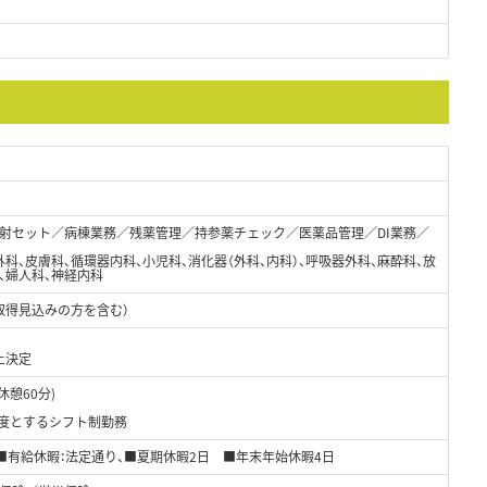
射セット／病棟業務／残薬管理／持参薬チェック／医薬品管理／DI業務／
外科、皮膚科、循環器内科、小児科、消化器（外科、内科）、呼吸器外科、麻酔科、放
、婦人科、神経内科
取得見込みの方を含む）
上決定
(休憩60分)
限度とするシフト制勤務
）■有給休暇：法定通り、■夏期休暇2日 ■年末年始休暇4日