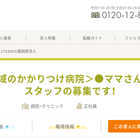
平日9：30-19：00 土日10：00-19：
人検索
求人特集
転職ガイド
ファル
：176300の薬剤師求人
地域のかかりつけ病院＞●ママさ
スタッフの募集です！
病院・クリニック
正社員
報
職場情報
この求人に