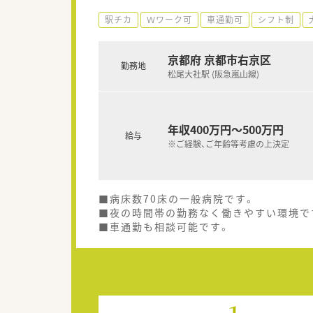
駅チカ
Ｗワーク可
車通勤可
シフト制
京都府 京都市右京区
勤務地
松尾大社駅 (阪急嵐山線)
年収400万円～500万円
給与
※ご経験、ご年齢等考慮の上決定
■病床数70床の一般病院です。
■夜の時間帯の勤務なく働きやすい環境で
■車通勤も相談可能です。