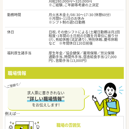
月給280,000円～320,000円
※ご経験、ご年齢等考慮の上決定
勤務時間
月火水木金土/08：30～17：30（休憩60分）
※月間9~11日のお休み
※シフト制の週5日勤務
休日
日祝、その他シフトによる（土曜日勤務は月2回
程度・1年間の土日祝の日数を月単位に振り分
け）、有給休暇（法定通り）、特別休暇、慶弔休暇
など ※年間休日120日前後
福利厚生諸手当
厚生年金／協会健保／雇用保険／労災保険
通勤手当、時間外手当、宿舎給食手当（27,000
円）、皆勤手当（13,000円）
職場情報
求人票に書ききれない
“詳しい職場情報”
をお伝えします！
職場の雰囲気