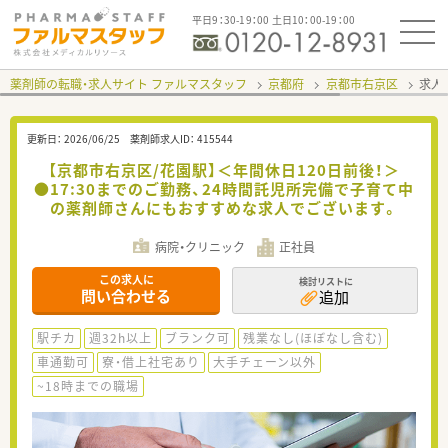
平日9：30-19：00 土日10：00-19：00
薬剤師の転職・求人サイト ファルマスタッフ
京都府
京都市右京区
求人I
更新日：
2026/06/25
薬剤師求人ID：
415544
【京都市右京区/花園駅】＜年間休日120日前後！＞
●17:30までのご勤務、24時間託児所完備で子育て中
の薬剤師さんにもおすすめな求人でございます。
病院・クリニック
正社員
この求人に
検討リストに
問い合わせる
追加
駅チカ
週32h以上
ブランク可
残業なし(ほぼなし含む)
車通勤可
寮・借上社宅あり
大手チェーン以外
~18時までの職場