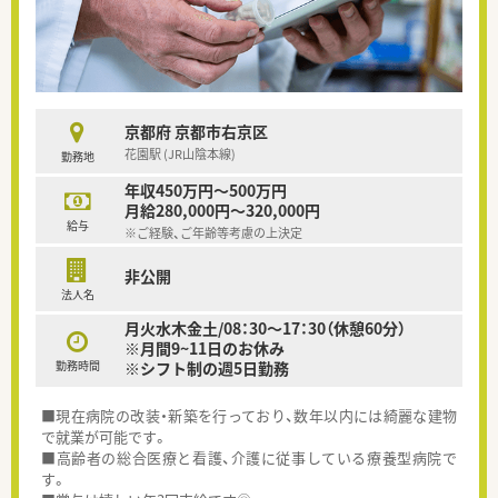
京都府 京都市右京区
花園駅 (JR山陰本線)
勤務地
年収450万円～500万円
月給280,000円～320,000円
給与
※ご経験、ご年齢等考慮の上決定
非公開
法人名
月火水木金土/08：30～17：30（休憩60分）
※月間9~11日のお休み
勤務時間
※シフト制の週5日勤務
■現在病院の改装・新築を行っており、数年以内には綺麗な建物
で就業が可能です。
■高齢者の総合医療と看護、介護に従事している療養型病院で
す。