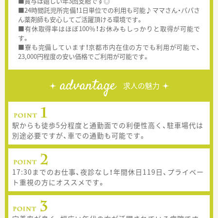
■賞与は嬉しい年3回支給です◎
■24時間託児所完備！1日単位での利用も可能♪ママさん・パパさ
ん薬剤師も安心してご活躍頂ける環境です。
■有休取得率はほぼ100％！お休みもしっかりと取得が可能で
す。
■寮も完備しています！京都市内在住の方でも利用が可能で、
23,000円程度の安い価格でご利用が可能です。
advantage
求人の魅力
駅からも徒歩5分程度と通勤面での利便性高く、駐車場代は
別途必要ですが、車での通勤も可能です。
17:30までのお仕事、夜診なし！年間休日119日、プライベー
ト重視の方にオススメです。