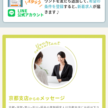
ウントを友だち追加して、
希望の
条件を登録
すると、
新着求人
が届
きます♪
京都支店
メッセージ
からの
京都・滋賀・富山・石川・福井の薬剤師求人は京都支店にお任せ下さ