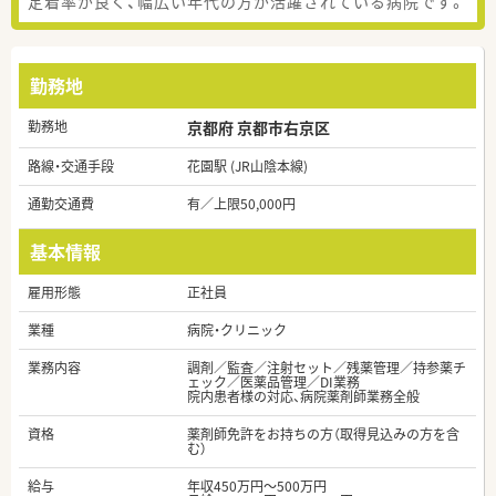
定着率が良く、幅広い年代の方が活躍されている病院です。
勤務地
勤務地
京都府 京都市右京区
路線・交通手段
花園駅 (JR山陰本線)
通勤交通費
有／上限50,000円
基本情報
雇用形態
正社員
業種
病院・クリニック
業務内容
調剤／監査／注射セット／残薬管理／持参薬チ
ェック／医薬品管理／DI業務
院内患者様の対応、病院薬剤師業務全般
資格
薬剤師免許をお持ちの方（取得見込みの方を含
む）
給与
年収450万円～500万円