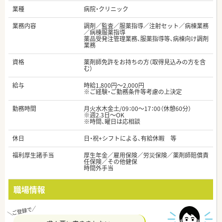
業種
病院・クリニック
業務内容
調剤／監査／服薬指導／注射セット／病棟業務
／病棟服薬指導
薬品受発注管理業務、服薬指導等、病棟向け調剤
業務
資格
薬剤師免許をお持ちの方（取得見込みの方を含
む）
給与
時給1,800円～2,000円
※ご経験・ご勤務条件等考慮の上決定
勤務時間
月火水木金土/09：00～17：00（休憩60分）
※週2.3日～OK
※時間、曜日は応相談
休日
日・祝+シフトによる、有給休暇 等
福利厚生諸手当
厚生年金／雇用保険／労災保険／薬剤師賠償責
任保険／その他健保
時間外手当
職場情報