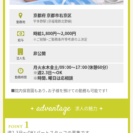
京都府 京都市右京区
宇多野駅 (京福電鉄北野線)
勤務地
時給1,800円～2,000円
※ご経験・ご勤務条件等考慮の上決定
給与
非公開
法人名
月火水木金土/09：00～17：00（休憩60分）
※週2.3日～OK
勤務時間
※時間、曜日は応相談
■院内保育園もあり、お子様を預けての勤務も可能です！
advantage
求人の魅力
週2.3日～OK！パートスタッフの募集です