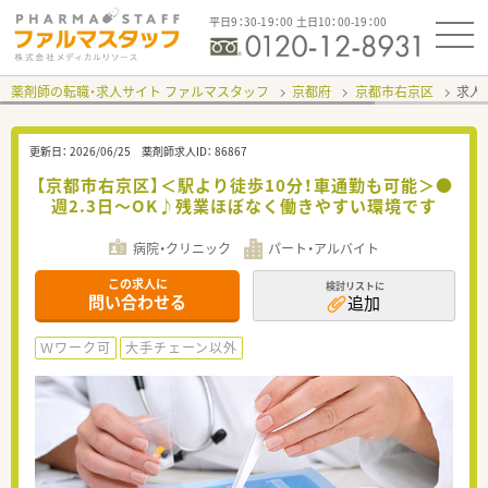
平日9：30-19：00 土日10：00-19：00
薬剤師の転職・求人サイト ファルマスタッフ
京都府
京都市右京区
求人I
更新日：
2026/06/25
薬剤師求人ID：
86867
【京都市右京区】＜駅より徒歩10分！車通勤も可能＞●
週2.3日～OK♪残業ほぼなく働きやすい環境です
病院・クリニック
パート・アルバイト
この求人に
検討リストに
問い合わせる
追加
Ｗワーク可
大手チェーン以外