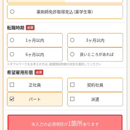
薬剤師免許取得見込（薬学生等）
転職時期
必須
1ヶ月以内
3ヶ月以内
6ヶ月以内
良いところがあれば
※ダブルワークをお考えの方は、就業開始時期の目安を選択してください
希望雇用形態
必須
正社員
契約社員
パート
派遣
1箇所
未入力の必須項目が
あります