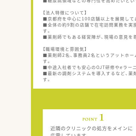
■糖尿病領域などの専門性を高めたいとい
【法人特徴について】
■京都府を中心に100店舗以上を展開して
■全体の約9割の店舗で在宅訪問業務を実
す。
■薬剤師でもある経営陣が、現場の意見を
【職場環境と雰囲気】
■薬剤師2名、事務員2名というアットホ
す。
■中途入社者でも安心のOJT研修やeラー
■最新の調剤システムを導入するなど、薬
す。
近隣のクリニックの処方をメインに
応需しています