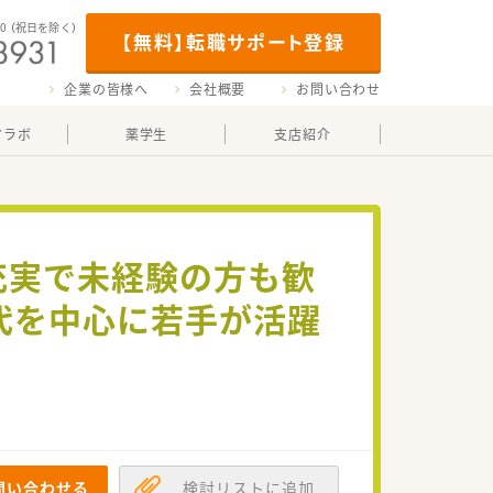
00
（祝日を除く）
【無料】転職サポート登録
企業の皆様へ
会社概要
お問い合わせ
マラボ
薬学生
支店紹介
充実で未経験の方も歓
0代を中心に若手が活躍
問い合わせる
検討リストに追加