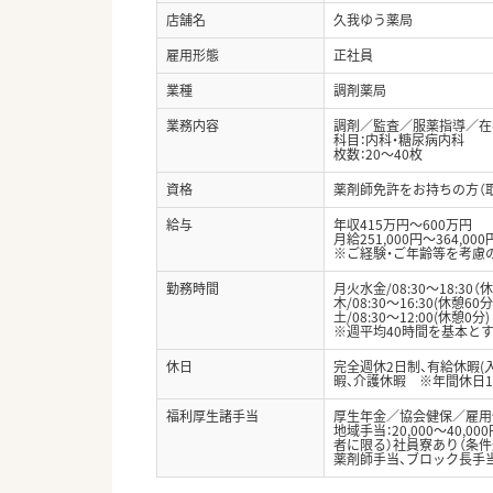
店舗名
久我ゆう薬局
雇用形態
正社員
業種
調剤薬局
業務内容
調剤／監査／服薬指導／在
科目：内科・糖尿病内科
枚数：20～40枚
資格
薬剤師免許をお持ちの方（
給与
年収415万円～600万円
月給251,000円～364,000
※ご経験・ご年齢等を考慮
勤務時間
月火水金/08:30～18:30（
木/08:30～16:30(休憩60分
土/08:30〜12:00(休憩0分)
※週平均40時間を基本と
休日
完全週休2日制、有給休暇(入社
暇、介護休暇 ※年間休日1
福利厚生諸手当
厚生年金／協会健保／雇用
地域手当：20,000〜40,
者に限る）社員寮あり（条件
薬剤師手当、ブロック長手当