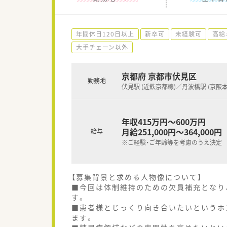
年間休日120日以上
新卒可
未経験可
高給
大手チェーン以外
京都府 京都市伏見区
勤務地
伏見駅 (近鉄京都線)／丹波橋駅 (京阪本
年収415万円～600万円
月給251,000円～364,000円
給与
※ご経験・ご年齢等を考慮のうえ決定
【募集背景と求める人物像について】
■今回は体制維持のための欠員補充となり
す。
■患者様とじっくり向き合いたいというホ
ます。