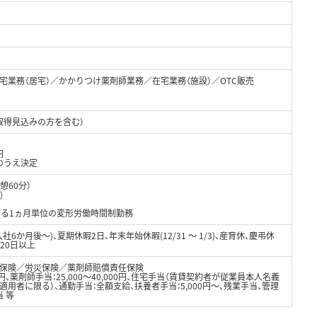
宅業務（居宅）／かかりつけ薬剤師業務／在宅業務（施設）／OTC販売
取得見込みの方を含む）
円
のうえ決定
休憩60分）
)
する1ヵ月単位の変形労働時間制勤務
6か月後～)、夏期休暇2日、年末年始休暇(12/31 ～ 1/3)、産育休、慶弔休
20日以上
保険／労災保険／薬剤師賠償責任保険
000円、薬剤師手当：25,000〜40,000円、住宅手当（賃貸契約者が従業員本人名義
適用者に限る）、通勤手当：全額支給、扶養者手当：5,000円〜、残業手当、管理
 等