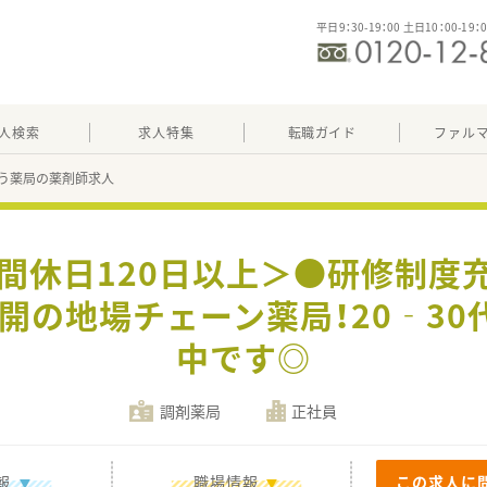
平日9：30-19：00 土日10：00-19：
人検索
求人特集
転職ガイド
ファル
う薬局の薬剤師求人
年間休日120日以上＞●研修制度
展開の地場チェーン薬局！20‐3
中です◎
調剤薬局
正社員
報
職場情報
この求人に