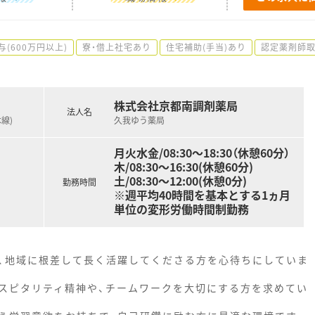
与(600万円以上)
寮・借上社宅あり
住宅補助(手当)あり
認定薬剤師
株式会社京都南調剤薬局
法人名
線)
久我ゆう薬局
月火水金/08:30～18:30（休憩60分）
木/08:30～16:30(休憩60分)
土/08:30〜12:00(休憩0分)
勤務時間
※週平均40時間を基本とする1ヵ月
単位の変形労働時間制勤務
、地域に根差して長く活躍してくださる方を心待ちにしていま
スピタリティ精神や、チームワークを大切にする方を求めてい