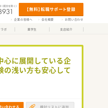
00
（祝日を除く）
【無料】転職サポート登録
企業の皆様へ
会社概要
お問い合わせ
マラボ
薬学生
支店紹介
中心に展開している企
験の浅い方も安心して
問い合わせる
検討リストに追加