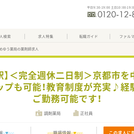
平日9：30-19：00 土日10：00-19：
人検索
求人特集
転職ガイド
ファル
めゆう薬局の薬剤師求人
染駅】＜完全週休二日制＞京都市を
ップも可能！教育制度が充実♪経
ご勤務可能です！
調剤薬局
正社員
報
職場情報
この求人に