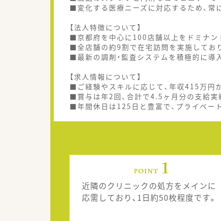
■変化する医療ニーズに対応するため、常
【法人特徴について】
■京都府を中心に100店舗以上をドミナン
■全店舗の約9割で在宅訪問を実施してお
■最新の調剤・監査システムを積極的に導
【求人情報について】
■ご経験やスキルに応じて、年収415万円
■賞与は年2回、合計で4.5ヶ月分の支給
■年間休日は125日と豊富で、プライベー
近隣のクリニックの処方をメインに
応需しており、1日約50枚程度です。