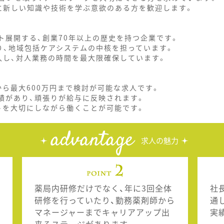
に新しい知識や技術を学ぶ意欲のある方を歓迎します。
ト展開する、創業70年以上の歴史を持つ企業です。
り、地域包括ケアシステムの中核を担っています。
入し、対人業務の時間を最大限確保しています。
から最大600万円まで検討が可能な求人です。
実績があり、頑張りが給与に反映されます。
トを大切にしながら働くことが可能です。
advantage
求人の魅力
薬局内研修だけでなく、年に3回全体
社
研修を行っていたり、勤務薬剤師から
通
マネージャーまでキャリアアップ出
実