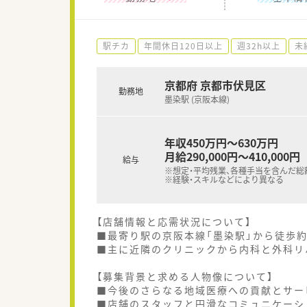
駅チカ
年間休日120日以上
週32h以上
未
京都府 京都市伏見区
勤務地
墨染駅 (京阪本線)
年収450万円～630万円
月給290,000円～410,000円
給与
※想定・平均残業、各種手当を含んだ総
※経験・スキルなどにより異なる
【店舗情報と応需状況について】
■最寄り駅の京阪本線「墨染駅」から徒歩約
■主に近隣のクリニックから内科と外科リ
【募集背景と求める人物像について】
■今後のさらなる地域医療への貢献とサー
■店舗のスタッフと円滑なコミュニケーシ