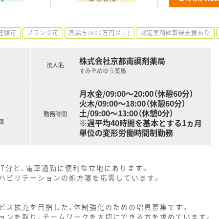
経験可
ブランク可
高給与(600万円以上)
認定薬剤師取得支援あり
株式会社京都南調剤薬局
法人名
すみぞめゆう薬局
月水金/09:00～20:00（休憩60分）
火木/09:00～18:00（休憩60分）
土/09:00～13:00（休憩0分）
勤務時間
※週平均40時間を基本とする1ヵ月
額
単位の変形労働時間制勤務
7分と、電車通勤に便利な立地にあります。
ハビリテーションの処方箋を応需しています。
ビス拡充を目指した、体制強化のための増員募集です。
ョンを取り、チームワークを大切にできる方を求めています。