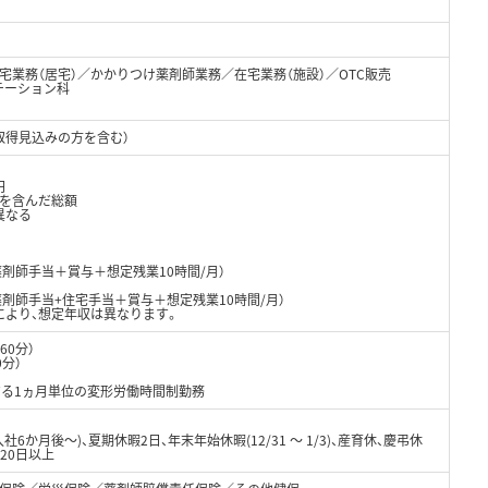
宅業務（居宅）／かかりつけ薬剤師業務／在宅業務（施設）／OTC販売
テーション科
取得見込みの方を含む）
円
当を含んだ総額
異なる
薬剤師手当＋賞与＋想定残業10時間/月）
薬剤師手当+住宅手当＋賞与＋想定残業10時間/月）
により、想定年収は異なります。
60分）
0分）
）
する1ヵ月単位の変形労働時間制勤務
6か月後～)、夏期休暇2日、年末年始休暇(12/31 ～ 1/3)、産育休、慶弔休
20日以上