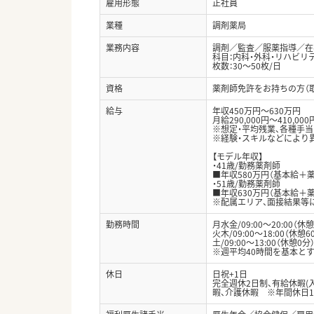
雇用形態
正社員
業種
調剤薬局
業務内容
調剤／監査／服薬指導／在
科目：内科・外科・リハビリ
枚数：30～50枚/日
資格
薬剤師免許をお持ちの方（
給与
年収450万円～630万円
月給290,000円～410,000
※想定・平均残業、各種手
※経験・スキルなどにより
【モデル年収】
・41歳/勤務薬剤師
■年収580万円（基本給＋
・51歳/勤務薬剤師
■年収630万円（基本給＋
※配属エリア、面接結果等
勤務時間
月水金/09:00～20:00（休憩
火木/09:00～18:00（休憩6
土/09:00～13:00（休憩0分
※週平均40時間を基本と
休日
日祝+1日
完全週休2日制、有給休暇(入社
暇、介護休暇 ※年間休日1