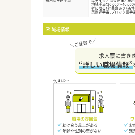
福利厚生諸手当
厚生年金／協会健保／雇用
地域手当：20,000〜40,
者に限る）社員寮あり（条件
薬剤師手当、ブロック長手当
職場情報
求人票に書き
“詳しい職場情報”
職場の雰囲気
ワ
助け合う風土がある
お
年齢や性別の壁がない
残