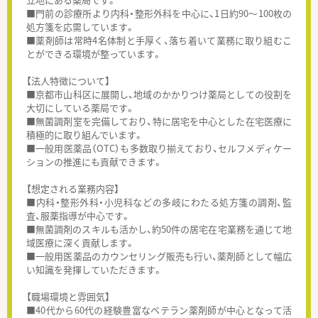
■門前の診療所より内科・整形外科を中心に、1日約90～100枚の
処方箋を応需しています。
■薬剤師は常時4名体制と手厚く、落ち着いて業務に取り組むこ
とができる環境が整っています。
【法人特徴について】
■京都市山科区に展開し、地域のかかりつけ薬局としての役割を
大切にしている薬局です。
■無菌調剤室を完備しており、特に居宅を中心とした在宅医療に
積極的に取り組んでいます。
■一般用医薬品（OTC）も多数取り揃えており、セルフメディケー
ションの推進にも貢献できます。
【想定される業務内容】
■内科・整形外科・小児科などの多岐にわたる処方箋の調剤、監
査、服薬指導が中心です。
■無菌調剤のスキルも活かし、約50件の居宅在宅業務を通じて地
域医療に深く貢献します。
■一般用医薬品のカウンセリング販売も行い、薬剤師として幅広
い知識を発揮していただきます。
【職場環境と雰囲気】
■40代から60代の経験豊富なベテラン薬剤師が中心となって活