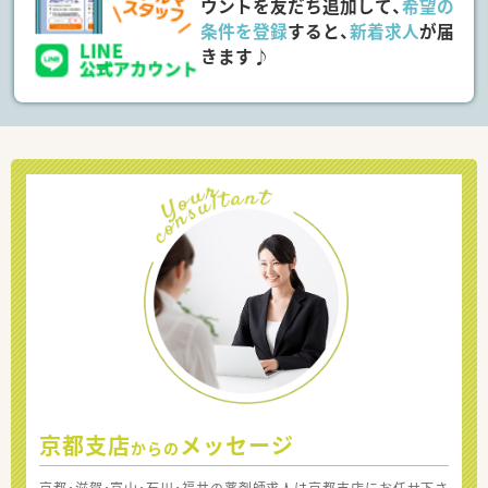
ウントを友だち追加して、
希望の
条件を登録
すると、
新着求人
が届
きます♪
京都支店
メッセージ
からの