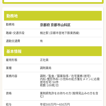
勤務地
勤務地
京都府 京都市山科区
路線・交通手段
椥辻駅 (京都市営地下鉄東西線)
通勤交通費
有
基本情報
雇用形態
正社員
業種
調剤薬局
業務内容
調剤／監査／服薬指導／在宅業務（居宅）
内科・整形外科・小児科の処方箋をメインに応需
居宅在宅：50件
枚数：100枚/日
資格
薬剤師免許をお持ちの方（取得見込みの方を含
む）
給与
年収500万円～650万円