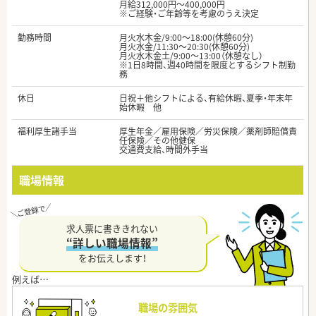
月給312,000円～400,000円
※ご経験・ご年齢等を考慮のうえ決定
勤務時間
月火水木金/9:00～18:00(休憩60分)
月火水金/11:30～20:30(休憩60分)
月火水木金土/9:00～13:00（休憩なし）
※1日8時間、週40時間を限度とするシフト制勤
務
休日
日祝＋他シフトによる、有給休暇、夏季・年末年
始休暇 他
福利厚生諸手当
厚生年金／雇用保険／労災保険／薬剤師賠償責
任保険／その他健保
交通費支給、時間外手当
職場情報
求人票に書ききれない
“詳しい職場情報”
をお伝えします！
職場の雰囲気