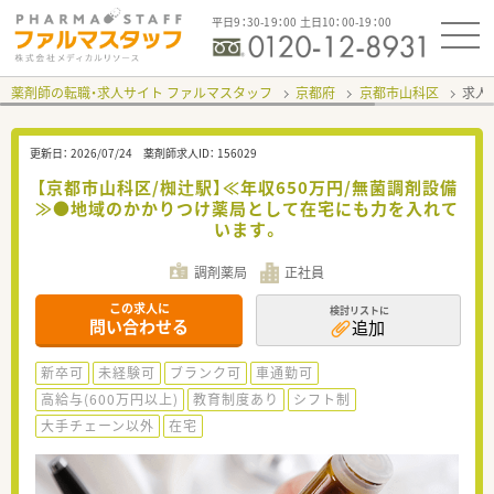
平日9：30-19：00 土日10：00-19：00
薬剤師の転職・求人サイト ファルマスタッフ
京都府
京都市山科区
求人I
更新日：
2026/07/24
薬剤師求人ID：
156029
【京都市山科区/椥辻駅】≪年収650万円/無菌調剤設備
≫●地域のかかりつけ薬局として在宅にも力を入れて
います。
調剤薬局
正社員
この求人に
検討リストに
問い合わせる
追加
新卒可
未経験可
ブランク可
車通勤可
高給与(600万円以上)
教育制度あり
シフト制
大手チェーン以外
在宅