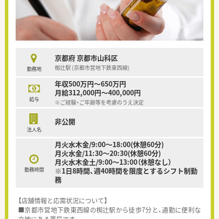
京都府 京都市山科区
椥辻駅 (京都市営地下鉄東西線)
勤務地
年収500万円～650万円
月給312,000円～400,000円
給与
※ご経験・ご年齢等を考慮のうえ決定
非公開
法人名
月火水木金/9:00～18:00(休憩60分)
月火水金/11:30～20:30(休憩60分)
月火水木金土/9:00～13:00（休憩なし）
勤務時間
※1日8時間、週40時間を限度とするシフト制勤
務
【店舗情報と応需状況について】
■京都市営地下鉄東西線の椥辻駅から徒歩7分と、通勤に便利な
立地にある薬局です。