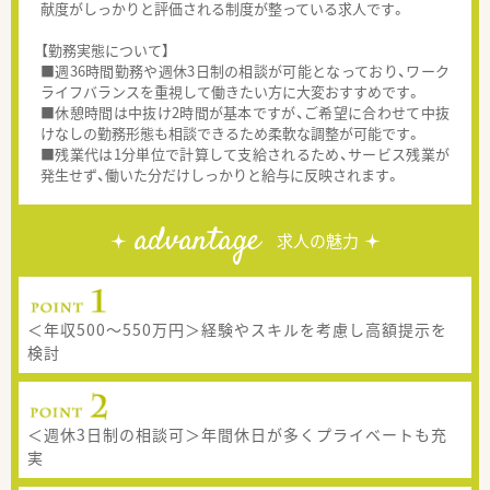
献度がしっかりと評価される制度が整っている求人です。
【勤務実態について】
■週36時間勤務や週休3日制の相談が可能となっており、ワーク
ライフバランスを重視して働きたい方に大変おすすめです。
■休憩時間は中抜け2時間が基本ですが、ご希望に合わせて中抜
けなしの勤務形態も相談できるため柔軟な調整が可能です。
■残業代は1分単位で計算して支給されるため、サービス残業が
発生せず、働いた分だけしっかりと給与に反映されます。
advantage
求人の魅力
＜年収500〜550万円＞経験やスキルを考慮し高額提示を
検討
＜週休3日制の相談可＞年間休日が多くプライベートも充
実