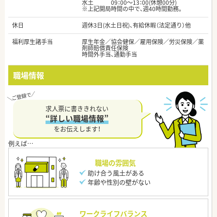
水土 09：00～13：00(休憩00分)
※上記開局時間の中で、週40時間勤務。
休日
週休3日(水土日祝)、有給休暇（法定通り）他
福利厚生諸手当
厚生年金／協会健保／雇用保険／労災保険／薬
剤師賠償責任保険
時間外手当、通勤手当
職場情報
求人票に書ききれない
“詳しい職場情報”
をお伝えします！
職場の雰囲気
助け合う風土がある
年齢や性別の壁がない
ワークライフバランス