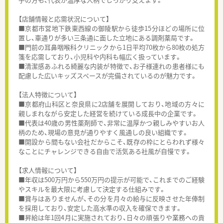
【店舗情報と応需状況について】
■京都市営地下鉄東西線の御陵駅から徒歩15分ほどの場所に位
置し、車通りが多い三条通に面した立地にある調剤薬局です。
■門前の耳鼻咽喉科クリニックから1日平均70枚から80枚の処方
箋を応需しており、小児科や内科も幅広く扱っています。
■清潔感あふれる綺麗な内装が特徴で、お子様連れの患者様にも
配慮した広いキッズスペースが完備されているのが魅力です。
【法人特徴について】
■京都府山科区と奈良県に2店舗を展開しており、地域の方々に
親しまれながら安定した経営を続けている成長中の企業です。
■代表は40歳の男性薬剤師で、非常に温厚かつ親しみやすいお人
柄のため、現場の意見が通りやすく風通しの良い組織です。
■開設から間もない会社だからこそ、既存の枠にとらわれず様々
なことにチャレンジできる自由で活気ある社風が自慢です。
【求人情報について】
■年収は500万円から550万円の提示が可能で、これまでのご経験
やスキルを最大限に考慮して決定する仕組みです。
■賞与はありませんが、その分を月々の給与に反映させた年俸制
を採用しており、安定した高水準の収入を確保できます。
■昇給は年1回4月に実施されており、日々の頑張りや業務への貢