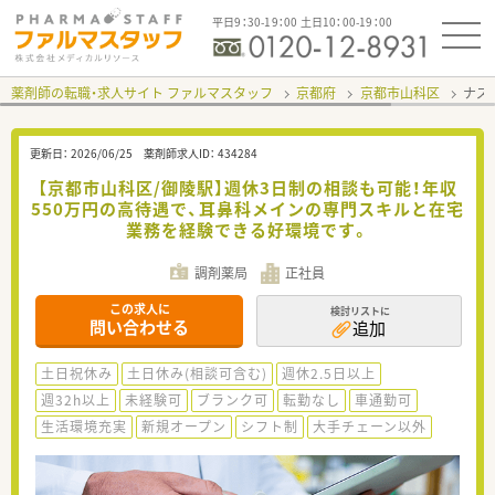
平日9：30-19：00 土日10：00-19：00
薬剤師の転職・求人サイト ファルマスタッフ
京都府
京都市山科区
ナズ
更新日：
2026/06/25
薬剤師求人ID：
434284
【京都市山科区/御陵駅】週休3日制の相談も可能！年収
550万円の高待遇で、耳鼻科メインの専門スキルと在宅
業務を経験できる好環境です。
調剤薬局
正社員
この求人に
検討リストに
問い合わせる
追加
土日祝休み
土日休み(相談可含む)
週休2.5日以上
週32h以上
未経験可
ブランク可
転勤なし
車通勤可
生活環境充実
新規オープン
シフト制
大手チェーン以外