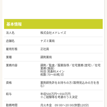
基本情報
法人名
株式会社メドレイズ
店舗名
ナズミ薬局
雇用形態
正社員
業種
調剤薬局
業務内容
調剤／監査／服薬指導／在宅業務（居宅）／在宅
業務（施設）
科目：耳鼻科メイン
枚数：70～80枚/日
資格
薬剤師免許をお持ちの方（取得見込みの方を含
む）
給与
年収500万円～550万円
※ご経験等を考慮のうえ決定
勤務時間
月火木金 09：00～20：00(休憩120分)