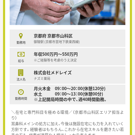
京都府 京都市山科区
御陵駅 (京都市営地下鉄東西線)
勤務地
年収500万円～550万円
※ご経験等を考慮のうえ決定
給与
株式会社メドレイズ
ナズミ薬局
法人名
月火木金 09：00～20：00(休憩120分)
水土 09：00～13：00(休憩00分)
勤務時間
※上記開局時間の中で、週40時間勤務。
＼在宅と専門科目を極める環境／（京都市山科区エリア担当よ
り）
耳鼻科メインの処方に加え、今後は施設在宅にも力を入れていく
方針です。経験者はもちろん、これから在宅スキルを磨きたい若
手の方も、代表が温厚な人柄でしっかり支えます。