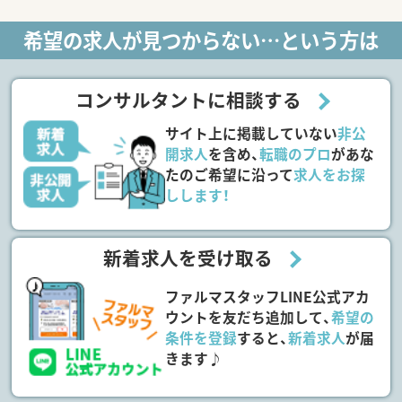
希望の求人が見つからない…という方は
コンサルタントに相談する
サイト上に掲載していない
非公
開求人
を含め、
転職のプロ
があな
たのご希望に沿って
求人をお探
しします！
新着求人を受け取る
ファルマスタッフLINE公式アカ
ウントを友だち追加して、
希望の
条件を登録
すると、
新着求人
が届
きます♪