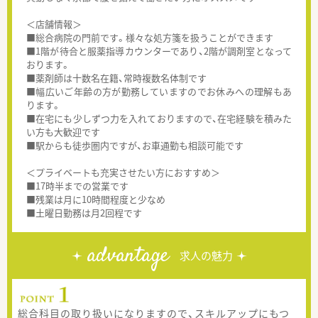
＜店舗情報＞
■総合病院の門前です。様々な処方箋を扱うことができます
■1階が待合と服薬指導カウンターであり、2階が調剤室となって
おります。
■薬剤師は十数名在籍、常時複数名体制です
■幅広いご年齢の方が勤務していますのでお休みへの理解もあ
ります。
■在宅にも少しずつ力を入れておりますので、在宅経験を積みた
い方も大歓迎です
■駅からも徒歩圏内ですが、お車通勤も相談可能です
＜プライベートも充実させたい方におすすめ＞
■17時半までの営業です
■残業は月に10時間程度と少なめ
■土曜日勤務は月2回程です
advantage
求人の魅力
総合科目の取り扱いになりますので、スキルアップにもつ