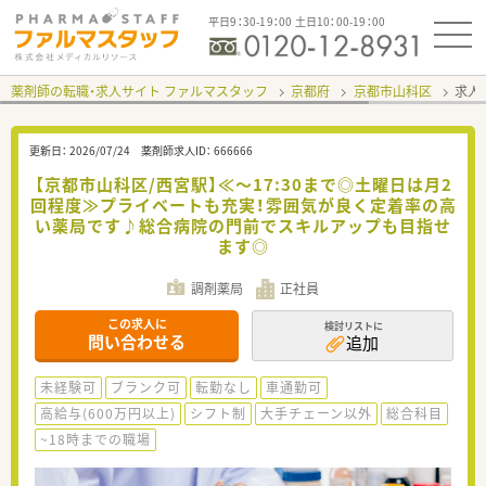
平日9：30-19：00 土日10：00-19：00
薬剤師の転職・求人サイト ファルマスタッフ
京都府
京都市山科区
求人I
更新日：
2026/07/24
薬剤師求人ID：
666666
【京都市山科区/西宮駅】≪～17:30まで◎土曜日は月2
回程度≫プライベートも充実！雰囲気が良く定着率の高
い薬局です♪総合病院の門前でスキルアップも目指せ
ます◎
調剤薬局
正社員
この求人に
検討リストに
問い合わせる
追加
未経験可
ブランク可
転勤なし
車通勤可
高給与(600万円以上)
シフト制
大手チェーン以外
総合科目
~18時までの職場