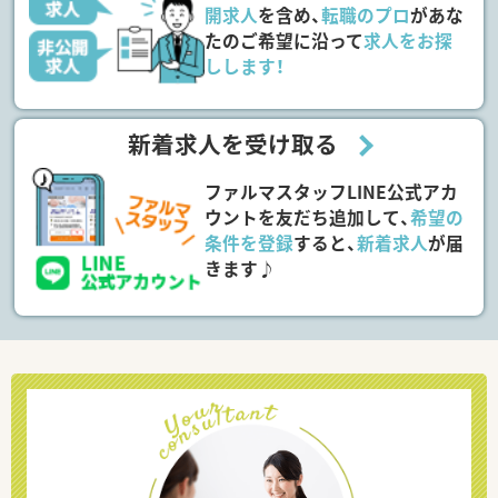
開求人
を含め、
転職のプロ
があな
たのご希望に沿って
求人をお探
しします！
新着求人を受け取る
ファルマスタッフLINE公式アカ
ウントを友だち追加して、
希望の
条件を登録
すると、
新着求人
が届
きます♪