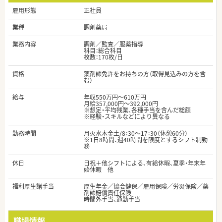
雇用形態
正社員
業種
調剤薬局
業務内容
調剤／監査／服薬指導
科目：総合科目
枚数：170枚/日
資格
薬剤師免許をお持ちの方（取得見込みの方を含
む）
給与
年収550万円～610万円
月給357,000円～392,000円
※想定・平均残業、各種手当を含んだ総額
※経験・スキルなどにより異なる
勤務時間
月火水木金土/8：30～17：30（休憩60分）
※1日8時間、週40時間を限度とするシフト制勤
務
休日
日祝＋他シフトによる、有給休暇、夏季・年末年
始休暇 他
福利厚生諸手当
厚生年金／協会健保／雇用保険／労災保険／薬
剤師賠償責任保険
時間外手当、通勤手当
職場情報