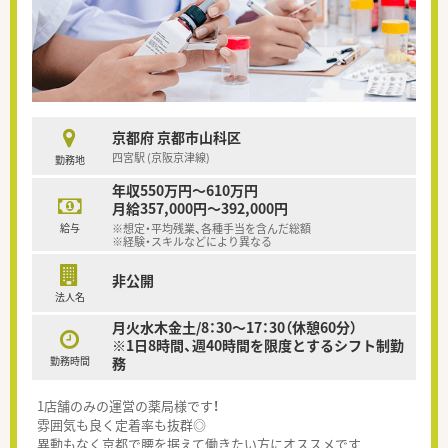
京都府 京都市山科区
四宮駅 (京阪京津線)
勤務地
年収550万円～610万円
月給357,000円～392,000円
給与
※想定・平均残業、各種手当を含んだ総額
※経験・スキルなどにより異なる
非公開
法人名
月火水木金土/8：30～17：30（休憩60分）
※1日8時間、週40時間を限度とするシフト制勤
勤務時間
務
1店舗のみの運営の薬局様です！
雰囲気も良く定着率も抜群◎
異動もなく京都で腰を据えて働きたい方にオススメです