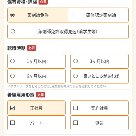
保有資格・経験
必須
薬剤師免許
研修認定薬剤師
薬剤師免許取得見込（薬学生等）
転職時期
必須
1ヶ月以内
3ヶ月以内
6ヶ月以内
良いところがあれば
※ダブルワークをお考えの方は、就業開始時期の目安を選択してください
希望雇用形態
必須
正社員
契約社員
パート
派遣